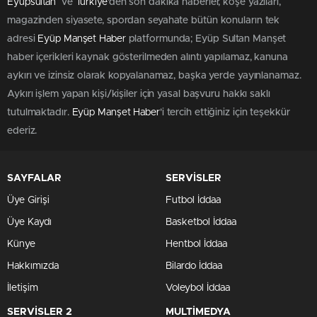
Eyüpsultan
ve
Türkiye
'den son dakika haberler, köşe yazıları,
magazinden siyasete, spordan seyahate bütün konuların tek
adresi
Eyüp Manşet Haber
platformunda; Eyüp Sultan Manşet
haber içerikleri kaynak gösterilmeden alıntı yapılamaz, kanuna
aykırı ve izinsiz olarak kopyalanamaz, başka yerde yayınlanamaz.
Aykırı işlem yapan kişi/kişiler için yasal başvuru hakkı saklı
tutulmaktadır.
Eyüp Manşet Haber
'i tercih ettiğiniz için teşekkür
ederiz.
SAYFALAR
SERVİSLER
Üye Girişi
Futbol İddaa
Üye Kaydı
Basketbol İddaa
Künye
Hentbol İddaa
Hakkımızda
Bilardo İddaa
İletişim
Voleybol İddaa
SERVİSLER 2
MULTİMEDYA