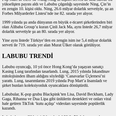
yükselişten payını aldı ve Labubu çılgınlığı sayesinde Ning, Çin’in
en zengin 10. kişisi oldu. Ning, 26.6 milyar dolarlık servetiyle, şu an
Forbes Milyarderler Listesi’nde ise 82. sırada yer alıyor.
1999 yılında şu anda dünyanın en büyük e-ticaret şirketlerinden biri
olan Alibaba Group’u kuran Çinli Jack Ma, aynı listede 26,7 milyar
dolarlık servetiyle şu an 80. sırada yer alıyor.
Yine aynı listede Türkiye’den en zengin isim ise 5,4 milyar dolarlık
serveti ile 719. sırada yer alan Murat Ülker olarak görülüyor.
LABUBU TRENDİ
Labubu oyuncağı, 10 yıl önce Hong Kong’da yaşayan sanatçı
Kasing Lung tarafından tasarlandı. Lung, 2015 yılında İskandinav
mitolojisinden ilham aldığını söylediği ‘Canavarlar Üçlemesi’ni
yarattı. Lung, tasarımlarını 2019 yılında Pop Mart’a lisansladı ve
şirket bunları koleksiyonluk oyuncaklara dönüştürdü.
Labubular, K-pop grubu Blackpink’ten Lisa, David Beckham, Lady
Gaga, Rihanna ve Dua Lipa gibi ünlülerin destekleri ve onları viral
hale getiren TikTok ‘kutu açılışı’ videoları sayesinde popülerlik
kazandı.