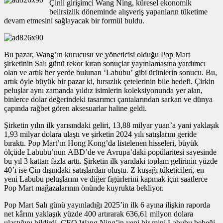
Çinli girişimci Wang Ning, küresel ekonomik
belirsizlik döneminde alışveriş yapanların tüketime
devam etmesini sağlayacak bir formül buldu.
Bu pazar, Wang’ın kurucusu ve yöneticisi olduğu Pop Mart
şirketinin Salı günü rekor kıran sonuçlar yayınlamasına yardımcı
olan ve artık her yerde bulunan ‘Labubu’ gibi ürünlerin sonucu. Bu,
artık öyle büyük bir pazar ki, hırsızlık çetelerinin bile hedefi. Çirkin
peluşlar aynı zamanda yıldız isimlerin koleksiyonunda yer alan,
binlerce dolar değerindeki tasarımcı çantalarından sarkan ve dünya
çapında rağbet gören aksesuarlar haline geldi.
Şirketin yılın ilk yarısındaki geliri, 13,88 milyar yuan’a yani yaklaşık
1,93 milyar dolara ulaştı ve şirketin 2024 yılı satışlarını geride
bıraktı. Pop Mart’ın Hong Kong’da listelenen hisseleri, büyük
ölçüde Labubu’nun ABD’de ve Avrupa’daki popülaritesi sayesinde
bu yıl 3 kattan fazla arttı. Şirketin ilk yarıdaki toplam gelirinin yüzde
40’ı ise Çin dışındaki satışlardan oluştu. Z kuşağı tüketicileri, en
yeni Labubu peluşlarını ve diğer figürlerini kapmak için saatlerce
Pop Mart mağazalarının önünde kuyrukta bekliyor.
Pop Mart Salı günü yayınladığı 2025’in ilk 6 ayına ilişkin raporda
net kârını yaklaşık yüzde 400 artırarak 636,61 milyon dolara
ulaştığını bildirdi. CEO Wang Ning’in yeni bir mini Labubu bebeği