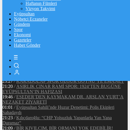
90442
Ξ
%0
Haftanın Filmleri
Vizyon Takvimi
TETHER
Eyüpsultan
Nöbetçi Eczaneler
47.65
$
%0
Gündem
Spor
Ekonomi
Gazeteler
20:37
/
CHP EYÜPSULTAN İLÇE ÖRGÜTÜ ÜYELERİ
Haber Gönder
ANKARA’DA TEMASLARDA BULUNDU
19:40
/
MHP EYÜPSULTAN TEŞKİLATI’NIN ACI GÜNÜ
13:33
/
BAŞKAN DR. MİTHAT BÜLENT ÖZMEN’DEN
KAMUOYUNA AÇIKLAMA
12:34
/
Makyaj Sanatçısı Uzay Damla Yıldız, Uluslararası
Başarılarıyla Türkiye’yi Temsil Ediyor
23:27
/
KARADOLAP SPOR ÖZGÜR GÖYNÜ’YE EMANET
21:20
/
ASIRLIK ÇINAR RAMİ SPOR: 1924’TEN BUGÜNE
EYÜPSULTAN’IN HAFIZASI
19:46
/
ESEDER’DEN KAYMAKAM DR. ARSLAN YURT’A
NEZAKET ZİYARETİ
01:01
/
Eyüpsultan Sahili’nde Huzur Denetimi: Polis Ekipleri
Sahadaydı
21:23
/
Kılıçdaroğlu: “CHP Yolsuzluk Yapanlarla Yan Yana
Duramaz”
21:09
/
BİR KIVILCIM, BİR ORMANI YOK EDEBİLİR!