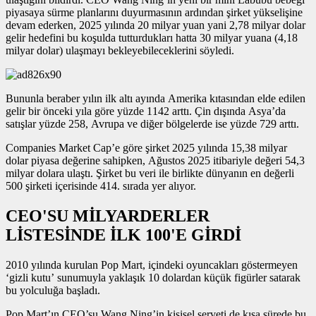
piyasaya sürme planlarını duyurmasının ardından şirket yükselişine
devam ederken, 2025 yılında 20 milyar yuan yani 2,78 milyar dolar
gelir hedefini bu koşulda tutturdukları hatta 30 milyar yuana (4,18
milyar dolar) ulaşmayı bekleyebileceklerini söyledi.
Bununla beraber yılın ilk altı ayında Amerika kıtasından elde edilen
gelir bir önceki yıla göre yüzde 1142 arttı. Çin dışında Asya’da
satışlar yüzde 258, Avrupa ve diğer bölgelerde ise yüzde 729 arttı.
Companies Market Cap’e göre şirket 2025 yılında 15,38 milyar
dolar piyasa değerine sahipken, Ağustos 2025 itibariyle değeri 54,3
milyar dolara ulaştı. Şirket bu veri ile birlikte dünyanın en değerli
500 şirketi içerisinde 414. sırada yer alıyor.
CEO'SU MİLYARDERLER
LİSTESİNDE İLK 100'E GİRDİ
2010 yılında kurulan Pop Mart, içindeki oyuncakları göstermeyen
‘gizli kutu’ sunumuyla yaklaşık 10 dolardan küçük figürler satarak
bu yolculuğa başladı.
Pop Mart’ın CEO’su Wang Ning’in kişisel serveti de kısa sürede bu