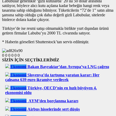
Labubular genellikle ‘gizli kutularda’ 20 ila 50 dolar arasında
satılıyor, böylece alıcı kutu açılana kadar bebeğin hangi renk veya
tasarıma sahip olduğunu bilmiyor. Tüketicilerin “72’de 1” satın alma
şansına sahip olduğu çok daha değerli gizli Labubular, sitelerde
binlerce dolara kadar çıkıyor.
Türkiye’de ise resmi satışı olmamakla birlikte yurt dışından ürünü
getiren firmalar Labubu’yu 2000 TL civarında satıyor.
* Haberin görselleri Shutterstock’tan servis edilmiştir.
0
0
0
0
0
0
SİZİN İÇİN SEÇTİKLERİMİZ
Ekonomi
Bakan Bayraktar’dan Avrupa’ya LNG çağrısı
Ekonomi
Slovenya’da tartışma yaratan karar: Her
çalışana 639 euro ikramiye verilecek
Ekonomi
Türkiye, OECD’nin en hızlı büyüyen 4.
ekonomisi oldu
Ekonomi
AYM’den borçlanma kararı
Ekonomi
Airbus hisselerinde sert düşüş