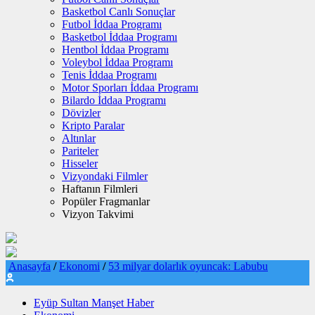
Basketbol Canlı Sonuçlar
Futbol İddaa Programı
Basketbol İddaa Programı
Hentbol İddaa Programı
Voleybol İddaa Programı
Tenis İddaa Programı
Motor Sporları İddaa Programı
Bilardo İddaa Programı
Dövizler
Kripto Paralar
Altınlar
Pariteler
Hisseler
Vizyondaki Filmler
Haftanın Filmleri
Popüler Fragmanlar
Vizyon Takvimi
Anasayfa
/
Ekonomi
/
53 milyar dolarlık oyuncak: Labubu
Eyüp Sultan Manşet Haber