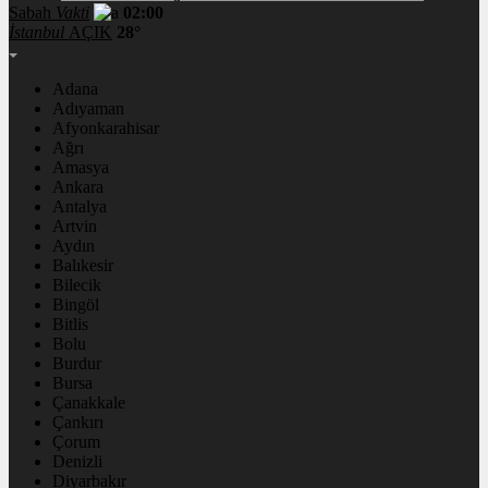
Sabah
Vakti
02:00
İstanbul
AÇIK
28°
Adana
Adıyaman
Afyonkarahisar
Ağrı
Amasya
Ankara
Antalya
Artvin
Aydın
Balıkesir
Bilecik
Bingöl
Bitlis
Bolu
Burdur
Bursa
Çanakkale
Çankırı
Çorum
Denizli
Diyarbakır