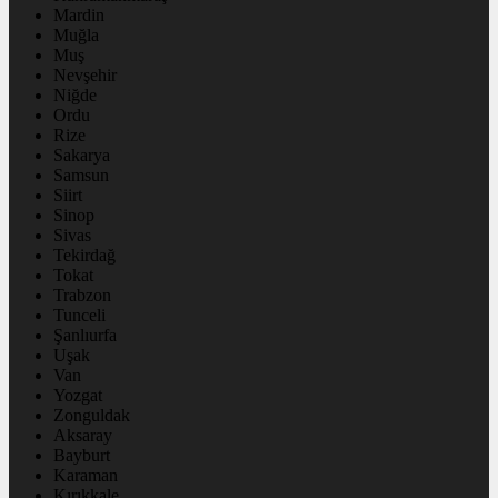
Mardin
Muğla
Muş
Nevşehir
Niğde
Ordu
Rize
Sakarya
Samsun
Siirt
Sinop
Sivas
Tekirdağ
Tokat
Trabzon
Tunceli
Şanlıurfa
Uşak
Van
Yozgat
Zonguldak
Aksaray
Bayburt
Karaman
Kırıkkale