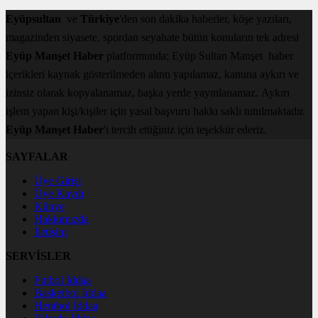
Eyüpsultan
ve
Türkiye
'den son dakika haberler, köşe yazıları,
magazinden siyasete, spordan seyahate bütün konuların tek adresi
Eyüp Manşet Haber
platformunda; Eyüp Sultan Manşet haber
içerikleri kaynak gösterilmeden alıntı yapılamaz, kanuna aykırı ve
izinsiz olarak kopyalanamaz, başka yerde yayınlanamaz. Aykırı
işlem yapan kişi/kişiler için yasal başvuru hakkı saklı tutulmaktadır.
Eyüp Manşet Haber
'i tercih ettiğiniz için teşekkür ederiz.
SAYFALAR
Üye Girişi
Üye Kaydı
Künye
Hakkımızda
İletişim
SERVİSLER
Futbol İddaa
Basketbol İddaa
Hentbol İddaa