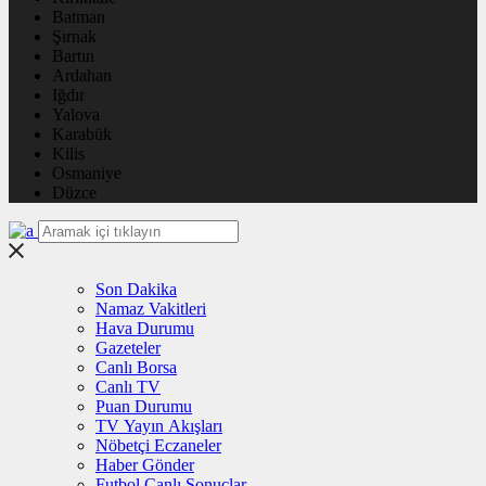
Batman
Şırnak
Bartın
Ardahan
Iğdır
Yalova
Karabük
Kilis
Osmaniye
Düzce
Son Dakika
Namaz Vakitleri
Hava Durumu
Gazeteler
Canlı Borsa
Canlı TV
Puan Durumu
TV Yayın Akışları
Nöbetçi Eczaneler
Haber Gönder
Futbol Canlı Sonuçlar