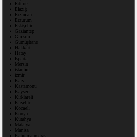
Edirne
Elazığ
Erzincan
Erzurum
Eskişehir
Gaziantep
Giresun
Gümüşhane
Hakkâri
Hatay
Isparta
Mersin
istanbul
izmir
Kars
Kastamonu
Kayseri
Kırklareli
Kırşehir
Kocaeli
Konya
Kütahya
Malatya
Manisa
Kahramanmaraş