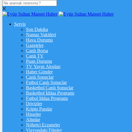
DOLAR
47,7131
$
% 0.16
Servis
EURO
Son Dakika
Namaz Vakitleri
55,0384
€
% 0
Hava Durumu
STERLİN
Gazeteler
Canlı Borsa
64,2532
£
% 0.08
Canlı TV
Puan Durumu
GRAM ALTIN
TV Yayın Akışları
Haber Gönder
6.543,60
%0,79
Canlı Sonuçlar
Futbol Canlı Sonuçlar
ONS
Basketbol Canlı Sonuçlar
Basketbol İddaa Programı
4.275,51
%0,84
Futbol İddaa Programı
Dövizler
BİTCOİN
Kripto Paralar
Hisseler
3061298
฿
%-0.5
Altınlar
Nöbetçi Eczaneler
ETHEREUM
Vizyondaki Filmler