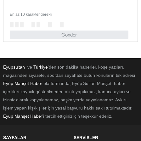
En az 10 karakter gerekli
Gönder
Eyüpsultan
ve
Türkiye
'den son dakika haberler, köşe yazıları,
magazinden siyasete, spordan seyahate bütün konuların tek adresi
Eyüp Manşet Haber
platformunda; Eyüp Sultan Manşet haber
içerikleri kaynak gösterilmeden alıntı yapılamaz, kanuna aykırı ve
izinsiz olarak kopyalanamaz, başka yerde yayınlanamaz. Aykırı
işlem yapan kişi/kişiler için yasal başvuru hakkı saklı tutulmaktadır.
Eyüp Manşet Haber
'i tercih ettiğiniz için teşekkür ederiz.
SAYFALAR
SERVİSLER