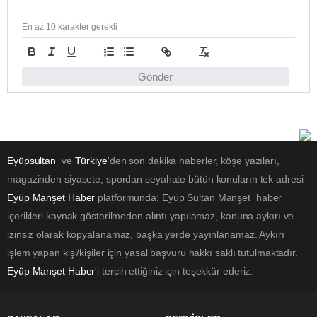
En az 10 karakter gerekli
Gönder
Eyüpsultan
ve
Türkiye
'den son dakika haberler, köşe yazıları,
magazinden siyasete, spordan seyahate bütün konuların tek adresi
Eyüp Manşet Haber
platformunda; Eyüp Sultan Manşet haber
içerikleri kaynak gösterilmeden alıntı yapılamaz, kanuna aykırı ve
izinsiz olarak kopyalanamaz, başka yerde yayınlanamaz. Aykırı
işlem yapan kişi/kişiler için yasal başvuru hakkı saklı tutulmaktadır.
Eyüp Manşet Haber
'i tercih ettiğiniz için teşekkür ederiz.