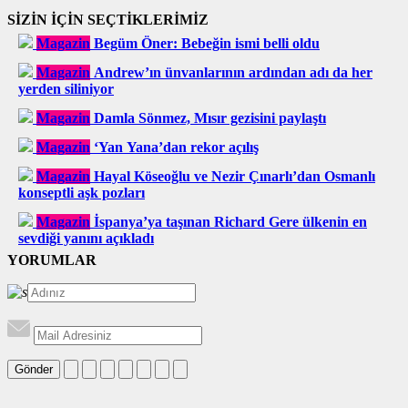
SİZİN İÇİN SEÇTİKLERİMİZ
Magazin
Begüm Öner: Bebeğin ismi belli oldu
Magazin
Andrew’ın ünvanlarının ardından adı da her
yerden siliniyor
Magazin
Damla Sönmez, Mısır gezisini paylaştı
Magazin
‘Yan Yana’dan rekor açılış
Magazin
Hayal Köseoğlu ve Nezir Çınarlı’dan Osmanlı
konseptli aşk pozları
Magazin
İspanya’ya taşınan Richard Gere ülkenin en
sevdiği yanını açıkladı
YORUMLAR
Gönder