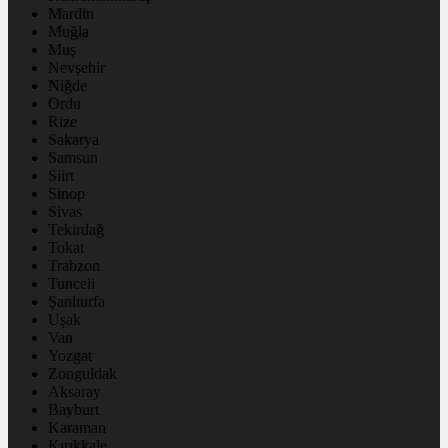
Mardin
Muğla
Muş
Nevşehir
Niğde
Ordu
Rize
Sakarya
Samsun
Siirt
Sinop
Sivas
Tekirdağ
Tokat
Trabzon
Tunceli
Şanlıurfa
Uşak
Van
Yozgat
Zonguldak
Aksaray
Bayburt
Karaman
Kırıkkale