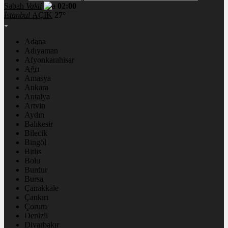
Sabah
Vakti
02:00
İstanbul
AÇIK
27°
Adana
Adıyaman
Afyonkarahisar
Ağrı
Amasya
Ankara
Antalya
Artvin
Aydın
Balıkesir
Bilecik
Bingöl
Bitlis
Bolu
Burdur
Bursa
Çanakkale
Çankırı
Çorum
Denizli
Diyarbakır