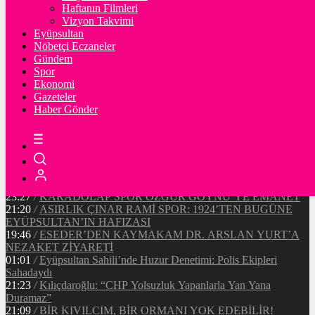
90232
Ξ
%1.3
Haftanın Filmleri
Vizyon Takvimi
TETHER
Eyüpsultan
Nöbetçi Eczaneler
47.55
$
%0
Gündem
Spor
Ekonomi
Gazeteler
20:37
/
CHP EYÜPSULTAN İLÇE ÖRGÜTÜ ÜYELERİ
Haber Gönder
ANKARA’DA TEMASLARDA BULUNDU
19:40
/
MHP EYÜPSULTAN TEŞKİLATI’NIN ACI GÜNÜ
13:33
/
BAŞKAN DR. MİTHAT BÜLENT ÖZMEN’DEN
KAMUOYUNA AÇIKLAMA
12:34
/
Makyaj Sanatçısı Uzay Damla Yıldız, Uluslararası
Başarılarıyla Türkiye’yi Temsil Ediyor
23:27
/
KARADOLAP SPOR ÖZGÜR GÖYNÜ’YE EMANET
21:20
/
ASIRLIK ÇINAR RAMİ SPOR: 1924’TEN BUGÜNE
EYÜPSULTAN’IN HAFIZASI
19:46
/
ESEDER’DEN KAYMAKAM DR. ARSLAN YURT’A
NEZAKET ZİYARETİ
01:01
/
Eyüpsultan Sahili’nde Huzur Denetimi: Polis Ekipleri
Sahadaydı
21:23
/
Kılıçdaroğlu: “CHP Yolsuzluk Yapanlarla Yan Yana
Duramaz”
21:09
/
BİR KIVILCIM, BİR ORMANI YOK EDEBİLİR!