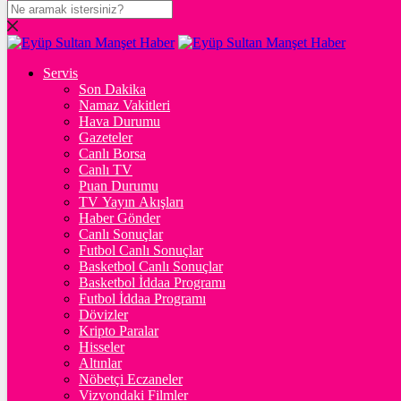
DOLAR
47,6082
$
% 0.05
Servis
EURO
Son Dakika
Namaz Vakitleri
55,1205
€
% 0.13
Hava Durumu
STERLİN
Gazeteler
Canlı Borsa
64,2233
£
% 0.17
Canlı TV
Puan Durumu
GRAM ALTIN
TV Yayın Akışları
Haber Gönder
6.526,62
%0,47
Canlı Sonuçlar
Futbol Canlı Sonuçlar
ONS
Basketbol Canlı Sonuçlar
Basketbol İddaa Programı
4.261,34
%0,33
Futbol İddaa Programı
Dövizler
BİTCOİN
Kripto Paralar
Hisseler
3067801
฿
%0.2
Altınlar
Nöbetçi Eczaneler
ETHEREUM
Vizyondaki Filmler