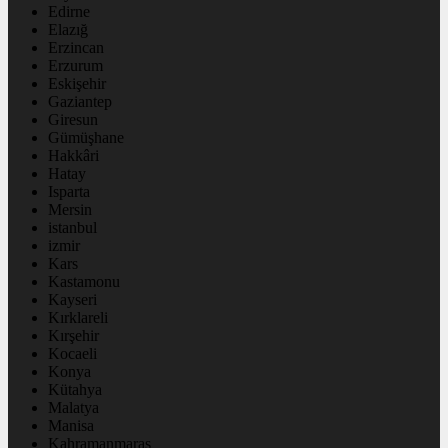
Edirne
Elazığ
Erzincan
Erzurum
Eskişehir
Gaziantep
Giresun
Gümüşhane
Hakkâri
Hatay
Isparta
Mersin
istanbul
izmir
Kars
Kastamonu
Kayseri
Kırklareli
Kırşehir
Kocaeli
Konya
Kütahya
Malatya
Manisa
Kahramanmaraş