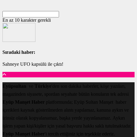
En az 10 karakter gerekli
Sıradaki haber:
Sahneye UFO kapsülü ile çıktı!
Eyüpsultan
ve
Türkiye
'den son dakika haberler, köşe yazıları,
magazinden siyasete, spordan seyahate bütün konuların tek adresi
Eyüp Manşet Haber
platformunda; Eyüp Sultan Manşet haber
içerikleri kaynak gösterilmeden alıntı yapılamaz, kanuna aykırı ve
izinsiz olarak kopyalanamaz, başka yerde yayınlanamaz. Aykırı
işlem yapan kişi/kişiler için yasal başvuru hakkı saklı tutulmaktadır.
Eyüp Manşet Haber
'i tercih ettiğiniz için teşekkür ederiz.