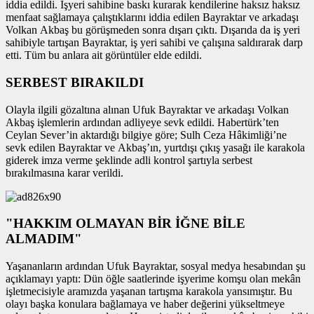
iddia edildi. İşyeri sahibine baskı kurarak kendilerine haksız haksız
menfaat sağlamaya çalıştıklarını iddia edilen Bayraktar ve arkadaşı
Volkan Akbaş bu görüşmeden sonra dışarı çıktı. Dışarıda da iş yeri
sahibiyle tartışan Bayraktar, iş yeri sahibi ve çalışına saldırarak darp
etti. Tüm bu anlara ait görüntüler elde edildi.
SERBEST BIRAKILDI
Olayla ilgili gözaltına alınan Ufuk Bayraktar ve arkadaşı Volkan
Akbaş işlemlerin ardından adliyeye sevk edildi. Habertürk’ten
Ceylan Sever’in aktardığı bilgiye göre; Sulh Ceza Hâkimliği’ne
sevk edilen Bayraktar ve Akbaş’ın, yurtdışı çıkış yasağı ile karakola
giderek imza verme şeklinde adli kontrol şartıyla serbest
bırakılmasına karar verildi.
"HAKKIM OLMAYAN BİR İĞNE BİLE
ALMADIM"
Yaşananların ardından Ufuk Bayraktar, sosyal medya hesabından şu
açıklamayı yaptı: Dün öğle saatlerinde işyerime komşu olan mekân
işletmecisiyle aramızda yaşanan tartışma karakola yansımıştır. Bu
olayı başka konulara bağlamaya ve haber değerini yükseltmeye