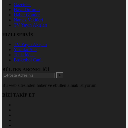
Gazeteler
Hava Durumu
Haber Gönder
Namaz Vakitleri
TV Yayın Akışları
HIZLI SERVİS
TV Yayın Akışları
Yazarlar Site
Tenis İddaa
Basketbol Canlı
BÜLTEN ABONELİĞİ
+
Bu web sitesinden haber ve ebülten almak istiyorum
BİZİ TAKİP ET