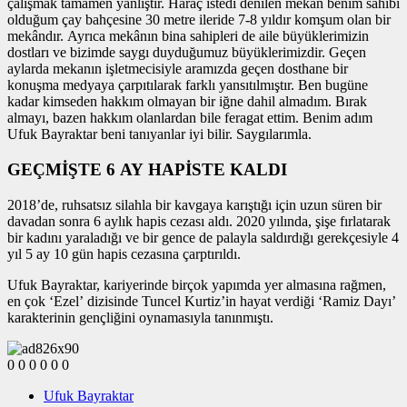
çalışmak tamamen yanlıştır. Haraç istedi denilen mekân benim sahibi
olduğum çay bahçesine 30 metre ileride 7-8 yıldır komşum olan bir
mekândır. Ayrıca mekânın bina sahipleri de aile büyüklerimizin
dostları ve bizimde saygı duyduğumuz büyüklerimizdir. Geçen
aylarda mekanın işletmecisiyle aramızda geçen dosthane bir
konuşma medyaya çarpıtılarak farklı yansıtılmıştır. Ben bugüne
kadar kimseden hakkım olmayan bir iğne dahil almadım. Bırak
almayı, bazen hakkım olanlardan bile feragat ettim. Benim adım
Ufuk Bayraktar beni tanıyanlar iyi bilir. Saygılarımla.
GEÇMİŞTE 6 AY HAPİSTE KALDI
2018’de, ruhsatsız silahla bir kavgaya karıştığı için uzun süren bir
davadan sonra 6 aylık hapis cezası aldı. 2020 yılında, şişe fırlatarak
bir kadını yaraladığı ve bir gence de palayla saldırdığı gerekçesiyle 4
yıl 5 ay 10 gün hapis cezasına çarptırıldı.
Ufuk Bayraktar, kariyerinde birçok yapımda yer almasına rağmen,
en çok ‘Ezel’ dizisinde Tuncel Kurtiz’in hayat verdiği ‘Ramiz Dayı’
karakterinin gençliğini oynamasıyla tanınmıştı.
0
0
0
0
0
0
Ufuk Bayraktar