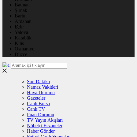
Batman
Şırnak
Bartın
Ardahan
Iğdır
Yalova
Karabük
Kilis
Osmaniye
Düzce
Son Dakika
Namaz Vakitleri
Hava Durumu
Gazeteler
Canlı Borsa
Canlı TV
Puan Durumu
TV Yayın Akışları
Nöbetçi Eczaneler
Haber Gönder
Futbol Canlı Sonuçlar