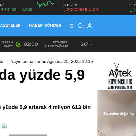
NS
BİTCOİN
ET
฿
4.341,35
%2,39
3090563
%-0.3
9
AZETELER
HABER GÖNDER
SABAH
İSTANBUL
02:00
26°
19:40
/
MHP EYÜPSULTAN TEŞKİLATI’NIN ACI GÜNÜ
VAKTI
HAFİF YAĞMUR
tur
Yayınlanma Tarihi: Ağustos 28, 2025 13:15
nda yüzde 5,9
re yüzde 5,9 artarak 4 milyon 613 bin