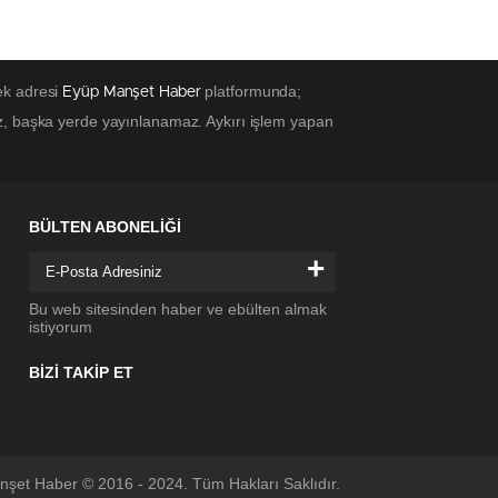
ek adresi
platformunda;
Eyüp Manşet Haber
z, başka yerde yayınlanamaz. Aykırı işlem yapan
BÜLTEN ABONELİĞİ
+
Bu web sitesinden haber ve ebülten almak
istiyorum
BİZİ TAKİP ET
şet Haber © 2016 - 2024. Tüm Hakları Saklıdır.