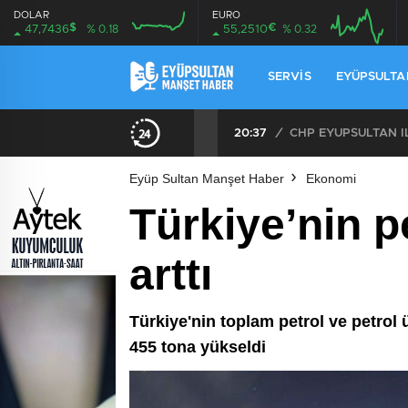
DOLAR
EURO
$
€
47,7436
% 0.18
55,2510
% 0.32
SERVIS
EYÜPSULTA
20:37
/
Eyüp Sultan Manşet Haber
Ekonomi
Türkiye’nin p
arttı
Türkiye'nin toplam petrol ve petrol 
455 tona yükseldi