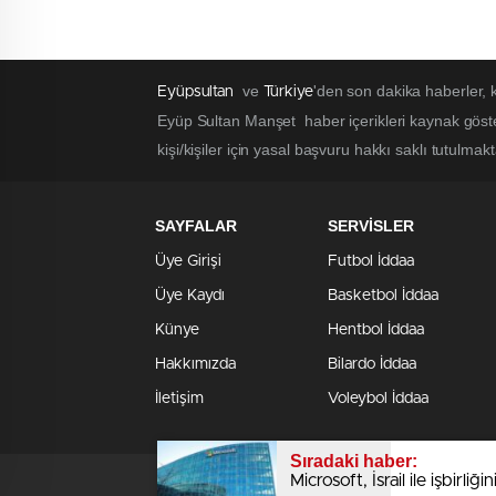
ve
'den son dakika haberler,
Eyüpsultan
Türkiye
Eyüp Sultan Manşet haber içerikleri kaynak göst
kişi/kişiler için yasal başvuru hakkı saklı tutulmak
SAYFALAR
SERVİSLER
Üye Girişi
Futbol İddaa
Üye Kaydı
Basketbol İddaa
Künye
Hentbol İddaa
Hakkımızda
Bilardo İddaa
İletişim
Voleybol İddaa
Sıradaki haber:
Microsoft, İsrail ile işbirliğ