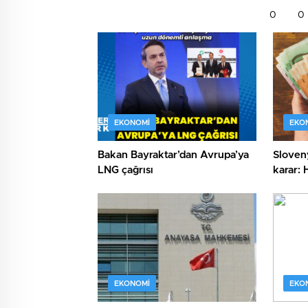
0
0
EKONOMI
EKO
Bakan Bayraktar’dan Avrupa’ya
Sloveny
LNG çağrısı
karar: 
ikramiy
EKONOMI
EKO