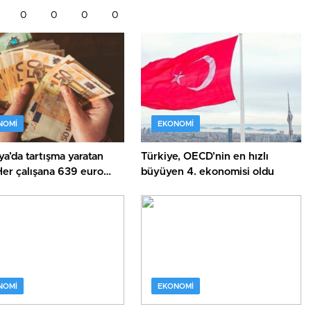
0
0
0
0
NOMI
EKONOMI
a’da tartışma yaratan
Türkiye, OECD’nin en hızlı
Her çalışana 639 euro
büyüyen 4. ekonomisi oldu
e verilecek
NOMI
EKONOMI