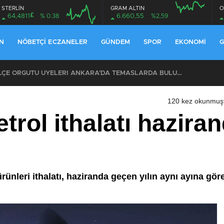
STERLİN
GRAM ALTIN
O
£
64,4811
% 0.38
6.660,55
%2,59
N
NÖBETÇI ECZANELER
GÜNDEM
SPOR
EKONOMI
G
CHP EYÜPSULTAN İLÇE ÖRGÜTÜ ÜYELERİ ANKARA’DA TEMASLARDA BULUNDU
120 kez okunmuş
etrol ithalatı hazira
ürünleri ithalatı, haziranda geçen yılın aynı ayına gö