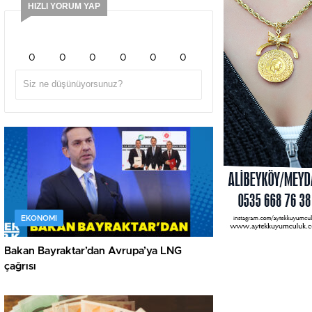
HIZLI YORUM YAP
0
0
0
0
0
0
EKONOMI
Bakan Bayraktar’dan Avrupa’ya LNG
çağrısı