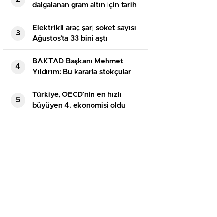
dalgalanan gram altın için tarih
verildi!
Elektrikli araç şarj soket sayısı
3
Ağustos’ta 33 bini aştı
BAKTAD Başkanı Mehmet
4
Yıldırım: Bu kararla stokçular
hariç herkes kazançlı çıkacak
Türkiye, OECD’nin en hızlı
5
büyüyen 4. ekonomisi oldu