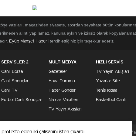
 köşe yazıları, magazinden siyasete, spordan seyahate bütün konuların t
erilmeden alıntı yapılamaz, kanuna aykırı ve izinsiz olarak kopyalanama
tadır.
'i tercih ettiğiniz için teşekkür ederiz.
Eyüp Manşet Haber
SERVİSLER 2
MULTİMEDYA
HIZLI SERVİS
Canlı Borsa
Gazeteler
TV Yayın Akışları
Canlı Sonuçlar
Hava Durumu
Yazarlar Site
Canlı TV
Haber Gönder
Tenis İddaa
Futbol Canlı Sonuçlar
Namaz Vakitleri
Basketbol Canlı
TV Yayın Akışları
ini protesto eden iki çalışanını işten çıkardı
Eyüpsultan Man