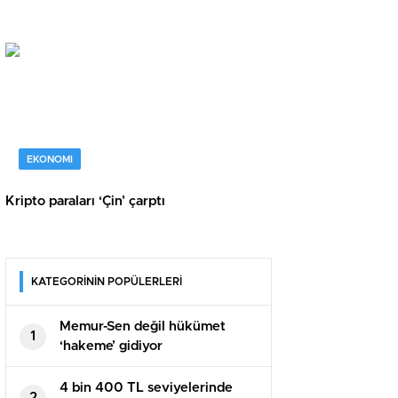
EKONOMI
Kripto paraları ‘Çin’ çarptı
KATEGORİNİN POPÜLERLERİ
Memur-Sen değil hükümet
1
‘hakeme’ gidiyor
4 bin 400 TL seviyelerinde
2