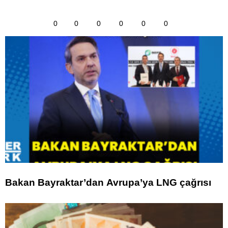
0
0
0
0
0
0
Bakan Bayraktar’dan Avrupa’ya LNG çağrısı