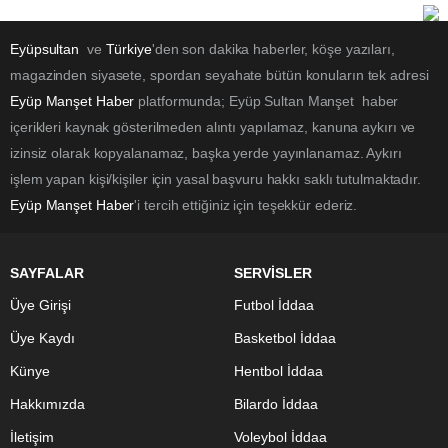
Eyüpsultan
ve
Türkiye
'den son dakika haberler, köşe yazıları,
magazinden siyasete, spordan seyahate bütün konuların tek adresi
Eyüp Manşet Haber
platformunda; Eyüp Sultan Manşet haber
içerikleri kaynak gösterilmeden alıntı yapılamaz, kanuna aykırı ve
izinsiz olarak kopyalanamaz, başka yerde yayınlanamaz. Aykırı
işlem yapan kişi/kişiler için yasal başvuru hakkı saklı tutulmaktadır.
Eyüp Manşet Haber
'i tercih ettiğiniz için teşekkür ederiz.
SAYFALAR
SERVİSLER
Üye Girişi
Futbol İddaa
Üye Kaydı
Basketbol İddaa
Künye
Hentbol İddaa
Hakkımızda
Bilardo İddaa
İletişim
Voleybol İddaa