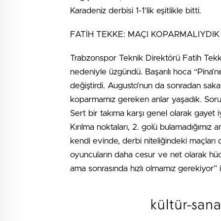
Karadeniz derbisi 1-1’lik eşitlikle bitti.
FATİH TEKKE: MAÇI KOPARMALIYDIK
Trabzonspor Teknik Direktörü Fatih Tekk
nedeniyle üzgündü. Başarılı hoca “Pina’nın
değiştirdi. Augusto’nun da sonradan sakat
koparmamız gereken anlar yaşadık. Sorun
Sert bir takıma karşı genel olarak gayet iy
Kırılma noktaları, 2. golü bulamadığımı
kendi evinde, derbi niteliğindeki maçlar
oyuncuların daha cesur ve net olarak hüc
ama sonrasında hızlı olmamız gerekiyor” if