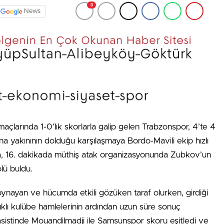
0
News
çlarında 1-0’lık skorlarla galip gelen Trabzonspor, 4’te 4
ına yakınının dolduğu karşılaşmaya Bordo-Mavili ekip hızlı
ına, 16. dakikada müthiş atak organizasyonunda Zubkov’un
lü buldu.
ynayan ve hücumda etkili gözüken taraf olurken, girdiği
ıklı kulübe hamlelerinin ardından uzun süre sonuç
istinde Mouandilmadji ile Samsunspor skoru eşitledi ve