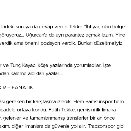
eklindeki soruya da cevap veren Tekke “İhtiyaç olan bölge
 görüyoruz… Uğurcan’a da ayrı parantez açmak lazım. Yine
n verdik ama önemli pozisyon verdik. Bunları düzeltmeliyiz
r ve Tunç Kayacı köşe yazılarında yorumladılar. İşte
an kaleme aldıkları yazıları…
IR – FANATİK
sı gereken bir karşılaşma izledik. Hem Samsunspor hem
dele ortaya kondu. Fatih Tekke, gemisini ilk limana
er, gelenler ve tamamlanmamış transferler bir an önce
kım, diğer limanlara da güvenle yol alır. Trabzonspor gibi