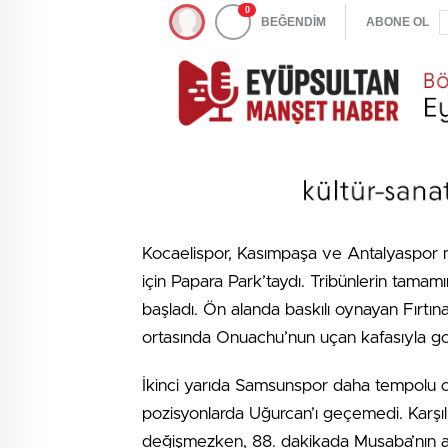
0
BEĞENDİM
ABONE OL
Kocaelispor, Kasımpaşa ve Antalyaspor ma
için Papara Park’taydı. Tribünlerin tamam
başladı. Ön alanda baskılı oynayan Fırt
ortasında Onuachu’nun uçan kafasıyla go
İkinci yarıda Samsunspor daha tempolu o
pozisyonlarda Uğurcan’ı geçemedi. Karşıl
değişmezken, 88. dakikada Musaba’nın as