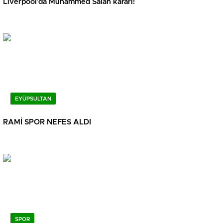
Liverpool’da Muhammed Salah kararı!
EYÜPSULTAN
RAMİ SPOR NEFES ALDI
SPOR