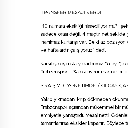
TRANSFER MESAJI VERDİ
“10 numara eksikliği hissediliyor mu?” ş
sadece orası değil. 4 maçtır net şekilde
inanılmaz kurtarışı var. Belki az pozisyo
ve haftalardır çalışıyoruz” dedi.
Karşılaşmayı usta yazarlarımız Olcay Çakı
Trabzonspor – Samsunspor maçının ardınd
SIRA ŞİMDİ YÖNETİMDE / OLCAY ÇAK
Yakıp yıkmadan, kırıp dökmeden okunma
Trabzonspor açısından mükemmel bir müca
emniyetle yanaştırdı. Mesaj netti: Gidenl
tamamlanırsa eksikler kapanır. Böylece ta