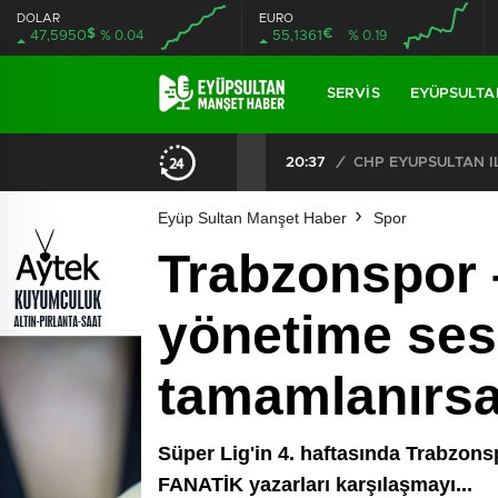
DOLAR
EURO
$
€
47,5950
% 0.04
55,1361
% 0.19
SERVIS
EYÜPSULTA
CHP EYÜPSULTAN İLÇE ÖRGÜTÜ ÜYELERİ ANKARA’DA TEMASLARDA BULUNDU
19:40
/
MHP EYÜPSULTAN TE
Eyüp Sultan Manşet Haber
Spor
Trabzonspor 
yönetime sesl
tamamlanırsa 
Süper Lig'in 4. haftasında Trabzons
FANATİK yazarları karşılaşmayı...