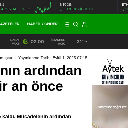
NS
BİTCOİN
ET
฿
4.296,34
%1,15
3070062
%0.9
9
AZETELER
HABER GÖNDER
SABAH
İSTANBUL
02:00
31°
13:33
/
BAŞKAN DR. MİTHAT BÜLENT ÖZMEN’DEN KAMUOY
VAKTI
AÇIK
nmuştur
Yayınlanma Tarihi: Eylül 1, 2025 07:15
nın ardından
ir an önce
e kaldı. Mücadelenin ardından