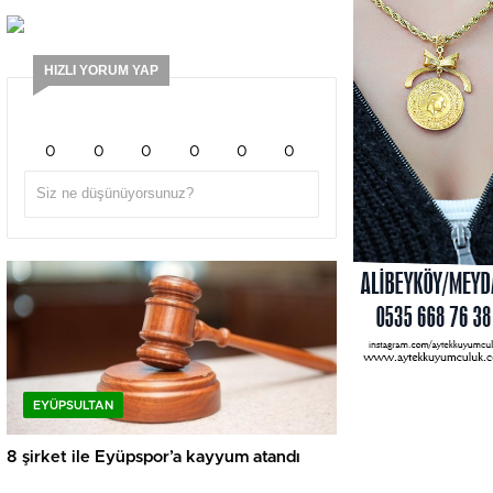
HIZLI YORUM YAP
0
0
0
0
0
0
EYÜPSULTAN
8 şirket ile Eyüpspor’a kayyum atandı