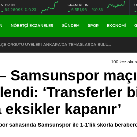
STERLİN
GRAM ALTIN
O
£
64,2609
% 0.23
6.551,96
%0,86
N
NÖBETÇI ECZANELER
GÜNDEM
SPOR
EKONOMI
G
ŞKİLATI’NIN ACI GÜNÜ
100 kez oku
– Samsunspor maçı
endi: ‘Transferler b
eksikler kapanır’
por sahasında Samsunspor ile 1-1'lik skorla beraber