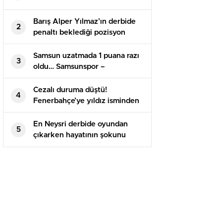
Barış Alper Yılmaz’ın derbide
2
penaltı beklediği pozisyon
tartışma yarattı
Samsun uzatmada 1 puana razı
3
oldu… Samsunspor –
Alanyaspor maç sonucu 1-1
Cezalı duruma düştü!
4
Fenerbahçe’ye yıldız isminden
kötü haber
En Neysri derbide oyundan
5
çıkarken hayatının şokunu
yaşadı!