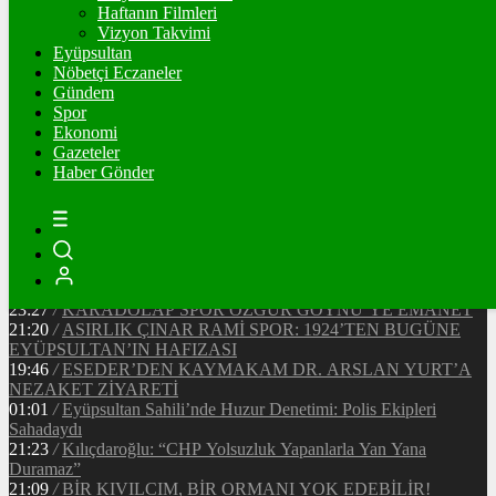
Ξ
%
Haftanın Filmleri
Vizyon Takvimi
TETHER
Eyüpsultan
Nöbetçi Eczaneler
$
%
Gündem
Spor
Ekonomi
Gazeteler
20:37
/
CHP EYÜPSULTAN İLÇE ÖRGÜTÜ ÜYELERİ
Haber Gönder
ANKARA’DA TEMASLARDA BULUNDU
19:40
/
MHP EYÜPSULTAN TEŞKİLATI’NIN ACI GÜNÜ
13:33
/
BAŞKAN DR. MİTHAT BÜLENT ÖZMEN’DEN
KAMUOYUNA AÇIKLAMA
12:34
/
Makyaj Sanatçısı Uzay Damla Yıldız, Uluslararası
Başarılarıyla Türkiye’yi Temsil Ediyor
23:27
/
KARADOLAP SPOR ÖZGÜR GÖYNÜ’YE EMANET
21:20
/
ASIRLIK ÇINAR RAMİ SPOR: 1924’TEN BUGÜNE
EYÜPSULTAN’IN HAFIZASI
19:46
/
ESEDER’DEN KAYMAKAM DR. ARSLAN YURT’A
NEZAKET ZİYARETİ
01:01
/
Eyüpsultan Sahili’nde Huzur Denetimi: Polis Ekipleri
Sahadaydı
21:23
/
Kılıçdaroğlu: “CHP Yolsuzluk Yapanlarla Yan Yana
Duramaz”
21:09
/
BİR KIVILCIM, BİR ORMANI YOK EDEBİLİR!