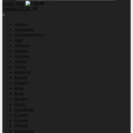
Sabah
Vakti
02:00
İstanbul
AÇIK
28°
Adana
Adıyaman
Afyonkarahisar
Ağrı
Amasya
Ankara
Antalya
Artvin
Aydın
Balıkesir
Bilecik
Bingöl
Bitlis
Bolu
Burdur
Bursa
Çanakkale
Çankırı
Çorum
Denizli
Diyarbakır