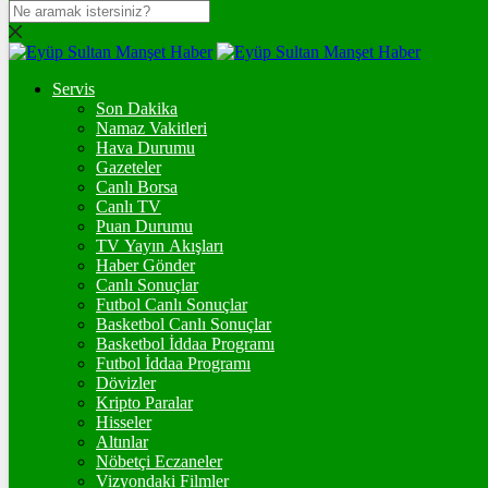
DOLAR
47,7134
$
% 0.16
Servis
EURO
Son Dakika
Namaz Vakitleri
55,0224
€
% -0.02
Hava Durumu
STERLİN
Gazeteler
Canlı Borsa
64,2443
£
% 0.07
Canlı TV
Puan Durumu
GRAM ALTIN
TV Yayın Akışları
Haber Gönder
6.530,27
%0,58
Canlı Sonuçlar
Futbol Canlı Sonuçlar
ONS
Basketbol Canlı Sonuçlar
Basketbol İddaa Programı
4.255,42
%0,36
Futbol İddaa Programı
Dövizler
BİTCOİN
Kripto Paralar
Hisseler
฿
%
Altınlar
Nöbetçi Eczaneler
ETHEREUM
Vizyondaki Filmler