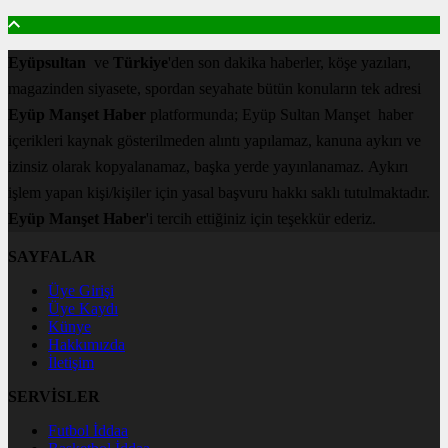
Eyüpsultan
ve
Türkiye
'den son dakika haberler, köşe yazıları,
magazinden siyasete, spordan seyahate bütün konuların tek adresi
Eyüp Manşet Haber
platformunda; Eyüp Sultan Manşet haber
içerikleri kaynak gösterilmeden alıntı yapılamaz, kanuna aykırı ve
izinsiz olarak kopyalanamaz, başka yerde yayınlanamaz. Aykırı
işlem yapan kişi/kişiler için yasal başvuru hakkı saklı tutulmaktadır.
Eyüp Manşet Haber
'i tercih ettiğiniz için teşekkür ederiz.
SAYFALAR
Üye Girişi
Üye Kaydı
Künye
Hakkımızda
İletişim
SERVİSLER
Futbol İddaa