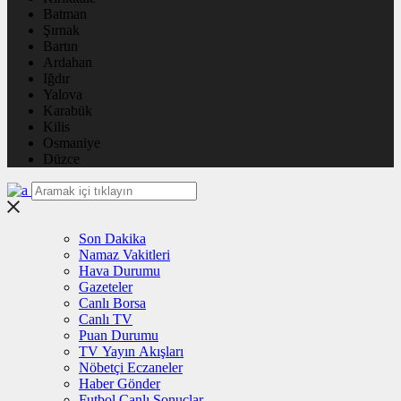
Batman
Şırnak
Bartın
Ardahan
Iğdır
Yalova
Karabük
Kilis
Osmaniye
Düzce
Son Dakika
Namaz Vakitleri
Hava Durumu
Gazeteler
Canlı Borsa
Canlı TV
Puan Durumu
TV Yayın Akışları
Nöbetçi Eczaneler
Haber Gönder
Futbol Canlı Sonuçlar