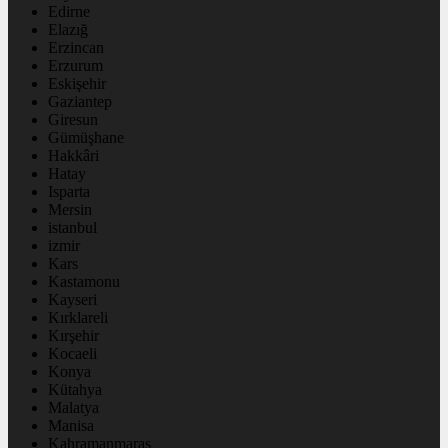
Edirne
Elazığ
Erzincan
Erzurum
Eskişehir
Gaziantep
Giresun
Gümüşhane
Hakkâri
Hatay
Isparta
Mersin
istanbul
izmir
Kars
Kastamonu
Kayseri
Kırklareli
Kırşehir
Kocaeli
Konya
Kütahya
Malatya
Manisa
Kahramanmaraş