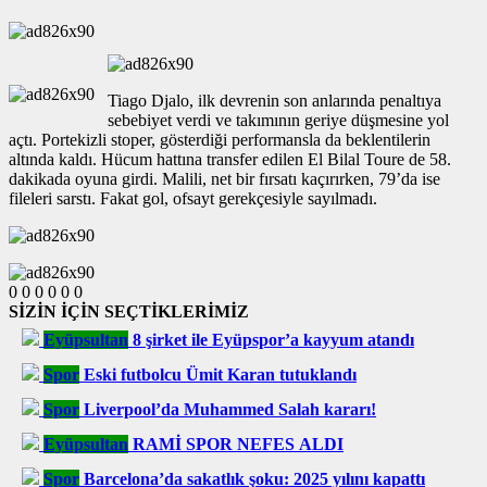
Tiago Djalo, ilk devrenin son anlarında penaltıya
sebebiyet verdi ve takımının geriye düşmesine yol
açtı. Portekizli stoper, gösterdiği performansla da beklentilerin
altında kaldı. Hücum hattına transfer edilen El Bilal Toure de 58.
dakikada oyuna girdi. Malili, net bir fırsatı kaçırırken, 79’da ise
fileleri sarstı. Fakat gol, ofsayt gerekçesiyle sayılmadı.
0
0
0
0
0
0
SİZİN İÇİN SEÇTİKLERİMİZ
Eyüpsultan
8 şirket ile Eyüpspor’a kayyum atandı
Spor
Eski futbolcu Ümit Karan tutuklandı
Spor
Liverpool’da Muhammed Salah kararı!
Eyüpsultan
RAMİ SPOR NEFES ALDI
Spor
Barcelona’da sakatlık şoku: 2025 yılını kapattı