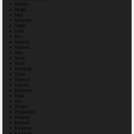
Mardin
Muğla
Muş
Nevşehir
Niğde
Ordu
Rize
Sakarya
Samsun
Siirt
Sinop
Sivas
Tekirdağ
Tokat
Trabzon
Tunceli
Şanlıurfa
Uşak
Van
Yozgat
Zonguldak
Aksaray
Bayburt
Karaman
Kırıkkale