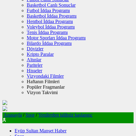
Basketbol Canlı Sonuçlar
Futbol İddaa Programı
Basketbol İddaa Programı
Hentbol İddaa Programı
Voleybol İddaa Programı
Tenis İddaa Programı
Motor Sporları İddaa Programı
Bilardo İddaa Programı
Dövizler
Kripto Paralar
Altınlar
Pariteler
Hisseler
Vizyondaki Filmler
Haftanın Filmleri
Popüler Fragmanlar
Vizyon Takvimi
Anasayfa
/
Spor
/
Yenilerden talihsiz başlangıç
Eyüp Sultan Manşet Haber