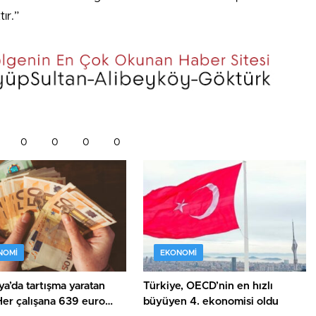
tır.”
0
0
0
0
NOMI
EKONOMI
a’da tartışma yaratan
Türkiye, OECD’nin en hızlı
Her çalışana 639 euro
büyüyen 4. ekonomisi oldu