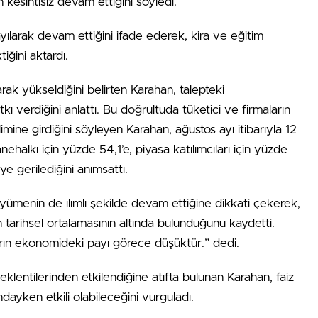
 kesintisiz devam ettiğini söyledi.
larak devam ettiğini ifade ederek, kira ve eğitim
iğini aktardı.
ak yükseldiğini belirten Karahan, talepteki
verdiğini anlattı. Bu doğrultuda tüketici ve firmaların
imine girdiğini söyleyen Karahan, ağustos ayı itibarıyla 12
anehalkı için yüzde 54,1’e, piyasa katılımcıları için yüzde
e gerilediğini anımsattı.
enin de ılımlı şekilde devam ettiğine dikkati çekerek,
ın tarihsel ortalamasının altında bulunduğunu kaydetti.
rın ekonomideki payı görece düşüktür.” dedi.
eklentilerinden etkilendiğine atıfta bulunan Karahan, faiz
ndayken etkili olabileceğini vurguladı.