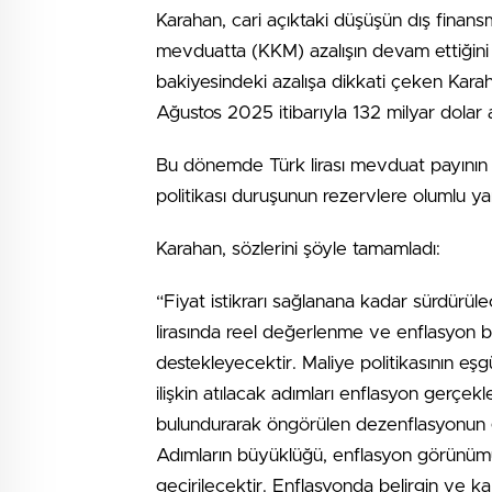
Karahan, cari açıktaki düşüşün dış finansm
mevduatta (KKM) azalışın devam ettiğini ve
bakiyesindeki azalışa dikkati çeken Kara
Ağustos 2025 itibarıyla 132 milyar dolar aza
Bu dönemde Türk lirası mevduat payının y
politikası duruşunun rezervlere olumlu yans
Karahan, sözlerini şöyle tamamladı:
“Fiyat istikrarı sağlanana kadar sürdürül
lirasında reel değerlenme ve enflasyon be
destekleyecektir. Maliye politikasının eşg
ilişkin atılacak adımları enflasyon gerçek
bulundurarak öngörülen dezenflasyonun ger
Adımların büyüklüğü, enflasyon görünümü o
geçirilecektir. Enflasyonda belirgin ve 