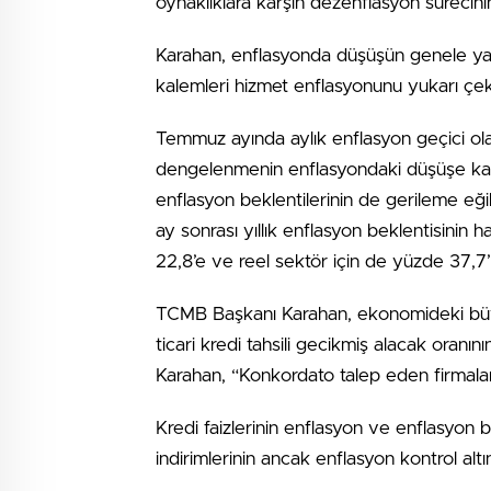
oynaklıklara karşın dezenflasyon sürecinin
Karahan, enflasyonda düşüşün genele yayı
kalemleri hizmet enflasyonunu yukarı çekt
Temmuz ayında aylık enflasyon geçici olar
dengelenmenin enflasyondaki düşüşe katkı 
enflasyon beklentilerinin de gerileme eğil
ay sonrası yıllık enflasyon beklentisinin h
22,8’e ve reel sektör için de yüzde 37,7’y
TCMB Başkanı Karahan, ekonomideki büyüm
ticari kredi tahsili gecikmiş alacak oranın
Karahan, “Konkordato talep eden firmala
Kredi faizlerinin enflasyon ve enflasyon b
indirimlerinin ancak enflasyon kontrol altı