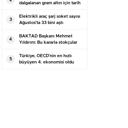
dalgalanan gram altın için tarih
verildi!
Elektrikli araç şarj soket sayısı
3
Ağustos’ta 33 bini aştı
BAKTAD Başkanı Mehmet
4
Yıldırım: Bu kararla stokçular
hariç herkes kazançlı çıkacak
Türkiye, OECD’nin en hızlı
5
büyüyen 4. ekonomisi oldu