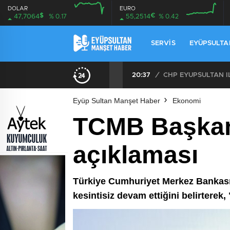
DOLAR
EURO
$
€
47,7064
% 0.17
55,2514
% 0.42
SERVIS
EYÜPSULTA
20:37
/
Eyüp Sultan Manşet Haber
Ekonomi
TCMB Başkan
açıklaması
Türkiye Cumhuriyet Merkez Bankası
kesintisiz devam ettiğini belirterek