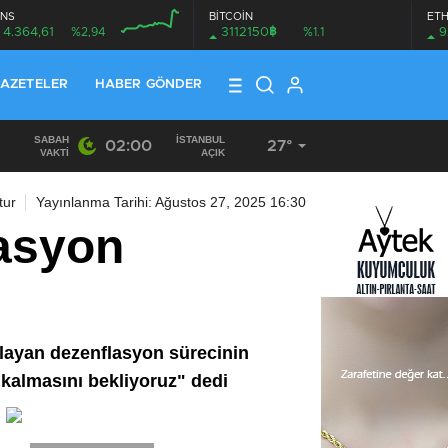
NS
BİTCOİN
ET
฿
4.364,61
%2,94
3112150
%1.1
9
AZETELER
HABER GÖNDER
SABAH
İSTANBUL
02:00
27°
19:40
/
MHP EYÜPSULTAN TEŞKİLATI’NIN ACI GÜNÜ
VAKTI
AÇIK
tur
Yayınlanma Tarihi: Ağustos 27, 2025 16:30
asyon
layan dezenflasyon sürecinin
 kalmasını bekliyoruz" dedi