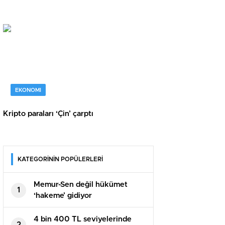
EKONOMI
Kripto paraları ‘Çin’ çarptı
KATEGORİNİN POPÜLERLERİ
Memur-Sen değil hükümet
1
‘hakeme’ gidiyor
4 bin 400 TL seviyelerinde
2