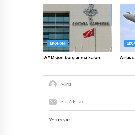
ikramiy
EKONOMI
EKO
AYM’den borçlanma kararı
Airbus 