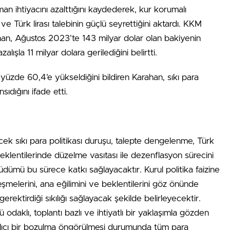
an ihtiyacını azalttığını kaydederek, kur korumalı
 Türk lirası talebinin güçlü seyrettiğini aktardı. KKM
han, Ağustos 2023’te 143 milyar dolar olan bakiyenin
lışla 11 milyar dolara gerilediğini belirtti.
üzde 60,4’e yükseldiğini bildiren Karahan, sıkı para
ıdığını ifade etti.
ecek sıkı para politikası duruşu, talepte dengelenme, Türk
klentilerinde düzelme vasıtası ile dezenflasyon sürecini
üdümü bu sürece katkı sağlayacaktır. Kurul politika faizine
leşmelerini, ana eğilimini ve beklentilerini göz önünde
ektirdiği sıkılığı sağlayacak şekilde belirleyecektir.
daklı, toplantı bazlı ve ihtiyatlı bir yaklaşımla gözden
kalıcı bir bozulma öngörülmesi durumunda tüm para