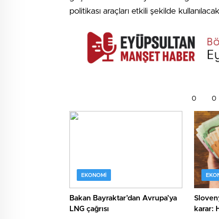
politikası araçları etkili şekilde kullanılacak
0
0
EKONOMI
EKO
Bakan Bayraktar’dan Avrupa’ya
Sloveny
LNG çağrısı
karar: 