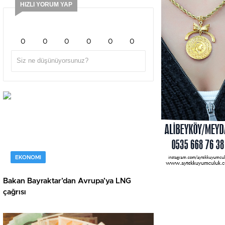
HIZLI YORUM YAP
0
0
0
0
0
0
EKONOMI
Bakan Bayraktar’dan Avrupa’ya LNG
çağrısı