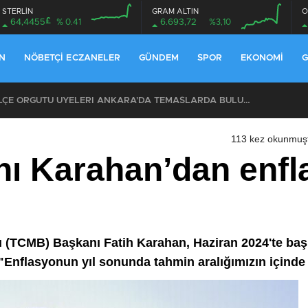
STERLİN
GRAM ALTIN
O
£
64,4455
% 0.41
6.693,72
%3,10
N
NÖBETÇI ECZANELER
GÜNDEM
SPOR
EKONOMI
G
CHP EYÜPSULTAN İLÇE ÖRGÜTÜ ÜYELERİ ANKARA’DA TEMASLARDA BULUNDU
113 kez okunmuş
ı Karahan’dan enfl
 (TCMB) Başkanı Fatih Karahan, Haziran 2024'te baş
, "Enflasyonun yıl sonunda tahmin aralığımızın içinde