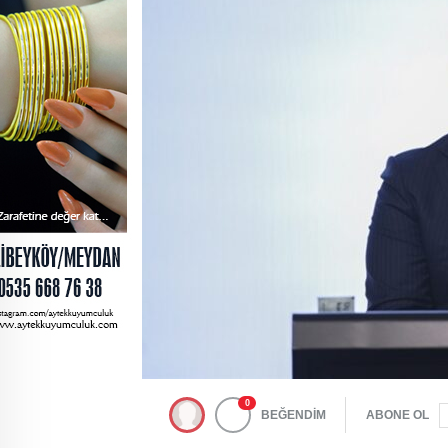
0
BEĞENDİM
ABONE OL