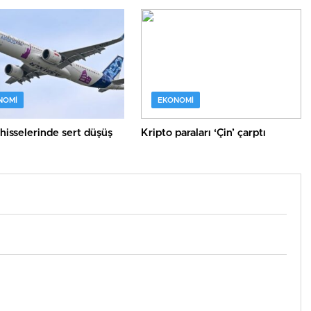
e verilecek
NOMI
EKONOMI
hisselerinde sert düşüş
Kripto paraları ‘Çin’ çarptı