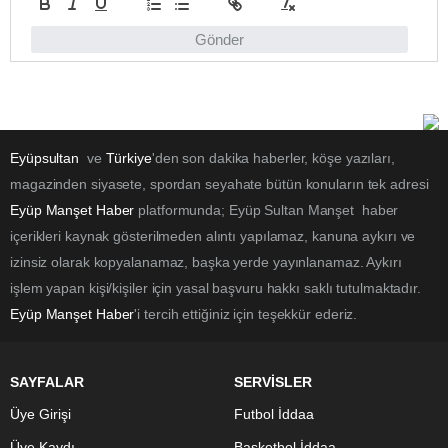
Gönder
Eyüpsultan
ve
Türkiye
'den son dakika haberler, köşe yazıları,
magazinden siyasete, spordan seyahate bütün konuların tek adresi
Eyüp Manşet Haber
platformunda; Eyüp Sultan Manşet haber
içerikleri kaynak gösterilmeden alıntı yapılamaz, kanuna aykırı ve
izinsiz olarak kopyalanamaz, başka yerde yayınlanamaz. Aykırı
işlem yapan kişi/kişiler için yasal başvuru hakkı saklı tutulmaktadır.
Eyüp Manşet Haber
'i tercih ettiğiniz için teşekkür ederiz.
SAYFALAR
SERVİSLER
Üye Girişi
Futbol İddaa
Üye Kaydı
Basketbol İddaa