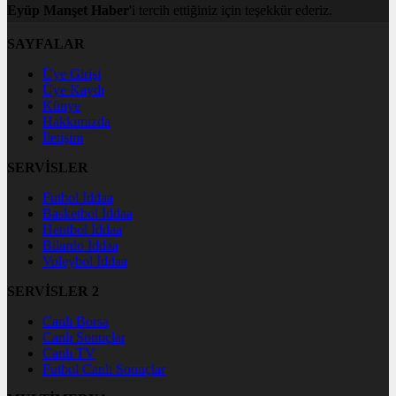
Eyüp Manşet Haber
'i tercih ettiğiniz için teşekkür ederiz.
SAYFALAR
Üye Girişi
Üye Kaydı
Künye
Hakkımızda
İletişim
SERVİSLER
Futbol İddaa
Basketbol İddaa
Hentbol İddaa
Bilardo İddaa
Voleybol İddaa
SERVİSLER 2
Canlı Borsa
Canlı Sonuçlar
Canlı TV
Futbol Canlı Sonuçlar