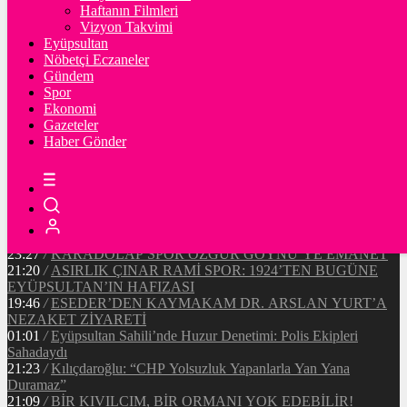
Ξ
%
Haftanın Filmleri
Vizyon Takvimi
TETHER
Eyüpsultan
Nöbetçi Eczaneler
$
%
Gündem
Spor
Ekonomi
Gazeteler
20:37
/
CHP EYÜPSULTAN İLÇE ÖRGÜTÜ ÜYELERİ
Haber Gönder
ANKARA’DA TEMASLARDA BULUNDU
19:40
/
MHP EYÜPSULTAN TEŞKİLATI’NIN ACI GÜNÜ
13:33
/
BAŞKAN DR. MİTHAT BÜLENT ÖZMEN’DEN
KAMUOYUNA AÇIKLAMA
12:34
/
Makyaj Sanatçısı Uzay Damla Yıldız, Uluslararası
Başarılarıyla Türkiye’yi Temsil Ediyor
23:27
/
KARADOLAP SPOR ÖZGÜR GÖYNÜ’YE EMANET
21:20
/
ASIRLIK ÇINAR RAMİ SPOR: 1924’TEN BUGÜNE
EYÜPSULTAN’IN HAFIZASI
19:46
/
ESEDER’DEN KAYMAKAM DR. ARSLAN YURT’A
NEZAKET ZİYARETİ
01:01
/
Eyüpsultan Sahili’nde Huzur Denetimi: Polis Ekipleri
Sahadaydı
21:23
/
Kılıçdaroğlu: “CHP Yolsuzluk Yapanlarla Yan Yana
Duramaz”
21:09
/
BİR KIVILCIM, BİR ORMANI YOK EDEBİLİR!