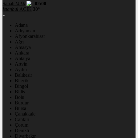
Sabah
Vakti
02:00
İstanbul
AÇIK
30°
Adana
Adıyaman
Afyonkarahisar
Ağrı
Amasya
Ankara
Antalya
Artvin
Aydın
Balıkesir
Bilecik
Bingöl
Bitlis
Bolu
Burdur
Bursa
Çanakkale
Çankırı
Çorum
Denizli
Diyarbakır