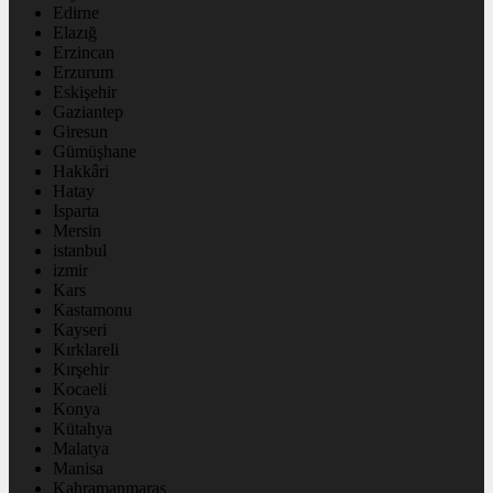
Edirne
Elazığ
Erzincan
Erzurum
Eskişehir
Gaziantep
Giresun
Gümüşhane
Hakkâri
Hatay
Isparta
Mersin
istanbul
izmir
Kars
Kastamonu
Kayseri
Kırklareli
Kırşehir
Kocaeli
Konya
Kütahya
Malatya
Manisa
Kahramanmaraş