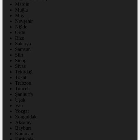
Mardin
Muğla
Muş
Nevşehir
Niğde
Ordu
Rize
Sakarya
Samsun
Siirt
Sinop
Sivas
Tekirdağ
Tokat
Trabzon
Tunceli
Şanlıurfa
Uşak
Van
Yozgat
Zonguldak
Aksaray
Bayburt
Karaman
Kırıkkale