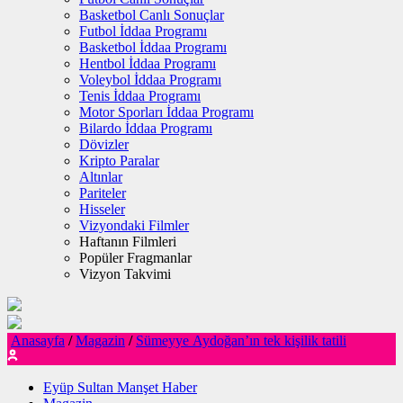
Basketbol Canlı Sonuçlar
Futbol İddaa Programı
Basketbol İddaa Programı
Hentbol İddaa Programı
Voleybol İddaa Programı
Tenis İddaa Programı
Motor Sporları İddaa Programı
Bilardo İddaa Programı
Dövizler
Kripto Paralar
Altınlar
Pariteler
Hisseler
Vizyondaki Filmler
Haftanın Filmleri
Popüler Fragmanlar
Vizyon Takvimi
Anasayfa
/
Magazin
/
Sümeyye Aydoğan’ın tek kişilik tatili
Eyüp Sultan Manşet Haber