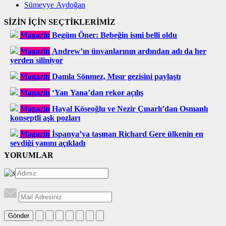
Sümeyye Aydoğan
SİZİN İÇİN SEÇTİKLERİMİZ
Magazin
Begüm Öner: Bebeğin ismi belli oldu
Magazin
Andrew’ın ünvanlarının ardından adı da her
yerden siliniyor
Magazin
Damla Sönmez, Mısır gezisini paylaştı
Magazin
‘Yan Yana’dan rekor açılış
Magazin
Hayal Köseoğlu ve Nezir Çınarlı’dan Osmanlı
konseptli aşk pozları
Magazin
İspanya’ya taşınan Richard Gere ülkenin en
sevdiği yanını açıkladı
YORUMLAR
Gönder