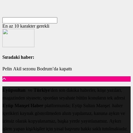
En az 10 karakter gerekli
Sıradaki haber:
Pelin Akil sezonu Bodrum’da kapattı
Eyüpsultan
ve
Türkiye
'den son dakika haberler, köşe yazıları,
magazinden siyasete, spordan seyahate bütün konuların tek adresi
Eyüp Manşet Haber
platformunda; Eyüp Sultan Manşet haber
içerikleri kaynak gösterilmeden alıntı yapılamaz, kanuna aykırı ve
izinsiz olarak kopyalanamaz, başka yerde yayınlanamaz. Aykırı
işlem yapan kişi/kişiler için yasal başvuru hakkı saklı tutulmaktadır.