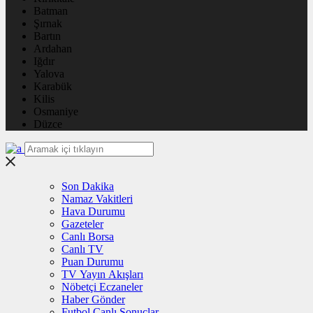
Batman
Şırnak
Bartın
Ardahan
Iğdır
Yalova
Karabük
Kilis
Osmaniye
Düzce
Son Dakika
Namaz Vakitleri
Hava Durumu
Gazeteler
Canlı Borsa
Canlı TV
Puan Durumu
TV Yayın Akışları
Nöbetçi Eczaneler
Haber Gönder
Futbol Canlı Sonuçlar