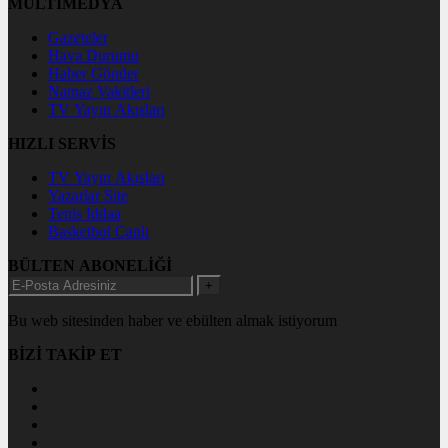
MULTİMEDYA
Gazeteler
Hava Durumu
Haber Gönder
Namaz Vakitleri
TV Yayın Akışları
HIZLI SERVİS
TV Yayın Akışları
Yazarlar Site
Tenis İddaa
Basketbol Canlı
BÜLTEN ABONELİĞİ
+
Bu web sitesinden haber ve ebülten almak istiyorum
BİZİ TAKİP ET