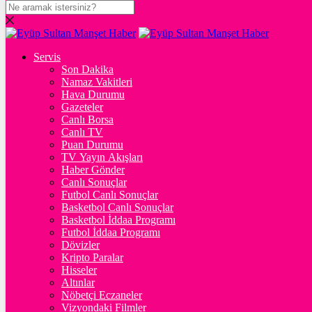
DOLAR
47,7417
$
% 0.16
Servis
EURO
Son Dakika
Namaz Vakitleri
55,2259
€
% 0.31
Hava Durumu
STERLİN
Gazeteler
Canlı Borsa
64,4834
£
% 0.38
Canlı TV
Puan Durumu
GRAM ALTIN
TV Yayın Akışları
Haber Gönder
6.658,00
%2,55
Canlı Sonuçlar
Futbol Canlı Sonuçlar
ONS
Basketbol Canlı Sonuçlar
Basketbol İddaa Programı
4.340,56
%2,37
Futbol İddaa Programı
Dövizler
BİTCOİN
Kripto Paralar
Hisseler
฿
%
Altınlar
Nöbetçi Eczaneler
ETHEREUM
Vizyondaki Filmler