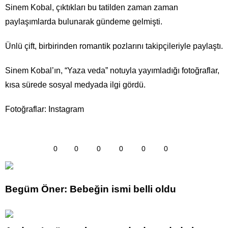
Sinem Kobal, çıktıkları bu tatilden zaman zaman
paylaşımlarda bulunarak gündeme gelmişti.
Ünlü çift, birbirinden romantik pozlarını takipçileriyle paylaştı.
Sinem Kobal’ın, “Yaza veda” notuyla yayımladığı fotoğraflar,
kısa sürede sosyal medyada ilgi gördü.
Fotoğraflar: Instagram
0
0
0
0
0
0
Begüm Öner: Bebeğin ismi belli oldu