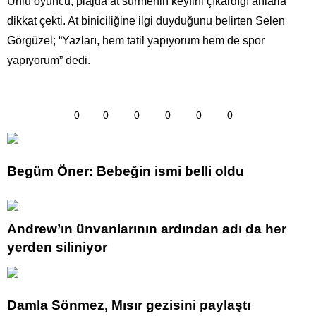
Ünlü oyuncu, plajda at sürmenin keyfini çıkardığı anlarla
dikkat çekti. At biniciliğine ilgi duyduğunu belirten Selen
Görgüzel; “Yazları, hem tatil yapıyorum hem de spor
yapıyorum” dedi.
0
0
0
0
0
0
Begüm Öner: Bebeğin ismi belli oldu
Andrew’ın ünvanlarının ardından adı da her
yerden siliniyor
Damla Sönmez, Mısır gezisini paylaştı