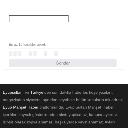
En az 10 karakter gerekli
Gönder
Eyüpsultan
ve
Türkiye
'den son dakika haberler, köşe yazıları,
magazinden siyasete, spordan seyahate bütün konuların tek adresi
Eyüp Manşet Haber
platformunda; Eyüp Sultan Manşet haber
içerikleri kaynak gösterilmeden alıntı yapılamaz, kanuna aykırı ve
izinsiz olarak kopyalanamaz, başka yerde yayınlanamaz. Aykırı