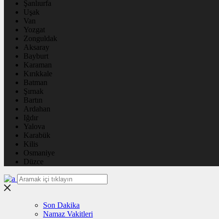
Şanlıurfa
Uşak
Van
Yozgat
Zonguldak
Aksaray
Bayburt
Karaman
Kırıkkale
Batman
Şırnak
Bartın
Ardahan
Iğdır
Yalova
Karabük
Kilis
Osmaniye
Düzce
Son Dakika
Namaz Vakitleri