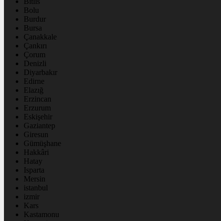
Bitlis
Bolu
Burdur
Bursa
Çanakkale
Çankırı
Çorum
Denizli
Diyarbakır
Edirne
Elazığ
Erzincan
Erzurum
Eskişehir
Gaziantep
Giresun
Gümüşhane
Hakkâri
Hatay
Isparta
Mersin
istanbul
izmir
Kars
Kastamonu