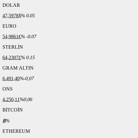
DOLAR
47,5978
$
% 0.05
EURO
54,9861
€
% -0.07
STERLİN
64,2307
£
% 0.15
GRAM ALTIN
6.491,40
%-0,07
ONS
4.250,11
%0,06
BİTCOİN
฿
%
ETHEREUM