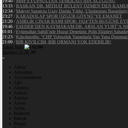
19:40
/
MHP EYÜPSULTAN TEŞKİLATI’NIN ACI GÜNÜ
13:33
/
BAŞKAN DR. MİTHAT BÜLENT ÖZMEN’DEN KAM
12:34
/
Makyaj Sanatçısı Uzay Damla Yıldız, Uluslararası Başarılarıy
23:27
/
KARADOLAP SPOR ÖZGÜR GÖYNÜ’YE EMANET
21:20
/
ASIRLIK ÇINAR RAMİ SPOR: 1924’TEN BUGÜNE EY
19:46
/
ESEDER’DEN KAYMAKAM DR. ARSLAN YURT’A NE
01:01
/
Eyüpsultan Sahili’nde Huzur Denetimi: Polis Ekipleri Sahada
21:23
/
Kılıçdaroğlu: “CHP Yolsuzluk Yapanlarla Yan Yana Duramaz
21:09
/
BİR KIVILCIM, BİR ORMANI YOK EDEBİLİR!
Sabah
Vakti
02:00
İstanbul
AÇIK
30°
Adana
Adıyaman
Afyonkarahisar
Ağrı
Amasya
Ankara
Antalya
Artvin
Aydın
Balıkesir
Bilecik
Bingöl