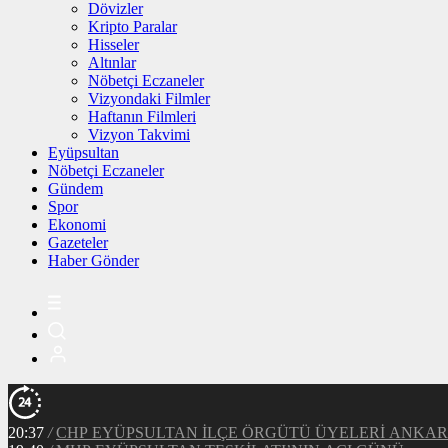
Dövizler
Kripto Paralar
Hisseler
Altınlar
Nöbetçi Eczaneler
Vizyondaki Filmler
Haftanın Filmleri
Vizyon Takvimi
Eyüpsultan
Nöbetçi Eczaneler
Gündem
Spor
Ekonomi
Gazeteler
Haber Gönder
20:37
/
CHP EYÜPSULTAN İLÇE ÖRGÜTÜ ÜYELERİ ANKA