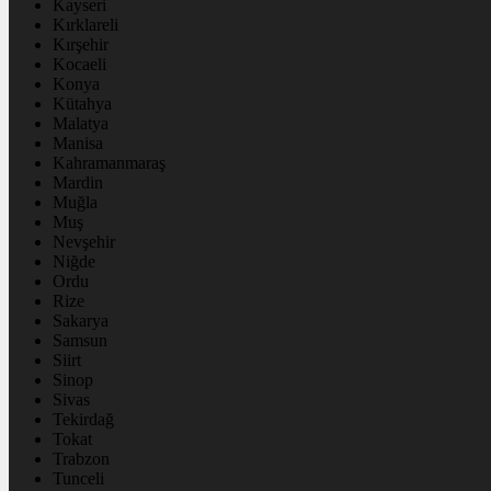
Kayseri
Kırklareli
Kırşehir
Kocaeli
Konya
Kütahya
Malatya
Manisa
Kahramanmaraş
Mardin
Muğla
Muş
Nevşehir
Niğde
Ordu
Rize
Sakarya
Samsun
Siirt
Sinop
Sivas
Tekirdağ
Tokat
Trabzon
Tunceli