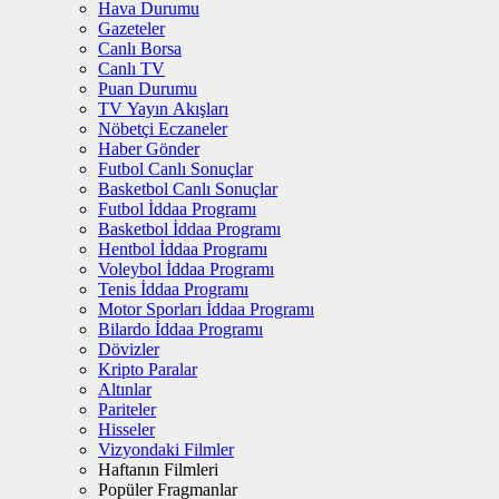
Hava Durumu
Gazeteler
Canlı Borsa
Canlı TV
Puan Durumu
TV Yayın Akışları
Nöbetçi Eczaneler
Haber Gönder
Futbol Canlı Sonuçlar
Basketbol Canlı Sonuçlar
Futbol İddaa Programı
Basketbol İddaa Programı
Hentbol İddaa Programı
Voleybol İddaa Programı
Tenis İddaa Programı
Motor Sporları İddaa Programı
Bilardo İddaa Programı
Dövizler
Kripto Paralar
Altınlar
Pariteler
Hisseler
Vizyondaki Filmler
Haftanın Filmleri
Popüler Fragmanlar