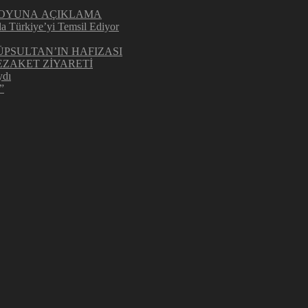
UOYUNA AÇIKLAMA
la Türkiye’yi Temsil Ediyor
ÜPSULTAN’IN HAFIZASI
ZAKET ZİYARETİ
ydı
”