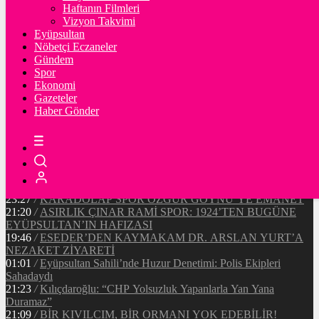
Ξ
%
Haftanın Filmleri
Vizyon Takvimi
TETHER
Eyüpsultan
Nöbetçi Eczaneler
$
%
Gündem
Spor
Ekonomi
Gazeteler
20:37
/
CHP EYÜPSULTAN İLÇE ÖRGÜTÜ ÜYELERİ
Haber Gönder
ANKARA’DA TEMASLARDA BULUNDU
19:40
/
MHP EYÜPSULTAN TEŞKİLATI’NIN ACI GÜNÜ
13:33
/
BAŞKAN DR. MİTHAT BÜLENT ÖZMEN’DEN
KAMUOYUNA AÇIKLAMA
12:34
/
Makyaj Sanatçısı Uzay Damla Yıldız, Uluslararası
Başarılarıyla Türkiye’yi Temsil Ediyor
23:27
/
KARADOLAP SPOR ÖZGÜR GÖYNÜ’YE EMANET
21:20
/
ASIRLIK ÇINAR RAMİ SPOR: 1924’TEN BUGÜNE
EYÜPSULTAN’IN HAFIZASI
19:46
/
ESEDER’DEN KAYMAKAM DR. ARSLAN YURT’A
NEZAKET ZİYARETİ
01:01
/
Eyüpsultan Sahili’nde Huzur Denetimi: Polis Ekipleri
Sahadaydı
21:23
/
Kılıçdaroğlu: “CHP Yolsuzluk Yapanlarla Yan Yana
Duramaz”
21:09
/
BİR KIVILCIM, BİR ORMANI YOK EDEBİLİR!