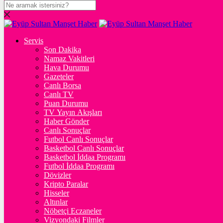
DOLAR
47,7047
$
% 0.15
Servis
EURO
Son Dakika
Namaz Vakitleri
55,2046
€
% 0.32
Hava Durumu
STERLİN
Gazeteler
Canlı Borsa
64,4322
£
% 0.37
Canlı TV
Puan Durumu
GRAM ALTIN
TV Yayın Akışları
Haber Gönder
6.658,36
%2,55
Canlı Sonuçlar
Futbol Canlı Sonuçlar
ONS
Basketbol Canlı Sonuçlar
Basketbol İddaa Programı
4.332,79
%2,19
Futbol İddaa Programı
Dövizler
BİTCOİN
Kripto Paralar
Hisseler
฿
%
Altınlar
Nöbetçi Eczaneler
ETHEREUM
Vizyondaki Filmler