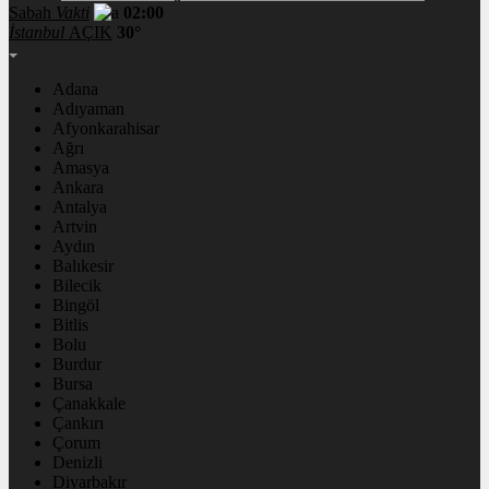
Sabah
Vakti
02:00
İstanbul
AÇIK
30°
Adana
Adıyaman
Afyonkarahisar
Ağrı
Amasya
Ankara
Antalya
Artvin
Aydın
Balıkesir
Bilecik
Bingöl
Bitlis
Bolu
Burdur
Bursa
Çanakkale
Çankırı
Çorum
Denizli
Diyarbakır