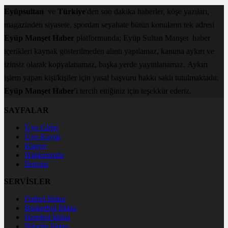
Eyüpsultan
ve
Türkiye
'den son dakika haberler, köşe yazıları,
magazinden siyasete, spordan seyahate bütün konuların tek adresi
Eyüp Manşet Haber
platformunda; Eyüp Sultan Manşet haber
içerikleri kaynak gösterilmeden alıntı yapılamaz, kanuna aykırı ve
izinsiz olarak kopyalanamaz, başka yerde yayınlanamaz. Aykırı
işlem yapan kişi/kişiler için yasal başvuru hakkı saklı tutulmaktadır.
Eyüp Manşet Haber
'i tercih ettiğiniz için teşekkür ederiz.
SAYFALAR
Üye Girişi
Üye Kaydı
Künye
Hakkımızda
İletişim
SERVİSLER
Futbol İddaa
Basketbol İddaa
Hentbol İddaa
Bilardo İddaa