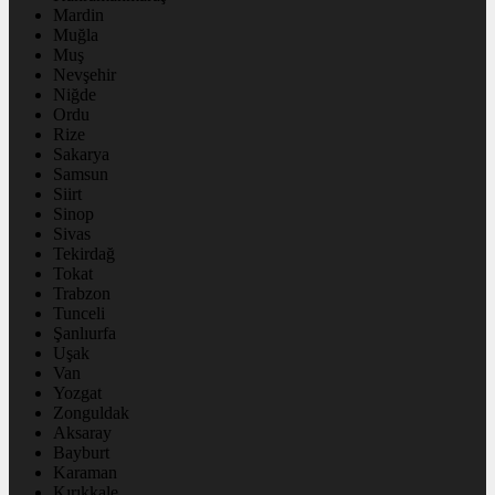
Mardin
Muğla
Muş
Nevşehir
Niğde
Ordu
Rize
Sakarya
Samsun
Siirt
Sinop
Sivas
Tekirdağ
Tokat
Trabzon
Tunceli
Şanlıurfa
Uşak
Van
Yozgat
Zonguldak
Aksaray
Bayburt
Karaman
Kırıkkale