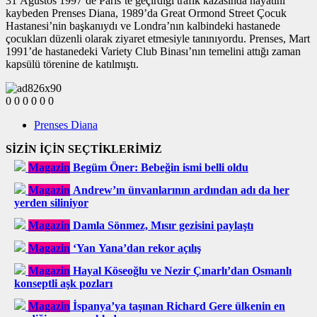
31 Ağustos 1997’de Paris’te geçirdiği trafik kazasında hayatını
kaybeden Prenses Diana, 1989’da Great Ormond Street Çocuk
Hastanesi’nin başkanıydı ve Londra’nın kalbindeki hastanede
çocukları düzenli olarak ziyaret etmesiyle tanınıyordu. Prenses, Mart
1991’de hastanedeki Variety Club Binası’nın temelini attığı zaman
kapsülü törenine de katılmıştı.
0
0
0
0
0
0
Prenses Diana
SİZİN İÇİN SEÇTİKLERİMİZ
Magazin
Begüm Öner: Bebeğin ismi belli oldu
Magazin
Andrew’ın ünvanlarının ardından adı da her
yerden siliniyor
Magazin
Damla Sönmez, Mısır gezisini paylaştı
Magazin
‘Yan Yana’dan rekor açılış
Magazin
Hayal Köseoğlu ve Nezir Çınarlı’dan Osmanlı
konseptli aşk pozları
Magazin
İspanya’ya taşınan Richard Gere ülkenin en