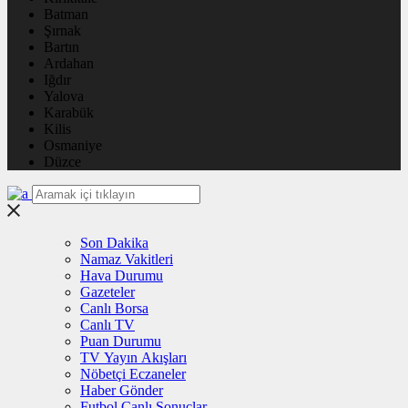
Batman
Şırnak
Bartın
Ardahan
Iğdır
Yalova
Karabük
Kilis
Osmaniye
Düzce
Son Dakika
Namaz Vakitleri
Hava Durumu
Gazeteler
Canlı Borsa
Canlı TV
Puan Durumu
TV Yayın Akışları
Nöbetçi Eczaneler
Haber Gönder
Futbol Canlı Sonuçlar