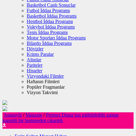
Basketbol Canlı Sonuçlar
Futbol İddaa Programı
Basketbol İddaa Programı
Hentbol İddaa Programı
Voleybol İddaa Programı
Tenis İddaa Programı
Motor Sporları İddaa Programı
Bilardo İddaa Programı
Dövizler
Kripto Paralar
Altınlar
Pariteler
Hisseler
Vizyondaki Filmler
Haftanın Filmleri
Popüler Fragmanlar
Vizyon Takvimi
Anasayfa
/
Magazin
/
Prenses Diana’nın mühürlediği zaman
kapsülü bir hastaneden çıkarıldı