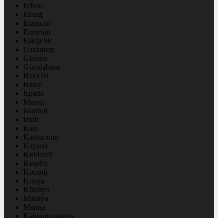
Edirne
Elazığ
Erzincan
Erzurum
Eskişehir
Gaziantep
Giresun
Gümüşhane
Hakkâri
Hatay
Isparta
Mersin
istanbul
izmir
Kars
Kastamonu
Kayseri
Kırklareli
Kırşehir
Kocaeli
Konya
Kütahya
Malatya
Manisa
Kahramanmaraş