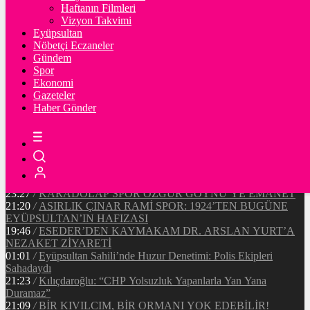
Ξ
%
Haftanın Filmleri
Vizyon Takvimi
TETHER
Eyüpsultan
Nöbetçi Eczaneler
$
%
Gündem
Spor
Ekonomi
Gazeteler
20:37
/
CHP EYÜPSULTAN İLÇE ÖRGÜTÜ ÜYELERİ
Haber Gönder
ANKARA’DA TEMASLARDA BULUNDU
19:40
/
MHP EYÜPSULTAN TEŞKİLATI’NIN ACI GÜNÜ
13:33
/
BAŞKAN DR. MİTHAT BÜLENT ÖZMEN’DEN
KAMUOYUNA AÇIKLAMA
12:34
/
Makyaj Sanatçısı Uzay Damla Yıldız, Uluslararası
Başarılarıyla Türkiye’yi Temsil Ediyor
23:27
/
KARADOLAP SPOR ÖZGÜR GÖYNÜ’YE EMANET
21:20
/
ASIRLIK ÇINAR RAMİ SPOR: 1924’TEN BUGÜNE
EYÜPSULTAN’IN HAFIZASI
19:46
/
ESEDER’DEN KAYMAKAM DR. ARSLAN YURT’A
NEZAKET ZİYARETİ
01:01
/
Eyüpsultan Sahili’nde Huzur Denetimi: Polis Ekipleri
Sahadaydı
21:23
/
Kılıçdaroğlu: “CHP Yolsuzluk Yapanlarla Yan Yana
Duramaz”
21:09
/
BİR KIVILCIM, BİR ORMANI YOK EDEBİLİR!