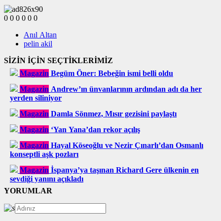
0
0
0
0
0
0
Anıl Altan
pelin akil
SİZİN İÇİN SEÇTİKLERİMİZ
Magazin
Begüm Öner: Bebeğin ismi belli oldu
Magazin
Andrew’ın ünvanlarının ardından adı da her
yerden siliniyor
Magazin
Damla Sönmez, Mısır gezisini paylaştı
Magazin
‘Yan Yana’dan rekor açılış
Magazin
Hayal Köseoğlu ve Nezir Çınarlı’dan Osmanlı
konseptli aşk pozları
Magazin
İspanya’ya taşınan Richard Gere ülkenin en
sevdiği yanını açıkladı
YORUMLAR