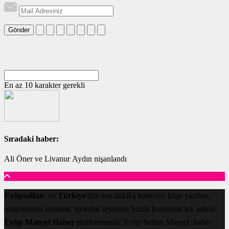
Gönder
En az 10 karakter gerekli
Sıradaki haber:
Ali Öner ve Livanur Aydın nişanlandı
Eyüpsultan
ve
Türkiye
'den son dakika haberler, köşe yazıları,
magazinden siyasete, spordan seyahate bütün konuların tek adresi
Eyüp Manşet Haber
platformunda; Eyüp Sultan Manşet haber