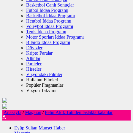
Basketbol Canlı Sonuçlar
Futbol İddaa Programı
Basketbol İddaa Programı
Hentbol İddaa Programı
Voleybol İddaa Programı
Tenis İddaa Programı
Motor Sporları İddaa Programı
Bilardo İddaa Programı
Dövizler
Kripto Paralar
Altınlar
Pariteler
Hisseler
Vizyondaki Filmler
Haftanın Filmleri
Popüler Fragmanlar
Vizyon Takvimi
Anasayfa
/
Magazin
/
Pelin Akil: Tatilden taslakta kalanlar
Eyüp Sultan Manşet Haber