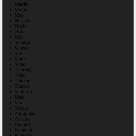
Mardin
Muğla
Muş
Nevşehir
Niğde
Ordu
Rize
Sakarya
Samsun
Siirt
Sinop
Sivas
Tekirdağ
Tokat
Trabzon
Tunceli
Şanlıurfa
Uşak
Van
Yozgat
Zonguldak
Aksaray
Bayburt
Karaman
Kırıkkale