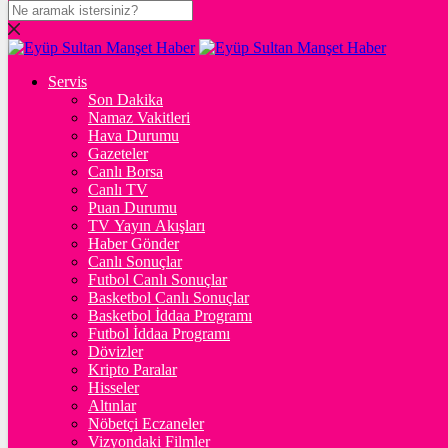
DOLAR
47,5977
$
% 0.06
Servis
EURO
Son Dakika
Namaz Vakitleri
54,9772
€
% -0.1
Hava Durumu
STERLİN
Gazeteler
Canlı Borsa
64,1986
£
% 0.1
Canlı TV
Puan Durumu
GRAM ALTIN
TV Yayın Akışları
Haber Gönder
6.498,64
%0,04
Canlı Sonuçlar
Futbol Canlı Sonuçlar
ONS
Basketbol Canlı Sonuçlar
Basketbol İddaa Programı
4.243,42
%-0,09
Futbol İddaa Programı
Dövizler
BİTCOİN
Kripto Paralar
Hisseler
฿
%
Altınlar
Nöbetçi Eczaneler
ETHEREUM
Vizyondaki Filmler