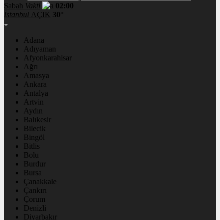
Sabah
Vakti
02:00
İstanbul
AÇIK
30°
Adana
Adıyaman
Afyonkarahisar
Ağrı
Amasya
Ankara
Antalya
Artvin
Aydın
Balıkesir
Bilecik
Bingöl
Bitlis
Bolu
Burdur
Bursa
Çanakkale
Çankırı
Çorum
Denizli
Diyarbakır