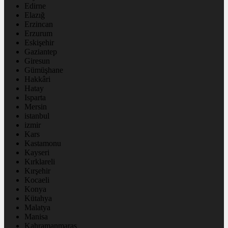
Edirne
Elazığ
Erzincan
Erzurum
Eskişehir
Gaziantep
Giresun
Gümüşhane
Hakkâri
Hatay
Isparta
Mersin
istanbul
izmir
Kars
Kastamonu
Kayseri
Kırklareli
Kırşehir
Kocaeli
Konya
Kütahya
Malatya
Manisa
Kahramanmaraş