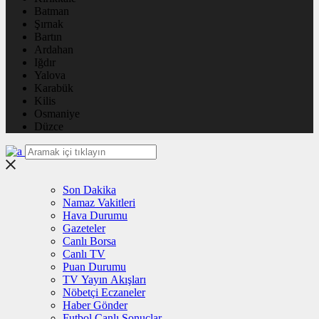
Batman
Şırnak
Bartın
Ardahan
Iğdır
Yalova
Karabük
Kilis
Osmaniye
Düzce
Son Dakika
Namaz Vakitleri
Hava Durumu
Gazeteler
Canlı Borsa
Canlı TV
Puan Durumu
TV Yayın Akışları
Nöbetçi Eczaneler
Haber Gönder
Futbol Canlı Sonuçlar