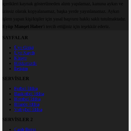
içerikleri kaynak gösterilmeden alıntı yapılamaz, kanuna aykırı ve
izinsiz olarak kopyalanamaz, başka yerde yayınlanamaz. Aykırı
işlem yapan kişi/kişiler için yasal başvuru hakkı saklı tutulmaktadır.
Eyüp Manşet Haber
'i tercih ettiğiniz için teşekkür ederiz.
SAYFALAR
Üye Girişi
Üye Kaydı
Künye
Hakkımızda
İletişim
SERVİSLER
Futbol İddaa
Basketbol İddaa
Hentbol İddaa
Bilardo İddaa
Voleybol İddaa
SERVİSLER 2
Canlı Borsa