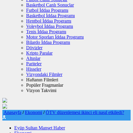
Basketbol Canlı Sonuçlar
Futbol İddaa Programı
Basketbol İddaa Programı
Hentbol İddaa Programı
Voleybol İddaa Programı
Tenis İddaa Programı
Motor Sporları İddaa Programı
Bilardo İddaa Programı
Dövizler
Kripto Paralar
Altınlar
Pariteler
Hisseler
Vizyondaki Filmler
Haftanın Filmleri
Popüler Fragmanlar
Vizyon Takvimi
Anasayfa
/
Ekonomi
/
ÖTV düzenlemesi ikinci eli nasıl etkiledi?
Eyüp Sultan Manşet Haber