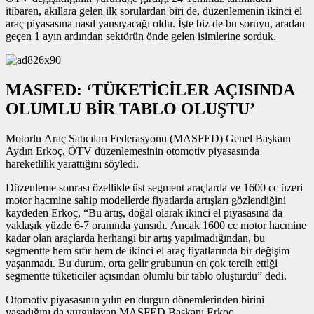
itibaren, akıllara gelen ilk sorulardan biri de, düzenlemenin ikinci el
araç piyasasına nasıl yansıyacağı oldu. İşte biz de bu soruyu, aradan
geçen 1 ayın ardından sektörün önde gelen isimlerine sorduk.
MASFED: ‘TÜKETİCİLER AÇISINDA
OLUMLU BİR TABLO OLUŞTU’
Motorlu Araç Satıcıları Federasyonu (MASFED) Genel Başkanı
Aydın Erkoç, ÖTV düzenlemesinin otomotiv piyasasında
hareketlilik yarattığını söyledi.
Düzenleme sonrası özellikle üst segment araçlarda ve 1600 cc üzeri
motor hacmine sahip modellerde fiyatlarda artışları gözlendiğini
kaydeden Erkoç, “Bu artış, doğal olarak ikinci el piyasasına da
yaklaşık yüzde 6-7 oranında yansıdı. Ancak 1600 cc motor hacmine
kadar olan araçlarda herhangi bir artış yapılmadığından, bu
segmentte hem sıfır hem de ikinci el araç fiyatlarında bir değişim
yaşanmadı. Bu durum, orta gelir grubunun en çok tercih ettiği
segmentte tüketiciler açısından olumlu bir tablo oluşturdu” dedi.
Otomotiv piyasasının yılın en durgun dönemlerinden birini
yaşadığını da vurgulayan MASFED Başkanı Erkoç,