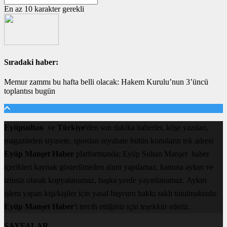
En az 10 karakter gerekli
Sıradaki haber:
Memur zammı bu hafta belli olacak: Hakem Kurulu’nun 3’üncü
toplantısı bugün
Eyüpsultan
ve
Türkiye
'den son dakika haberler, köşe yazıları,
magazinden siyasete, spordan seyahate bütün konuların tek adresi
Eyüp Manşet Haber
platformunda; Eyüp Sultan Manşet haber
içerikleri kaynak gösterilmeden alıntı yapılamaz, kanuna aykırı ve
izinsiz olarak kopyalanamaz, başka yerde yayınlanamaz. Aykırı
işlem yapan kişi/kişiler için yasal başvuru hakkı saklı tutulmaktadır.
Eyüp Manşet Haber
'i tercih ettiğiniz için teşekkür ederiz.
SAYFALAR