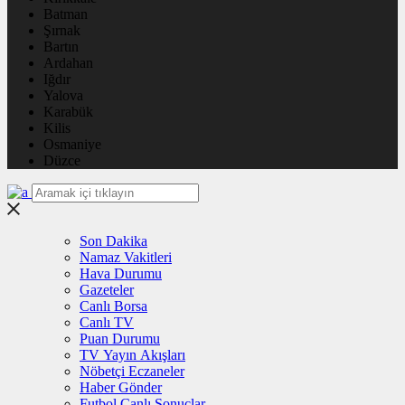
Batman
Şırnak
Bartın
Ardahan
Iğdır
Yalova
Karabük
Kilis
Osmaniye
Düzce
Son Dakika
Namaz Vakitleri
Hava Durumu
Gazeteler
Canlı Borsa
Canlı TV
Puan Durumu
TV Yayın Akışları
Nöbetçi Eczaneler
Haber Gönder
Futbol Canlı Sonuçlar