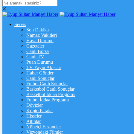
DOLAR
47,7073
$
% 0.17
Servis
EURO
Son Dakika
Namaz Vakitleri
55,0191
€
% 0
Hava Durumu
STERLİN
Gazeteler
Canlı Borsa
64,2285
£
% 0.07
Canlı TV
Puan Durumu
GRAM ALTIN
TV Yayın Akışları
Haber Gönder
6.591,18
%1,52
Canlı Sonuçlar
Futbol Canlı Sonuçlar
ONS
Basketbol Canlı Sonuçlar
Basketbol İddaa Programı
4.290,61
%1,19
Futbol İddaa Programı
Dövizler
BİTCOİN
Kripto Paralar
Hisseler
฿
%
Altınlar
Nöbetçi Eczaneler
ETHEREUM
Vizyondaki Filmler