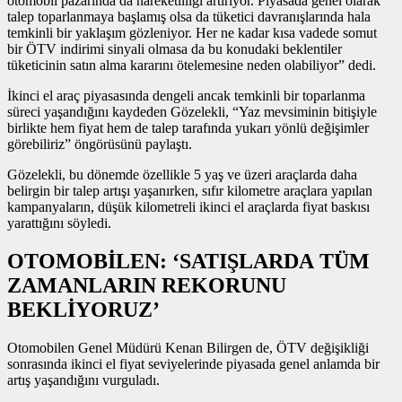
otomobil pazarında da hareketliliği artırıyor. Piyasada genel olarak
talep toparlanmaya başlamış olsa da tüketici davranışlarında hala
temkinli bir yaklaşım gözleniyor. Her ne kadar kısa vadede somut
bir ÖTV indirimi sinyali olmasa da bu konudaki beklentiler
tüketicinin satın alma kararını ötelemesine neden olabiliyor” dedi.
İkinci el araç piyasasında dengeli ancak temkinli bir toparlanma
süreci yaşandığını kaydeden Gözelekli, “Yaz mevsiminin bitişiyle
birlikte hem fiyat hem de talep tarafında yukarı yönlü değişimler
görebiliriz” öngörüsünü paylaştı.
Gözelekli, bu dönemde özellikle 5 yaş ve üzeri araçlarda daha
belirgin bir talep artışı yaşanırken, sıfır kilometre araçlara yapılan
kampanyaların, düşük kilometreli ikinci el araçlarda fiyat baskısı
yarattığını söyledi.
OTOMOBİLEN: ‘SATIŞLARDA TÜM
ZAMANLARIN REKORUNU
BEKLİYORUZ’
Otomobilen Genel Müdürü Kenan Bilirgen de, ÖTV değişikliği
sonrasında ikinci el fiyat seviyelerinde piyasada genel anlamda bir
artış yaşandığını vurguladı.