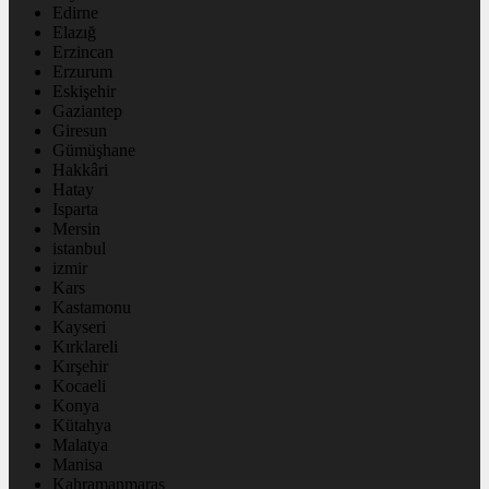
Edirne
Elazığ
Erzincan
Erzurum
Eskişehir
Gaziantep
Giresun
Gümüşhane
Hakkâri
Hatay
Isparta
Mersin
istanbul
izmir
Kars
Kastamonu
Kayseri
Kırklareli
Kırşehir
Kocaeli
Konya
Kütahya
Malatya
Manisa
Kahramanmaraş