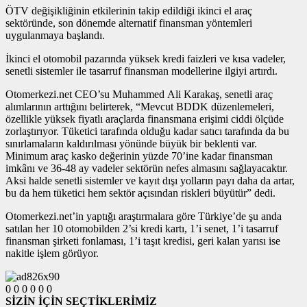
ÖTV değişikliğinin etkilerinin takip edildiği ikinci el araç
sektöründe, son dönemde alternatif finansman yöntemleri
uygulanmaya başlandı.
İkinci el otomobil pazarında yüksek kredi faizleri ve kısa vadeler,
senetli sistemler ile tasarruf finansman modellerine ilgiyi artırdı.
Otomerkezi.net CEO’su Muhammed Ali Karakaş, senetli araç
alımlarının arttığını belirterek, “Mevcut BDDK düzenlemeleri,
özellikle yüksek fiyatlı araçlarda finansmana erişimi ciddi ölçüde
zorlaştırıyor. Tüketici tarafında olduğu kadar satıcı tarafında da bu
sınırlamaların kaldırılması yönünde büyük bir beklenti var.
Minimum araç kasko değerinin yüzde 70’ine kadar finansman
imkânı ve 36-48 ay vadeler sektörün nefes almasını sağlayacaktır.
Aksi halde senetli sistemler ve kayıt dışı yolların payı daha da artar,
bu da hem tüketici hem sektör açısından riskleri büyütür” dedi.
Otomerkezi.net’in yaptığı araştırmalara göre Türkiye’de şu anda
satılan her 10 otomobilden 2’si kredi kartı, 1’i senet, 1’i tasarruf
finansman şirketi fonlaması, 1’i taşıt kredisi, geri kalan yarısı ise
nakitle işlem görüyor.
0
0
0
0
0
0
SİZİN İÇİN SEÇTİKLERİMİZ