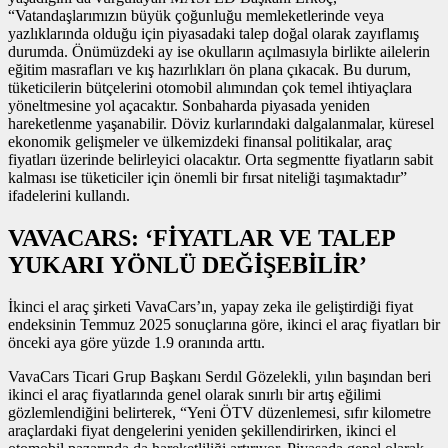
“Vatandaşlarımızın büyük çoğunluğu memleketlerinde veya
yazlıklarında olduğu için piyasadaki talep doğal olarak zayıflamış
durumda. Önümüzdeki ay ise okulların açılmasıyla birlikte ailelerin
eğitim masrafları ve kış hazırlıkları ön plana çıkacak. Bu durum,
tüketicilerin bütçelerini otomobil alımından çok temel ihtiyaçlara
yöneltmesine yol açacaktır. Sonbaharda piyasada yeniden
hareketlenme yaşanabilir. Döviz kurlarındaki dalgalanmalar, küresel
ekonomik gelişmeler ve ülkemizdeki finansal politikalar, araç
fiyatları üzerinde belirleyici olacaktır. Orta segmentte fiyatların sabit
kalması ise tüketiciler için önemli bir fırsat niteliği taşımaktadır”
ifadelerini kullandı.
VAVACARS: ‘FİYATLAR VE TALEP
YUKARI YÖNLÜ DEĞİŞEBİLİR’
İkinci el araç şirketi VavaCars’ın, yapay zeka ile geliştirdiği fiyat
endeksinin Temmuz 2025 sonuçlarına göre, ikinci el araç fiyatları bir
önceki aya göre yüzde 1.9 oranında arttı.
VavaCars Ticari Grup Başkanı Serdıl Gözelekli, yılın başından beri
ikinci el araç fiyatlarında genel olarak sınırlı bir artış eğilimi
gözlemlendiğini belirterek, “Yeni ÖTV düzenlemesi, sıfır kilometre
araçlardaki fiyat dengelerini yeniden şekillendirirken, ikinci el