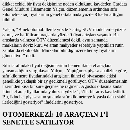
dikkat çekici bir fiyat değişimine neden olduğunu kaydeden Cardata
Genel Müdürü Hüsamettin Yalçın, düzenlemenin ardından sıfır
kilometre araç fiyatlarının genel ortalamada yüzde 8 kadar arttığını
bildirdi.
Yalçın, “Binek otomobillerde yüzde 7 artış, SUV modellerde yüzde
8 artış ve hafif ticari araçlarda yüzde 9 fiyat artışları yaşandı. Bu
artışlarda yalnızca ÖTV düzenlemesi değil, aynı zamanda
markaların döviz kuru ve artan maliyetler sebebiyle yaptıkları rutin
zamlar da etkili oldu. Markalar bilindiği üzere her ay fiyatlarını
güncelliyor” dedi.
Sıfır tarafındaki fiyat değişimlerinin hemen ikinci el araçlara
yansımadığını vurgulayan Yalçın, “Yaptığımız piyasa analizine göre,
sıfır kilometre fiyatlarındaki artışların ikinci el piyasasına etkisi
genellikle yaklaşık bir ay gecikmeli görülüyor. ÖTV düzenlemesinin
üzerinden kısa bir süre geçmesine rağmen, Ağustos ortasına kadar
ikinci el araç fiyatlarında yalnızca yüzde 1,5’lik bir artış kaydedildi.
Bu, ikinci el piyasasının şu anda sıfır kilometreye kıyasla daha stabil
ilerlediğini gösteriyor” ifadelerini gösteriyor.
OTOMERKEZİ: 10 ARAÇTAN 1’İ
SENETLE SATILIYOR