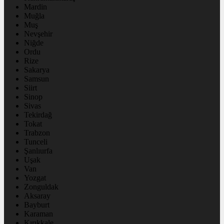
Mardin
Muğla
Muş
Nevşehir
Niğde
Ordu
Rize
Sakarya
Samsun
Siirt
Sinop
Sivas
Tekirdağ
Tokat
Trabzon
Tunceli
Şanlıurfa
Uşak
Van
Yozgat
Zonguldak
Aksaray
Bayburt
Karaman
Kırıkkale