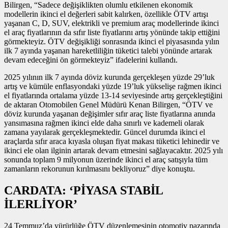
Bilirgen, “Sadece değişiklikten olumlu etkilenen ekonomik
modellerin ikinci el değerleri sabit kalırken, özellikle ÖTV artışı
yaşanan C, D, SUV, elektrikli ve premium araç modellerinde ikinci
el araç fiyatlarının da sıfır liste fiyatlarını artış yönünde takip ettiğini
görmekteyiz. ÖTV değişikliği sonrasında ikinci el piyasasında yılın
ilk 7 ayında yaşanan hareketliliğin tüketici talebi yönünde artarak
devam edeceğini ön görmekteyiz” ifadelerini kullandı.
2025 yılının ilk 7 ayında döviz kurunda gerçekleşen yüzde 29’luk
artış ve kümüle enflasyondaki yüzde 19’luk yükselişe rağmen ikinci
el fiyatlarında ortalama yüzde 13-14 seviyesinde artış gerçekleştiğini
de aktaran Otomobilen Genel Müdürü Kenan Bilirgen, “ÖTV ve
döviz kurunda yaşanan değişimler sıfır araç liste fiyatlarına anında
yansımasına rağmen ikinci elde daha sınırlı ve kademeli olarak
zamana yayılarak gerçekleşmektedir. Güncel durumda ikinci el
araçlarda sıfır araca kıyasla oluşan fiyat makası tüketici lehinedir ve
ikinci ele olan ilginin artarak devam etmesini sağlayacaktır. 2025 yılı
sonunda toplam 9 milyonun üzerinde ikinci el araç satışıyla tüm
zamanların rekorunun kırılmasını bekliyoruz” diye konuştu.
CARDATA: ‘PİYASA STABİL
İLERLİYOR’
24 Temmuz’da yürürlüğe ÖTV düzenlemesinin otomotiv pazarında