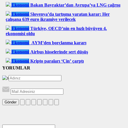
Ekonomi
Bakan Bayraktar’dan Avrupa’ya LNG çağrısı
Ekonomi
Slovenya’da tartışma yaratan karar: Her
çalışana 639 euro ikramiye verilecek
Ekonomi
Türkiye, OECD’nin en hızlı büyüyen 4.
ekonomisi oldu
Ekonomi
AYM’den borçlanma kararı
Ekonomi
Airbus hisselerinde sert düşüş
Ekonomi
Kripto paraları ‘Çin’ çarptı
YORUMLAR
Gönder