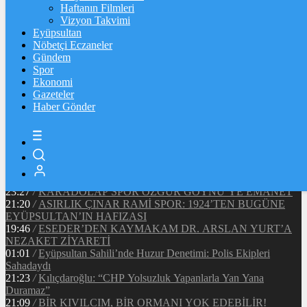
Ξ
%
Haftanın Filmleri
Vizyon Takvimi
TETHER
Eyüpsultan
Nöbetçi Eczaneler
$
%
Gündem
Spor
Ekonomi
Gazeteler
20:37
/
CHP EYÜPSULTAN İLÇE ÖRGÜTÜ ÜYELERİ
Haber Gönder
ANKARA’DA TEMASLARDA BULUNDU
19:40
/
MHP EYÜPSULTAN TEŞKİLATI’NIN ACI GÜNÜ
13:33
/
BAŞKAN DR. MİTHAT BÜLENT ÖZMEN’DEN
KAMUOYUNA AÇIKLAMA
12:34
/
Makyaj Sanatçısı Uzay Damla Yıldız, Uluslararası
Başarılarıyla Türkiye’yi Temsil Ediyor
23:27
/
KARADOLAP SPOR ÖZGÜR GÖYNÜ’YE EMANET
21:20
/
ASIRLIK ÇINAR RAMİ SPOR: 1924’TEN BUGÜNE
EYÜPSULTAN’IN HAFIZASI
19:46
/
ESEDER’DEN KAYMAKAM DR. ARSLAN YURT’A
NEZAKET ZİYARETİ
01:01
/
Eyüpsultan Sahili’nde Huzur Denetimi: Polis Ekipleri
Sahadaydı
21:23
/
Kılıçdaroğlu: “CHP Yolsuzluk Yapanlarla Yan Yana
Duramaz”
21:09
/
BİR KIVILCIM, BİR ORMANI YOK EDEBİLİR!