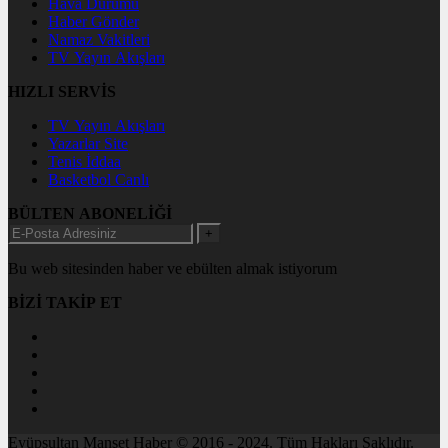
Hava Durumu
Haber Gönder
Namaz Vakitleri
TV Yayın Akışları
HIZLI SERVİS
TV Yayın Akışları
Yazarlar Site
Tenis İddaa
Basketbol Canlı
BÜLTEN ABONELİĞİ
+
Bu web sitesinden haber ve ebülten almak istiyorum
BİZİ TAKİP ET
Eyüpsultan Manşet Haber © 2016 - 2024. Tüm Hakları Saklıdır.