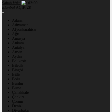
Sabah
Vakti
02:00
İstanbul
AÇIK
28°
Adana
Adıyaman
Afyonkarahisar
Ağrı
Amasya
Ankara
Antalya
Artvin
Aydın
Balıkesir
Bilecik
Bingöl
Bitlis
Bolu
Burdur
Bursa
Çanakkale
Çankırı
Çorum
Denizli
Diyarbakır