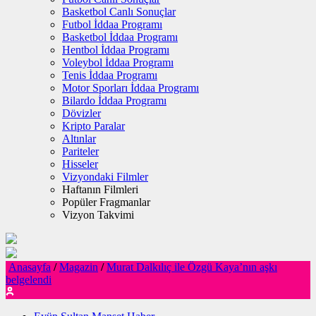
Basketbol Canlı Sonuçlar
Futbol İddaa Programı
Basketbol İddaa Programı
Hentbol İddaa Programı
Voleybol İddaa Programı
Tenis İddaa Programı
Motor Sporları İddaa Programı
Bilardo İddaa Programı
Dövizler
Kripto Paralar
Altınlar
Pariteler
Hisseler
Vizyondaki Filmler
Haftanın Filmleri
Popüler Fragmanlar
Vizyon Takvimi
Anasayfa
/
Magazin
/
Murat Dalkılıç ile Özgü Kaya’nın aşkı
belgelendi