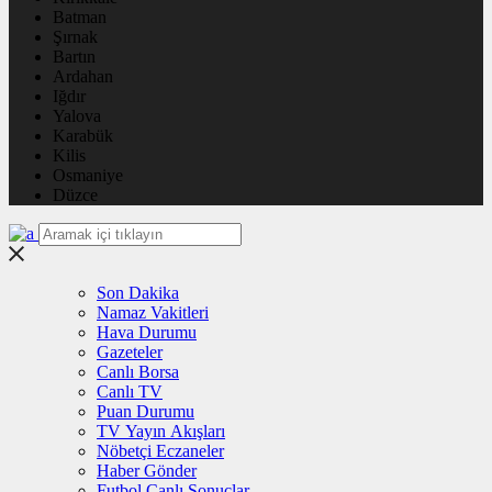
Batman
Şırnak
Bartın
Ardahan
Iğdır
Yalova
Karabük
Kilis
Osmaniye
Düzce
Son Dakika
Namaz Vakitleri
Hava Durumu
Gazeteler
Canlı Borsa
Canlı TV
Puan Durumu
TV Yayın Akışları
Nöbetçi Eczaneler
Haber Gönder
Futbol Canlı Sonuçlar