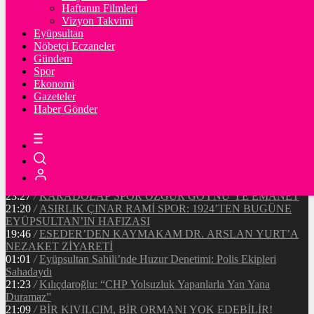
Ξ
%
Haftanın Filmleri
Vizyon Takvimi
TETHER
Eyüpsultan
Nöbetçi Eczaneler
$
%
Gündem
Spor
Ekonomi
Gazeteler
20:37
/
CHP EYÜPSULTAN İLÇE ÖRGÜTÜ ÜYELERİ
Haber Gönder
ANKARA’DA TEMASLARDA BULUNDU
19:40
/
MHP EYÜPSULTAN TEŞKİLATI’NIN ACI GÜNÜ
13:33
/
BAŞKAN DR. MİTHAT BÜLENT ÖZMEN’DEN
KAMUOYUNA AÇIKLAMA
12:34
/
Makyaj Sanatçısı Uzay Damla Yıldız, Uluslararası
Başarılarıyla Türkiye’yi Temsil Ediyor
23:27
/
KARADOLAP SPOR ÖZGÜR GÖYNÜ’YE EMANET
21:20
/
ASIRLIK ÇINAR RAMİ SPOR: 1924’TEN BUGÜNE
EYÜPSULTAN’IN HAFIZASI
19:46
/
ESEDER’DEN KAYMAKAM DR. ARSLAN YURT’A
NEZAKET ZİYARETİ
01:01
/
Eyüpsultan Sahili’nde Huzur Denetimi: Polis Ekipleri
Sahadaydı
21:23
/
Kılıçdaroğlu: “CHP Yolsuzluk Yapanlarla Yan Yana
Duramaz”
21:09
/
BİR KIVILCIM, BİR ORMANI YOK EDEBİLİR!