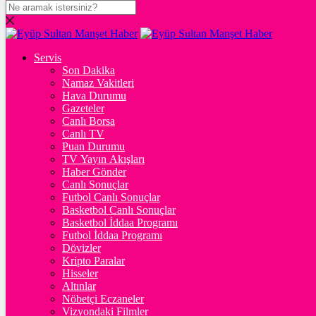
DOLAR
47,7436
$
% 0.18
Servis
EURO
Son Dakika
Namaz Vakitleri
55,2510
€
% 0.32
Hava Durumu
STERLİN
Gazeteler
Canlı Borsa
64,4811
£
% 0.38
Canlı TV
Puan Durumu
GRAM ALTIN
TV Yayın Akışları
Haber Gönder
6.660,55
%2,59
Canlı Sonuçlar
Futbol Canlı Sonuçlar
ONS
Basketbol Canlı Sonuçlar
Basketbol İddaa Programı
4.341,35
%2,39
Futbol İddaa Programı
Dövizler
BİTCOİN
Kripto Paralar
Hisseler
฿
%
Altınlar
Nöbetçi Eczaneler
ETHEREUM
Vizyondaki Filmler