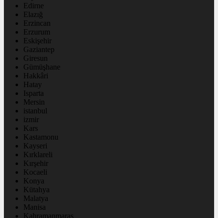
Edirne
Elazığ
Erzincan
Erzurum
Eskişehir
Gaziantep
Giresun
Gümüşhane
Hakkâri
Hatay
Isparta
Mersin
istanbul
izmir
Kars
Kastamonu
Kayseri
Kırklareli
Kırşehir
Kocaeli
Konya
Kütahya
Malatya
Manisa
Kahramanmaraş