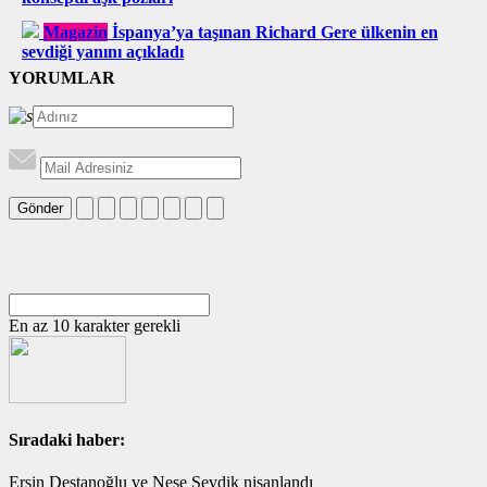
Magazin
İspanya’ya taşınan Richard Gere ülkenin en
sevdiği yanını açıkladı
YORUMLAR
Gönder
En az 10 karakter gerekli
Sıradaki haber:
Ersin Destanoğlu ve Neşe Sevdik nişanlandı