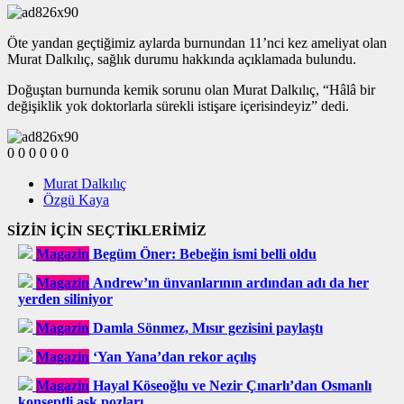
Öte yandan geçtiğimiz aylarda burnundan 11’nci kez ameliyat olan
Murat Dalkılıç, sağlık durumu hakkında açıklamada bulundu.
Doğuştan burnunda kemik sorunu olan Murat Dalkılıç, “Hâlâ bir
değişiklik yok doktorlarla sürekli istişare içerisindeyiz” dedi.
0
0
0
0
0
0
Murat Dalkılıç
Özgü Kaya
SİZİN İÇİN SEÇTİKLERİMİZ
Magazin
Begüm Öner: Bebeğin ismi belli oldu
Magazin
Andrew’ın ünvanlarının ardından adı da her
yerden siliniyor
Magazin
Damla Sönmez, Mısır gezisini paylaştı
Magazin
‘Yan Yana’dan rekor açılış
Magazin
Hayal Köseoğlu ve Nezir Çınarlı’dan Osmanlı
konseptli aşk pozları