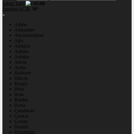
Sabah
Vakti
02:00
İstanbul
AÇIK
30°
Adana
Adıyaman
Afyonkarahisar
Ağrı
Amasya
Ankara
Antalya
Artvin
Aydın
Balıkesir
Bilecik
Bingöl
Bitlis
Bolu
Burdur
Bursa
Çanakkale
Çankırı
Çorum
Denizli
Diyarbakır