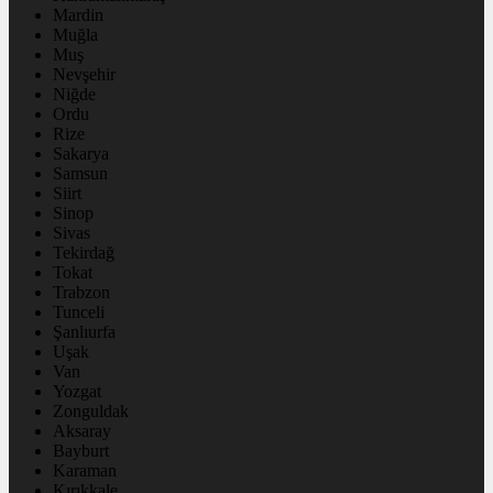
Mardin
Muğla
Muş
Nevşehir
Niğde
Ordu
Rize
Sakarya
Samsun
Siirt
Sinop
Sivas
Tekirdağ
Tokat
Trabzon
Tunceli
Şanlıurfa
Uşak
Van
Yozgat
Zonguldak
Aksaray
Bayburt
Karaman
Kırıkkale