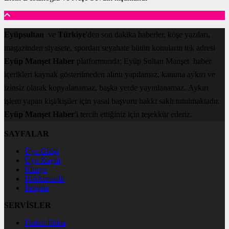
Eyüpsultan
ve
Türkiye
'den son dakika haberler, köşe yazıları,
magazinden siyasete, spordan seyahate bütün konuların tek adresi
Eyüp Manşet Haber
platformunda; Eyüp Sultan Manşet haber
içerikleri kaynak gösterilmeden alıntı yapılamaz, kanuna aykırı ve
izinsiz olarak kopyalanamaz, başka yerde yayınlanamaz. Aykırı
işlem yapan kişi/kişiler için yasal başvuru hakkı saklı tutulmaktadır.
Eyüp Manşet Haber
'i tercih ettiğiniz için teşekkür ederiz.
SAYFALAR
Üye Girişi
Üye Kaydı
Künye
Hakkımızda
İletişim
SERVİSLER
Futbol İddaa