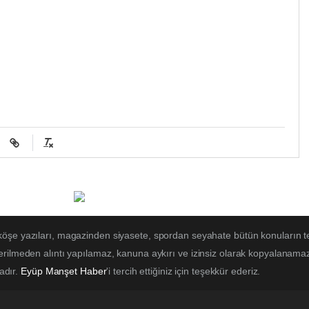
 köşe yazıları, magazinden siyasete, spordan seyahate bütün konuların t
erilmeden alıntı yapılamaz, kanuna aykırı ve izinsiz olarak kopyalanama
tadır.
Eyüp Manşet Haber
'i tercih ettiğiniz için teşekkür ederiz.