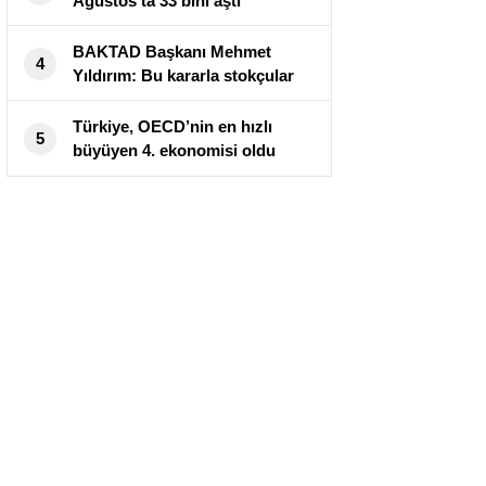
Ağustos’ta 33 bini aştı
BAKTAD Başkanı Mehmet
4
Yıldırım: Bu kararla stokçular
hariç herkes kazançlı çıkacak
Türkiye, OECD’nin en hızlı
5
büyüyen 4. ekonomisi oldu