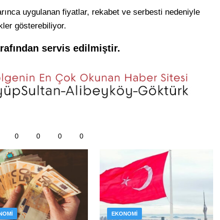
ınca uygulanan fiyatlar, rekabet ve serbesti nedeniyle
ler gösterebiliyor.
rafından servis edilmiştir.
0
0
0
0
NOMI
EKONOMI