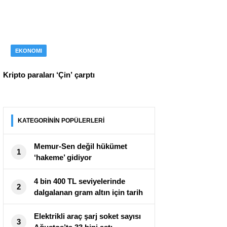
EKONOMI
Kripto paraları ‘Çin’ çarptı
KATEGORİNİN POPÜLERLERİ
Memur-Sen değil hükümet
1
‘hakeme’ gidiyor
4 bin 400 TL seviyelerinde
2
dalgalanan gram altın için tarih
verildi!
Elektrikli araç şarj soket sayısı
3