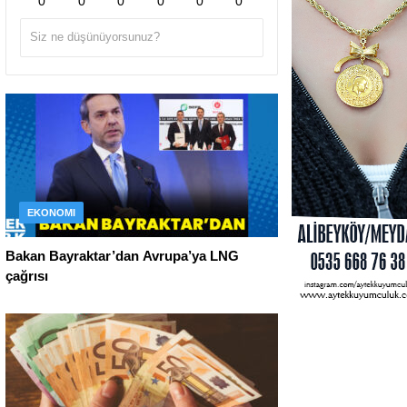
0
0
0
0
0
0
EKONOMI
Bakan Bayraktar’dan Avrupa’ya LNG
çağrısı