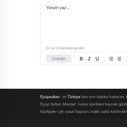
En az 10 karakter gerekli
Gönder
Eyüpsultan
ve
Türkiye
'den son dakika haberler,
Eyüp Sultan Manşet haber içerikleri kaynak göst
kişi/kişiler için yasal başvuru hakkı saklı tutulmak