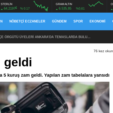
STERLİN
GRAM ALTIN
O
£
64,2197
6.535,85
% 0.17
%0,61
AN
NÖBETÇI ECZANELER
GÜNDEM
SPOR
EKONOMI
ŞKİLATI’NIN ACI GÜNÜ
76 kez oku
 geldi
ira 5 kuruş zam geldi. Yapılan zam tabelalara yansıdı