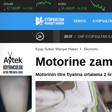
DOLAR
EURO
$
€
47,5993
55,0681
% 0.06
% 0.08
SERVIS
EYÜPSULT
CHP EYÜPSULTAN İLÇE ÖRGÜTÜ ÜYELERİ ANKARA’DA TEMASLARDA BULUNDU
19:40
/
MHP EYÜPSULTAN TE
Eyüp Sultan Manşet Haber
Ekonomi
Motorine zam
Motorinin litre fiyatına ortalama 2 l