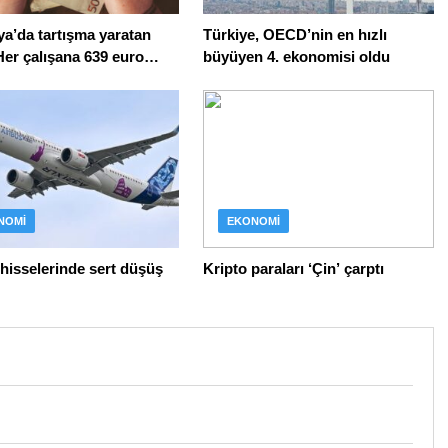
a’da tartışma yaratan
Türkiye, OECD’nin en hızlı
Her çalışana 639 euro
büyüyen 4. ekonomisi oldu
e verilecek
NOMI
EKONOMI
hisselerinde sert düşüş
Kripto paraları ‘Çin’ çarptı