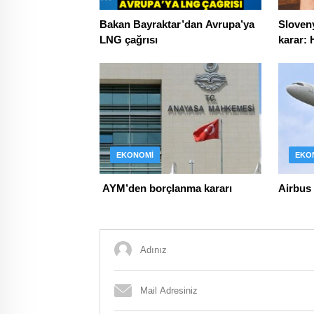
Bakan Bayraktar’dan Avrupa’ya
Sloveny
LNG çağrısı
karar: 
ikramiy
EKONOMI
EKO
AYM’den borçlanma kararı
Airbus 