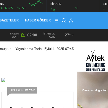
NS
BİTCOİN
ET
4.268,85
%
%0,50
฿
Ξ
GAZETELER
HABER GÖNDER
SABAH
İSTANBUL
02:00
27°
13:33
/
BAŞKAN DR. MİTHAT BÜLENT ÖZMEN’DEN KAMUOYU
VAKTI
AÇIK
nmuştur
Yayınlanma Tarihi: Eylül 4, 2025 07:45
HIZLI YORUM YAP