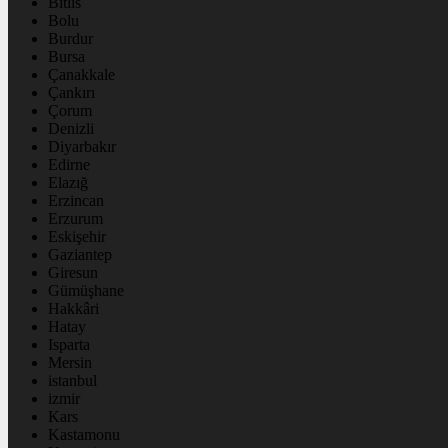
Bitlis
Bolu
Burdur
Bursa
Çanakkale
Çankırı
Çorum
Denizli
Diyarbakır
Edirne
Elazığ
Erzincan
Erzurum
Eskişehir
Gaziantep
Giresun
Gümüşhane
Hakkâri
Hatay
Isparta
Mersin
istanbul
izmir
Kars
Kastamonu