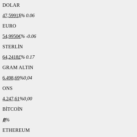
DOLAR
47,5991
$
% 0.06
EURO
54,9950
€
% -0.06
STERLİN
64,2418
£
% 0.17
GRAM ALTIN
6.498,69
%0,04
ONS
4.247,61
%0,00
BİTCOİN
฿
%
ETHEREUM