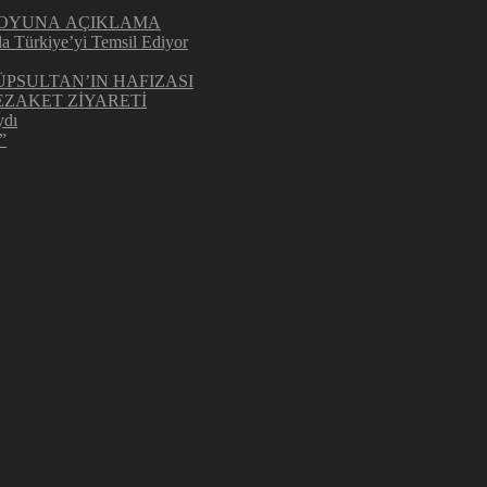
UOYUNA AÇIKLAMA
la Türkiye’yi Temsil Ediyor
ÜPSULTAN’IN HAFIZASI
ZAKET ZİYARETİ
ydı
”