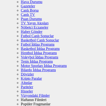
Hava Durumu
Gazeteler
Canlı Borsa
Canlı TV
Puan Durumu
TV Yayın Akışları
Nöbetçi Eczaneler
Haber Gönder
Futbol Canlı Sonuçlar
Basketbol Canlı Sonuçlar
Futbol İddaa Programı
Basketbol İddaa Programı
Hentbol İddaa Programı
Voleybol İddaa Programı
Tenis İddaa Programı
Motor Sporları İddaa Programı
Bilardo İddaa Programı
Dövizler
Kripto Paralar
Altınlar
Pariteler
Hisseler
Vizyondaki Filmler
Haftanın Filmleri
Popüler Fragmanlar