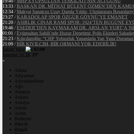
19:40
/
MHP EYÜPSULTAN TEŞKİLATI’NIN ACI GÜNÜ
13:33
/
BAŞKAN DR. MİTHAT BÜLENT ÖZMEN’DEN KAM
12:34
/
Makyaj Sanatçısı Uzay Damla Yıldız, Uluslararası Başarılarıy
23:27
/
KARADOLAP SPOR ÖZGÜR GÖYNÜ’YE EMANET
21:20
/
ASIRLIK ÇINAR RAMİ SPOR: 1924’TEN BUGÜNE EY
19:46
/
ESEDER’DEN KAYMAKAM DR. ARSLAN YURT’A NE
01:01
/
Eyüpsultan Sahili’nde Huzur Denetimi: Polis Ekipleri Sahada
21:23
/
Kılıçdaroğlu: “CHP Yolsuzluk Yapanlarla Yan Yana Duramaz
21:09
/
BİR KIVILCIM, BİR ORMANI YOK EDEBİLİR!
Sabah
Vakti
02:00
İstanbul
AÇIK
29°
Adana
Adıyaman
Afyonkarahisar
Ağrı
Amasya
Ankara
Antalya
Artvin
Aydın
Balıkesir
Bilecik
Bingöl