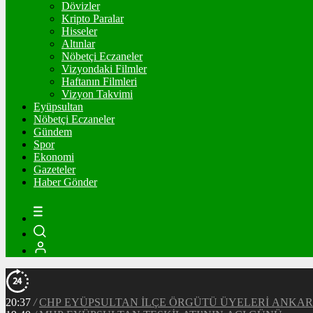
Dövizler
Kripto Paralar
Hisseler
Altınlar
Nöbetçi Eczaneler
Vizyondaki Filmler
Haftanın Filmleri
Vizyon Takvimi
Eyüpsultan
Nöbetçi Eczaneler
Gündem
Spor
Ekonomi
Gazeteler
Haber Gönder
20:37
/
CHP EYÜPSULTAN İLÇE ÖRGÜTÜ ÜYELERİ ANKA