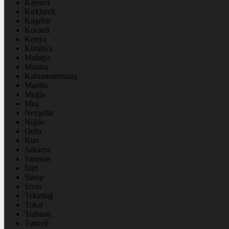
Kayseri
Kırklareli
Kırşehir
Kocaeli
Konya
Kütahya
Malatya
Manisa
Kahramanmaraş
Mardin
Muğla
Muş
Nevşehir
Niğde
Ordu
Rize
Sakarya
Samsun
Siirt
Sinop
Sivas
Tekirdağ
Tokat
Trabzon
Tunceli