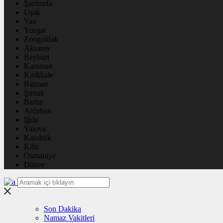
Şanlıurfa
Uşak
Van
Yozgat
Zonguldak
Aksaray
Bayburt
Karaman
Kırıkkale
Batman
Şırnak
Bartın
Ardahan
Iğdır
Yalova
Karabük
Kilis
Osmaniye
Düzce
Son Dakika
Namaz Vakitleri