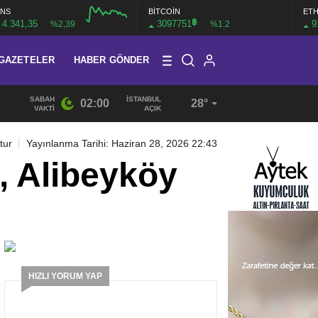
NS
BİTCOİN
ET
฿
4.341,35
3097751
9
%2,39
%1.2
GAZETELER
HABER GÖNDER
SABAH
İSTANBUL
02:00
28°
19:40
/
MHP EYÜPSULTAN TEŞKİLATI’NIN ACI GÜNÜ
VAKTI
AÇIK
tur
Yayınlanma Tarihi: Haziran 28, 2026 22:43
e, Alibeyköy
HIZLI YORUM YAP