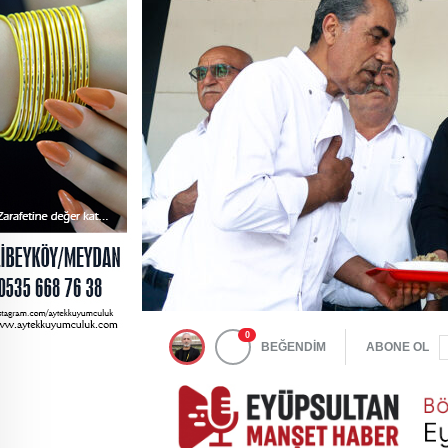
0
BEĞENDİM
ABONE OL