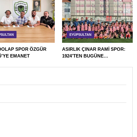
PSULTAN
EYÜPSULTAN
OLAP SPOR ÖZGÜR
ASIRLIK ÇINAR RAMİ SPOR:
’YE EMANET
1924’TEN BUGÜNE
EYÜPSULTAN’IN HAFIZASI