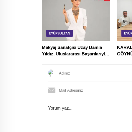
EYÜPSULTAN
EYÜ
Makyaj Sanatçısı Uzay Damla
KARAD
Yıldız, Uluslararası Başarılarıyla
GÖYNÜ
Türkiye’yi Temsil Ediyor