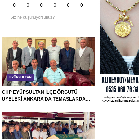
0
0
0
0
0
0
EYÜPSULTAN
CHP EYÜPSULTAN İLÇE ÖRGÜTÜ
ÜYELERİ ANKARA’DA TEMASLARDA
BULUNDU