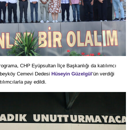
 programa, CHP Eyüpsultan İlçe Başkanlığı da katılımcı
Alibeyköy Cemevi Dedesi
Hüseyin Güzelgül
‘ün verdiği
ılımcılarla pay edildi.