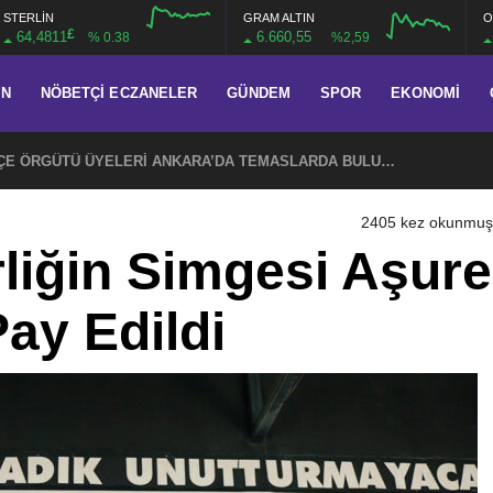
STERLİN
GRAM ALTIN
O
£
64,4811
6.660,55
% 0.38
%2,59
AN
NÖBETÇI ECZANELER
GÜNDEM
SPOR
EKONOMI
CHP EYÜPSULTAN İLÇE ÖRGÜTÜ ÜYELERİ ANKARA’DA TEMASLARDA BULUNDU
2405 kez okunmuş
irliğin Simgesi Aşur
ay Edildi