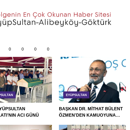
0
0
0
0
PSULTAN
EYÜPSULTAN
YÜPSULTAN
BAŞKAN DR. MİTHAT BÜLENT
ATI’NIN ACI GÜNÜ
ÖZMEN’DEN KAMUOYUNA
AÇIKLAMA