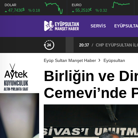
DOLAR
EURO
$
€
47,7436
55,2510
% 0.18
% 0.32
SERVIS
EYÜPSULT
20:37
/
Eyüp Sultan Manşet Haber
Eyüpsultan
Birliğin ve D
Cemevi’nde P