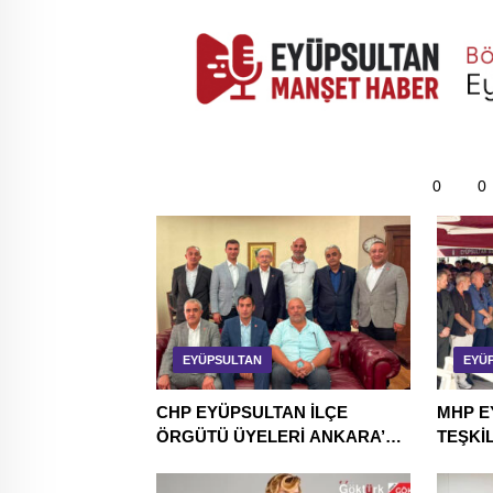
0
0
EYÜPSULTAN
EYÜ
CHP EYÜPSULTAN İLÇE
MHP E
ÖRGÜTÜ ÜYELERİ ANKARA’DA
TEŞKİL
TEMASLARDA BULUNDU