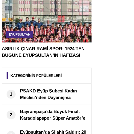
EYÜPSULTAN
ASIRLIK ÇINAR RAMİ SPOR: 1924’TEN
BUGÜNE EYÜPSULTAN’IN HAFIZASI
KATEGORİNİN POPÜLERLERİ
PSAKD Eyüp Şubesi Kadın
1
Meclisi’nden Dayanışma
Etkinliği: Abdallar Pazarı Açıldı
Bayrampaşa’da Büyük Final:
2
Karadolapspor Süper Amatör’e
Döndü
Eyüpsultan’da Silahlı Saldırı: 20