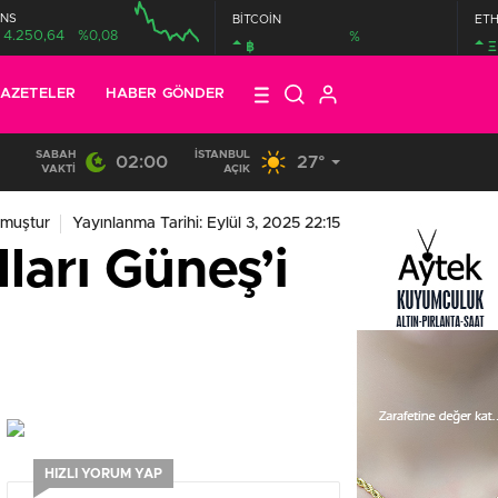
NS
BİTCOİN
ET
4.250,64
%0,08
%
฿
Ξ
AZETELER
HABER GÖNDER
SABAH
İSTANBUL
02:00
27°
19:40
/
MHP EYÜPSULTAN TEŞKİLATI’NIN ACI GÜNÜ
VAKTI
AÇIK
nmuştur
Yayınlanma Tarihi: Eylül 3, 2025 22:15
ları Güneş’i
HIZLI YORUM YAP