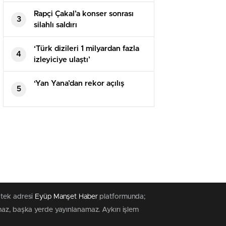
Rapçi Çakal’a konser sonrası
3
silahlı saldırı
‘Türk dizileri 1 milyardan fazla
4
izleyiciye ulaştı’
‘Yan Yana’dan rekor açılış
5
 tek adresi
Eyüp Manşet Haber
platformunda;
maz, başka yerde yayınlanamaz. Aykırı işlem