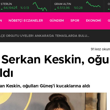
STERLİN
GRAM ALTIN
O
£
64,1942
% 0.13
6.513,96
%0,28
N
NÖBETÇI ECZANELER
GÜNDEM
SPOR
EKONOMI
G
CHP EYÜPSULTAN İLÇE ÖRGÜTÜ ÜYELERİ ANKARA’DA TEMASLARDA BULUNDU
91 kez oku
e Serkan Keskin, oğul
ldı
an Keskin, oğulları Güneş’i kucaklarına aldı