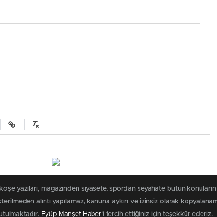
 köşe yazıları, magazinden siyasete, spordan seyahate bütün konuların
erilmeden alıntı yapılamaz, kanuna aykırı ve izinsiz olarak kopyalana
tutulmaktadır.
Eyüp Manşet Haber
'i tercih ettiğiniz için teşekkür ederiz.