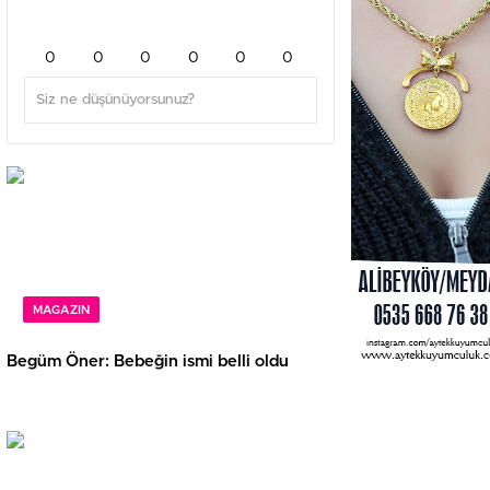
0
0
0
0
0
0
MAGAZIN
Begüm Öner: Bebeğin ismi belli oldu