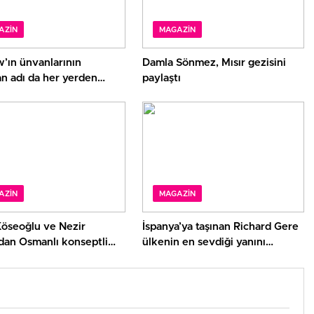
AZIN
MAGAZIN
’ın ünvanlarının
Damla Sönmez, Mısır gezisini
n adı da her yerden
paylaştı
r
AZIN
MAGAZIN
Köseoğlu ve Nezir
İspanya’ya taşınan Richard Gere
’dan Osmanlı konseptli
ülkenin en sevdiği yanını
ları
açıkladı