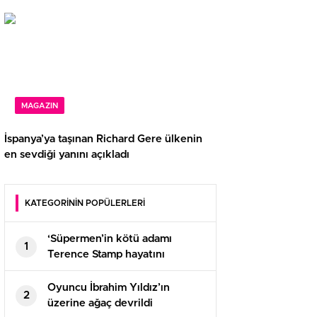
MAGAZIN
İspanya’ya taşınan Richard Gere ülkenin
en sevdiği yanını açıkladı
KATEGORİNİN POPÜLERLERİ
‘Süpermen’in kötü adamı
1
Terence Stamp hayatını
kaybetti
Oyuncu İbrahim Yıldız’ın
2
üzerine ağaç devrildi