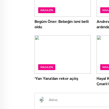
MAGAZIN
MAG
Begüm Öner: Bebeğin ismi belli
Andrew
oldu
ardında
siliniyo
MAGAZIN
MAG
‘Yan Yana’dan rekor açılış
Hayal 
Çınarlı
aşk poz