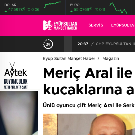
DOLAR
EURO
$
€
47,5973
% 0.06
55,0769
% 0.11
SERVIS
EYÜPSULTA
20:37
/
Eyüp Sultan Manşet Haber
Magazin
Meriç Aral il
kucaklarına a
Ünlü oyuncu çift Meriç Aral ile Serk