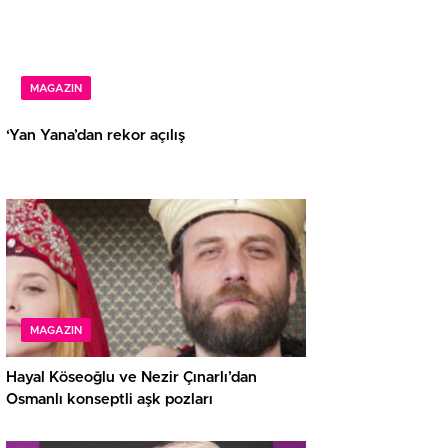
MAGAZIN
‘Yan Yana’dan rekor açılış
MAGAZIN
Hayal Köseoğlu ve Nezir Çınarlı’dan
Osmanlı konseptli aşk pozları