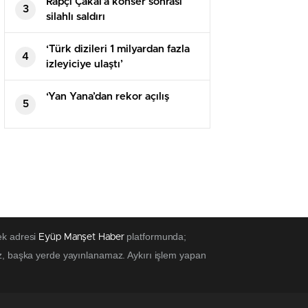
Rapçi Çakal’a konser sonrası
3
silahlı saldırı
‘Türk dizileri 1 milyardan fazla
4
izleyiciye ulaştı’
‘Yan Yana’dan rekor açılış
5
ek adresi
platformunda;
Eyüp Manşet Haber
z, başka yerde yayınlanamaz. Aykırı işlem yapan