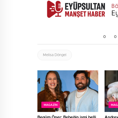
0
0
Melisa Döngel
MAGAZIN
MAG
Begüm Öner: Bebeğin ismi belli
Andrew