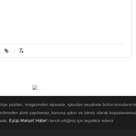
 köşe yazıları, magazinden siyasete, spordan seyahate bütün konuların t
erilmeden alıntı yapılamaz, kanuna aykırı ve izinsiz olarak kopyalanama
tadır.
'i tercih ettiğiniz için teşekkür ederiz.
Eyüp Manşet Haber