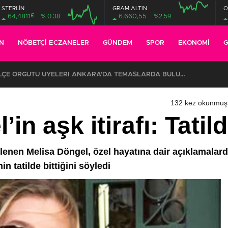
STERLİN
GRAM ALTIN
O
£
64,4811
% 0.38
6.660,55
%2,59
N
NÖBETÇI ECZANELER
GÜNDEM
SPOR
EKONOMI
G
ŞKİLATI’NIN ACI GÜNÜ
132 kez okunmuş
in aşk itirafı: Tatild
nen Melisa Döngel, özel hayatına dair açıklamalarda b
n tatilde bittiğini söyledi