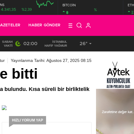
NS
BİTCOİN
ET
4.341,35
%2,39
%
฿
Ξ
AZETELER
HABER GÖNDER
SABAH
İSTANBUL
02:00
26°
13:33
/
BAŞKAN DR. MİTHAT BÜLENT ÖZMEN’DEN KAMUOY
VAKTI
HAFİF YAĞMUR
tur
Yayınlanma Tarihi: Ağustos 27, 2025 08:15
e bitti
ulundu. Kısa süreli bir birliktelik
HIZLI YORUM YAP