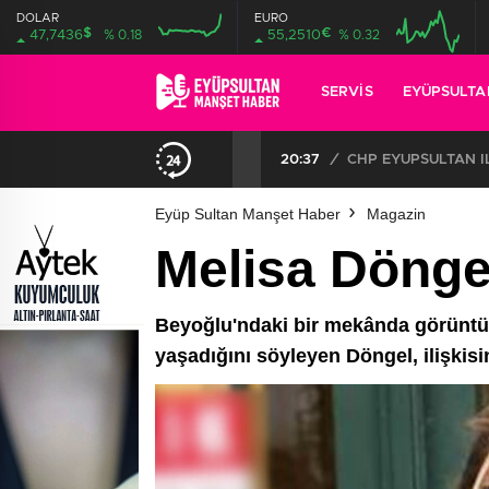
DOLAR
EURO
$
€
47,7436
% 0.18
55,2510
% 0.32
SERVIS
EYÜPSULTA
CHP EYÜPSULTAN İLÇE ÖRGÜTÜ ÜYELERİ ANKARA’DA TEMASLARDA BULUNDU
19:40
/
MHP EYÜPSULTAN TE
Eyüp Sultan Manşet Haber
Magazin
Melisa Döngel’
Beyoğlu'ndaki bir mekânda görüntüle
yaşadığını söyleyen Döngel, ilişkisini