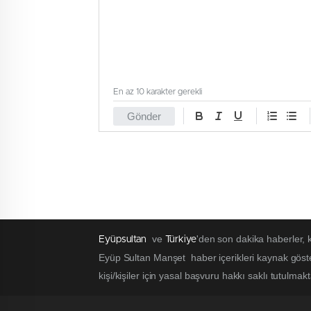
En az 10 karakter gerekli
Gönder
ve
'den son dakika haberler,
Eyüpsultan
Türkiye
Eyüp Sultan Manşet haber içerikleri kaynak göst
kişi/kişiler için yasal başvuru hakkı saklı tutulmak