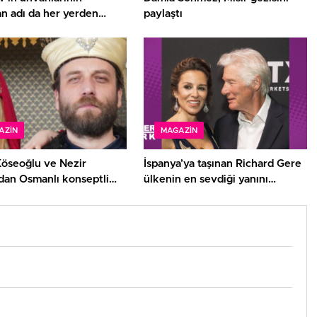
n adı da her yerden
paylaştı
r
AZIN
MAGAZIN
Köseoğlu ve Nezir
İspanya’ya taşınan Richard Gere
’dan Osmanlı konseptli
ülkenin en sevdiği yanını
ları
açıkladı