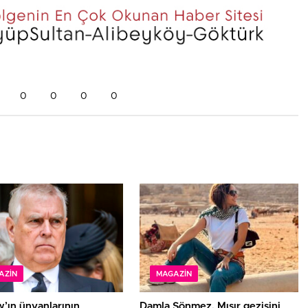
0
0
0
0
AZIN
MAGAZIN
’ın ünvanlarının
Damla Sönmez, Mısır gezisini