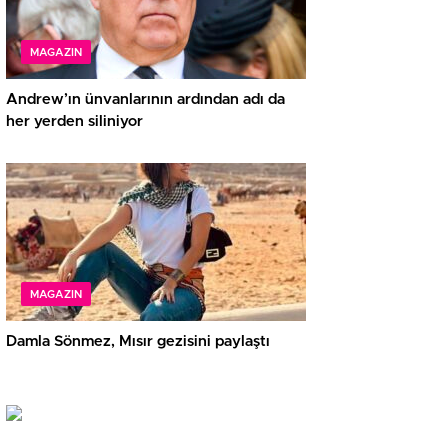
MAGAZIN
Andrew’ın ünvanlarının ardından adı da
her yerden siliniyor
MAGAZIN
Damla Sönmez, Mısır gezisini paylaştı