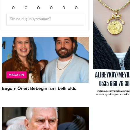
0
0
0
0
0
0
MAGAZIN
Begüm Öner: Bebeğin ismi belli oldu