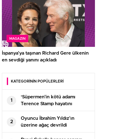
MAGAZIN
İspanya’ya taşınan Richard Gere ülkenin
en sevdiği yanını açıkladı
KATEGORİNİN POPÜLERLERİ
‘Süpermen’in kötü adamı
1
Terence Stamp hayatını
kaybetti
Oyuncu İbrahim Yıldız’ın
2
üzerine ağaç devrildi