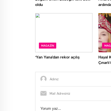
oldu
ardında
siliniyo
MAGAZIN
MAG
‘Yan Yana’dan rekor açılış
Hayal 
Çınarlı
aşk poz