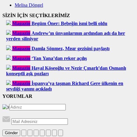
Melisa Döngel
SİZİN İÇİN SEÇTİKLERİMİZ
Magazin
Begüm Öner: Bebeğin ismi belli oldu
Magazin
Andrew’ın ünvanlarının ardından adı da her
yerden siliniyor
Magazin
Damla Sönmez, Mısır gezisini paylaştı
Magazin
‘Yan Yana’dan rekor açılış
Magazin
Hayal Köseoğlu ve Nezir Çınarlı’dan Osmanlı
konseptli aşk pozları
Magazin
İspanya’ya taşınan Richard Gere ülkenin en
sevdiği yanını açıkladı
YORUMLAR
Gönder