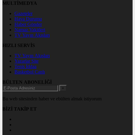
MULTİMEDYA
Gazeteler
Hava Durumu
Haber Gönder
Namaz Vakitleri
TV Yayın Akışları
HIZLI SERVİS
TV Yayın Akışları
Yazarlar Site
Tenis İddaa
Basketbol Canlı
BÜLTEN ABONELİĞİ
+
Bu web sitesinden haber ve ebülten almak istiyorum
BİZİ TAKİP ET