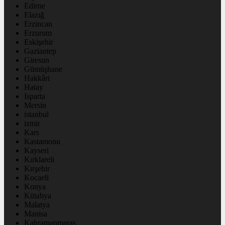
Edirne
Elazığ
Erzincan
Erzurum
Eskişehir
Gaziantep
Giresun
Gümüşhane
Hakkâri
Hatay
Isparta
Mersin
istanbul
izmir
Kars
Kastamonu
Kayseri
Kırklareli
Kırşehir
Kocaeli
Konya
Kütahya
Malatya
Manisa
Kahramanmaraş