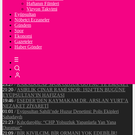
90442
Ξ
%0
Haftanın Filmleri
Vizyon Takvimi
TETHER
Eyüpsultan
Nöbetçi Eczaneler
47.65
$
%0
Gündem
Spor
Ekonomi
Gazeteler
20:37
/
CHP EYÜPSULTAN İLÇE ÖRGÜTÜ ÜYELERİ
Haber Gönder
ANKARA’DA TEMASLARDA BULUNDU
19:40
/
MHP EYÜPSULTAN TEŞKİLATI’NIN ACI GÜNÜ
13:33
/
BAŞKAN DR. MİTHAT BÜLENT ÖZMEN’DEN
KAMUOYUNA AÇIKLAMA
12:34
/
Makyaj Sanatçısı Uzay Damla Yıldız, Uluslararası
Başarılarıyla Türkiye’yi Temsil Ediyor
23:27
/
KARADOLAP SPOR ÖZGÜR GÖYNÜ’YE EMANET
21:20
/
ASIRLIK ÇINAR RAMİ SPOR: 1924’TEN BUGÜNE
EYÜPSULTAN’IN HAFIZASI
19:46
/
ESEDER’DEN KAYMAKAM DR. ARSLAN YURT’A
NEZAKET ZİYARETİ
01:01
/
Eyüpsultan Sahili’nde Huzur Denetimi: Polis Ekipleri
Sahadaydı
21:23
/
Kılıçdaroğlu: “CHP Yolsuzluk Yapanlarla Yan Yana
Duramaz”
21:09
/
BİR KIVILCIM, BİR ORMANI YOK EDEBİLİR!