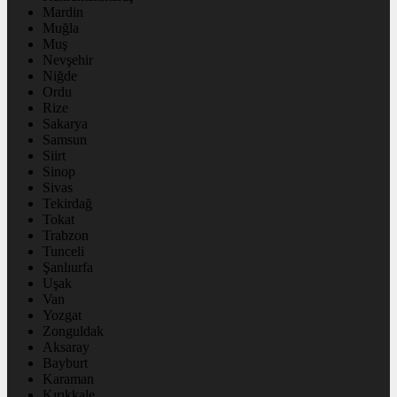
Mardin
Muğla
Muş
Nevşehir
Niğde
Ordu
Rize
Sakarya
Samsun
Siirt
Sinop
Sivas
Tekirdağ
Tokat
Trabzon
Tunceli
Şanlıurfa
Uşak
Van
Yozgat
Zonguldak
Aksaray
Bayburt
Karaman
Kırıkkale