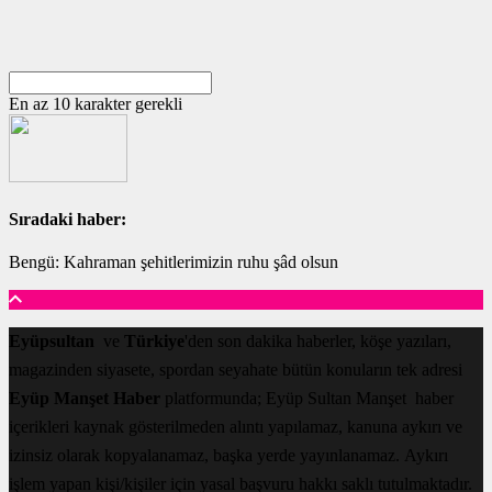
En az 10 karakter gerekli
Sıradaki haber:
Bengü: Kahraman şehitlerimizin ruhu şâd olsun
Eyüpsultan
ve
Türkiye
'den son dakika haberler, köşe yazıları,
magazinden siyasete, spordan seyahate bütün konuların tek adresi
Eyüp Manşet Haber
platformunda; Eyüp Sultan Manşet haber
içerikleri kaynak gösterilmeden alıntı yapılamaz, kanuna aykırı ve
izinsiz olarak kopyalanamaz, başka yerde yayınlanamaz. Aykırı
işlem yapan kişi/kişiler için yasal başvuru hakkı saklı tutulmaktadır.