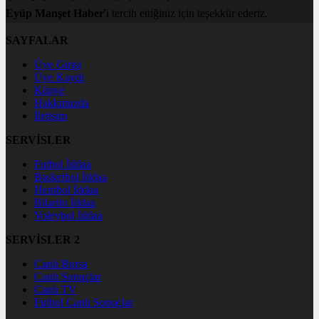
Eyüp Manşet Haber
'i tercih ettiğiniz için teşekkür ederiz.
SAYFALAR
Üye Girişi
Üye Kaydı
Künye
Hakkımızda
İletişim
SERVİSLER
Futbol İddaa
Basketbol İddaa
Hentbol İddaa
Bilardo İddaa
Voleybol İddaa
SERVİSLER 2
Canlı Borsa
Canlı Sonuçlar
Canlı TV
Futbol Canlı Sonuçlar