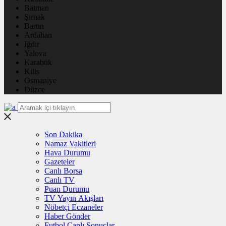
Batman
Şırnak
Bartın
Ardahan
Iğdır
Yalova
Karabük
Kilis
Osmaniye
Düzce
Son Dakika
Namaz Vakitleri
Hava Durumu
Gazeteler
Canlı Borsa
Canlı TV
Puan Durumu
TV Yayın Akışları
Nöbetçi Eczaneler
Haber Gönder
Futbol Canlı Sonuçlar