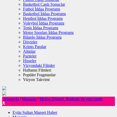
Basketbol Canlı Sonuçlar
Futbol İddaa Programı
Basketbol İddaa Programı
Hentbol İddaa Programı
Voleybol İddaa Programı
Tenis İddaa Programı
Motor Sporları İddaa Programı
Bilardo İddaa Programı
Dövizler
Kripto Paralar
Altınlar
Pariteler
Hisseler
Vizyondaki Filmler
Haftanın Filmleri
Popüler Fragmanlar
Vizyon Takvimi
Anasayfa
/
Magazin
/
Melisa Döngel, Bodrum’da yazı uzattı
Eyüp Sultan Manşet Haber