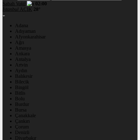
Sabah
Vakti
02:00
İstanbul
AÇIK
28°
Adana
Adıyaman
Afyonkarahisar
Ağrı
Amasya
Ankara
Antalya
Artvin
Aydın
Balıkesir
Bilecik
Bingöl
Bitlis
Bolu
Burdur
Bursa
Çanakkale
Çankırı
Çorum
Denizli
Diyarbakır