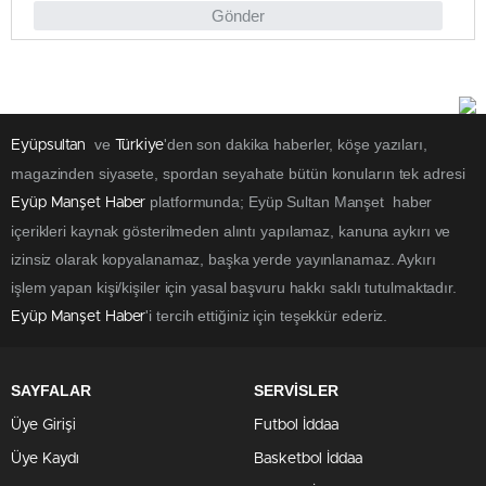
Gönder
ve
'den son dakika haberler, köşe yazıları,
Eyüpsultan
Türkiye
magazinden siyasete, spordan seyahate bütün konuların tek adresi
platformunda; Eyüp Sultan Manşet haber
Eyüp Manşet Haber
içerikleri kaynak gösterilmeden alıntı yapılamaz, kanuna aykırı ve
izinsiz olarak kopyalanamaz, başka yerde yayınlanamaz. Aykırı
işlem yapan kişi/kişiler için yasal başvuru hakkı saklı tutulmaktadır.
'i tercih ettiğiniz için teşekkür ederiz.
Eyüp Manşet Haber
SAYFALAR
SERVİSLER
Üye Girişi
Futbol İddaa
Üye Kaydı
Basketbol İddaa