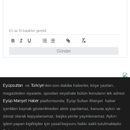
En az 10 karakter gerekli
Gönder
ve
'den son dakika haberler, köşe yazıları,
Eyüpsultan
Türkiye
magazinden siyasete, spordan seyahate bütün konuların tek adresi
platformunda; Eyüp Sultan Manşet haber
Eyüp Manşet Haber
içerikleri kaynak gösterilmeden alıntı yapılamaz, kanuna aykırı ve
izinsiz olarak kopyalanamaz, başka yerde yayınlanamaz. Aykırı
işlem yapan kişi/kişiler için yasal başvuru hakkı saklı tutulmaktadır.