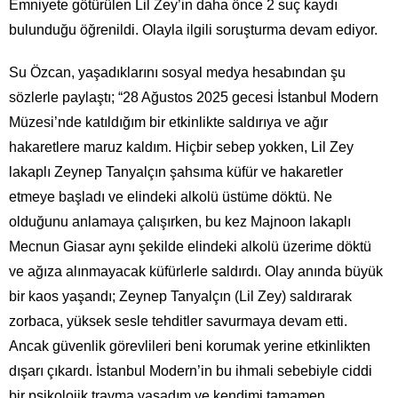
Emniyete götürülen Lil Zey’in daha önce 2 suç kaydı
bulunduğu öğrenildi. Olayla ilgili soruşturma devam ediyor.
Su Özcan, yaşadıklarını sosyal medya hesabından şu
sözlerle paylaştı; “28 Ağustos 2025 gecesi İstanbul Modern
Müzesi’nde katıldığım bir etkinlikte saldırıya ve ağır
hakaretlere maruz kaldım. Hiçbir sebep yokken, Lil Zey
lakaplı Zeynep Tanyalçın şahsıma küfür ve hakaretler
etmeye başladı ve elindeki alkolü üstüme döktü. Ne
olduğunu anlamaya çalışırken, bu kez Majnoon lakaplı
Mecnun Giasar aynı şekilde elindeki alkolü üzerime döktü
ve ağıza alınmayacak küfürlerle saldırdı. Olay anında büyük
bir kaos yaşandı; Zeynep Tanyalçın (Lil Zey) saldırarak
zorbaca, yüksek sesle tehditler savurmaya devam etti.
Ancak güvenlik görevlileri beni korumak yerine etkinlikten
dışarı çıkardı. İstanbul Modern’in bu ihmali sebebiyle ciddi
bir psikolojik travma yaşadım ve kendimi tamamen