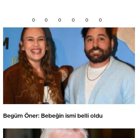
0
0
0
0
0
0
Begüm Öner: Bebeğin ismi belli oldu