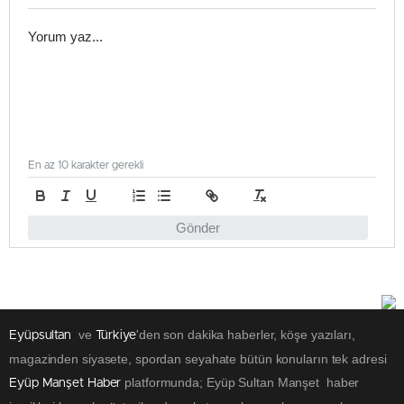
En az 10 karakter gerekli
Gönder
ve
'den son dakika haberler, köşe yazıları,
Eyüpsultan
Türkiye
magazinden siyasete, spordan seyahate bütün konuların tek adresi
platformunda; Eyüp Sultan Manşet haber
Eyüp Manşet Haber