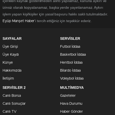
içerikleri kaynak gösterilmeden alıntı yapılamaz, kanuna aykırı ve
izinsiz olarak kopyalanamaz, başka yerde yayınlanamaz. Aykırı
işlem yapan kişi/kişiler için yasal başvuru hakkı saklı tutulmaktadır.
'i tercih ettiğiniz için teşekkür ederiz.
Eyüp Manşet Haber
SAYFALAR
SERVİSLER
Üye Girişi
Futbol İddaa
Üye Kaydı
Basketbol İddaa
Künye
Hentbol İddaa
Hakkımızda
Bilardo İddaa
İletişim
Voleybol İddaa
SERVİSLER 2
MULTİMEDYA
Canlı Borsa
Gazeteler
Canlı Sonuçlar
Hava Durumu
Canlı TV
Haber Gönder