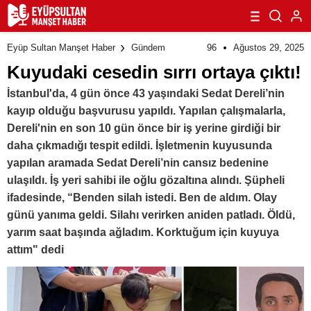
96
Ağustos 29, 2025
Eyüp Sultan Manşet Haber
Gündem
Kuyudaki cesedin sırrı ortaya çıktı!
İstanbul'da, 4 gün önce 43 yaşındaki Sedat Dereli’nin
kayıp olduğu başvurusu yapıldı. Yapılan çalışmalarla,
Dereli'nin en son 10 gün önce bir iş yerine girdiği bir
daha çıkmadığı tespit edildi. İşletmenin kuyusunda
yapılan aramada Sedat Dereli’nin cansız bedenine
ulaşıldı. İş yeri sahibi ile oğlu gözaltına alındı. Şüpheli
ifadesinde, “Benden silah istedi. Ben de aldım. Olay
günü yanıma geldi. Silahı verirken aniden patladı. Öldü,
yarım saat başında ağladım. Korktuğum için kuyuya
attım" dedi