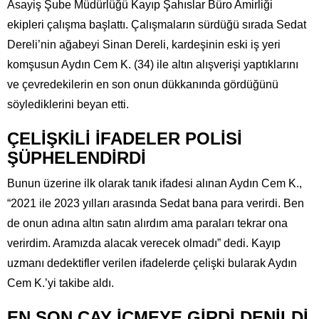
Asayiş Şube Müdürlüğü Kayıp Şahıslar Büro Amirliği
ekipleri çalışma başlattı. Çalışmaların sürdüğü sırada Sedat
Dereli’nin ağabeyi Sinan Dereli, kardeşinin eski iş yeri
komşusun Aydın Cem K. (34) ile altın alışverişi yaptıklarını
ve çevredekilerin en son onun dükkanında gördüğünü
söylediklerini beyan etti.
ÇELİŞKİLİ İFADELER POLİSİ
ŞÜPHELENDİRDİ
Bunun üzerine ilk olarak tanık ifadesi alınan Aydın Cem K.,
“2021 ile 2023 yılları arasında Sedat bana para verirdi. Ben
de onun adına altın satın alırdım ama paraları tekrar ona
verirdim. Aramızda alacak verecek olmadı” dedi. Kayıp
uzmanı dedektifler verilen ifadelerde çelişki bularak Aydın
Cem K.’yi takibe aldı.
EN SON ÇAY İÇMEYE GİRDİ DENİLDİ