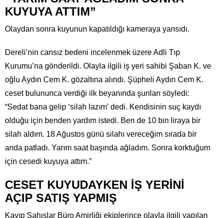
KUYUYA ATTIM”
Olaydan sonra kuyunun kapatıldığı kameraya yansıdı.
Dereli’nin cansız bedeni incelenmek üzere Adli Tıp
Kurumu’na gönderildi. Olayla ilgili iş yeri sahibi Şaban K. ve
oğlu Aydın Cem K. gözaltına alındı. Şüpheli Aydın Cem K.
ceset bulununca verdiği ilk beyanında şunları söyledi:
“Sedat bana gelip ‘silah lazım’ dedi. Kendisinin suç kaydı
olduğu için benden yardım istedi. Ben de 10 bin liraya bir
silah aldım. 18 Ağustos günü silahı vereceğim sırada bir
anda patladı. Yarım saat başında ağladım. Sonra korktuğum
için cesedi kuyuya attım.”
CESET KUYUDAYKEN İŞ YERİNİ
AÇIP SATIŞ YAPMIŞ
Kayıp Şahıslar Büro Amirliği ekiplerince olayla ilgili yapılan