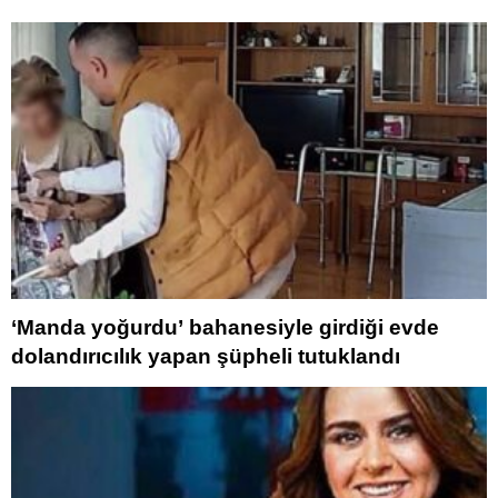
‘Manda yoğurdu’ bahanesiyle girdiği evde
dolandırıcılık yapan şüpheli tutuklandı