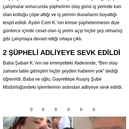
çalışmalar sonucunda şüphelinin olay günü iş yerinde kan
olan koltuğu çöpe attığı ve iş yerinin duvarlarını boyattığı
tespit edildi. Aydın Cem K.’nin kimse şüphelenmesin diye
günlerce içinde ceset olan iş yerini açıp hiçbir şey olmamış
gibi çalışmaya devam ettiği ortaya çıktı.
2 ŞÜPHELİ ADLİYEYE SEVK EDİLDİ
Baba Şaban K.’nin ise emniyetteki ifadesinde, “Ben olay
zamanı tatile gitmiştim hiçbir şeyden haberim yok” dediği
öğrenildi. Baba ve oğlu, Gayrettepe Asayiş Şube
Müdürlüğündeki işlemlerinin ardından adliyeye sevk edildi.
0
0
0
0
0
0