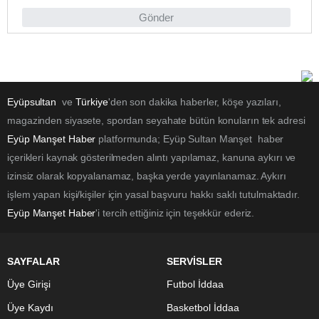
Gönder
Eyüpsultan
ve
Türkiye
'den son dakika haberler, köşe yazıları,
magazinden siyasete, spordan seyahate bütün konuların tek adresi
Eyüp Manşet Haber
platformunda; Eyüp Sultan Manşet haber
içerikleri kaynak gösterilmeden alıntı yapılamaz, kanuna aykırı ve
izinsiz olarak kopyalanamaz, başka yerde yayınlanamaz. Aykırı
işlem yapan kişi/kişiler için yasal başvuru hakkı saklı tutulmaktadır.
Eyüp Manşet Haber
'i tercih ettiğiniz için teşekkür ederiz.
SAYFALAR
SERVİSLER
Üye Girişi
Futbol İddaa
Üye Kaydı
Basketbol İddaa