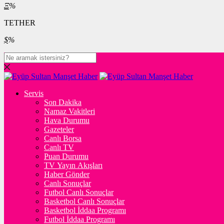
Ξ
%
TETHER
$
%
Servis
Son Dakika
Namaz Vakitleri
Hava Durumu
Gazeteler
Canlı Borsa
Canlı TV
Puan Durumu
TV Yayın Akışları
Haber Gönder
Canlı Sonuçlar
Futbol Canlı Sonuçlar
Basketbol Canlı Sonuçlar
Basketbol İddaa Programı
Futbol İddaa Programı