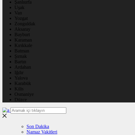
Şanlıurfa
Uşak
Van
Yozgat
Zonguldak
Aksaray
Bayburt
Karaman
Kırıkkale
Batman
Şırnak
Bartın
Ardahan
Iğdır
Yalova
Karabük
Kilis
Osmaniye
Düzce
Son Dakika
Namaz Vakitleri