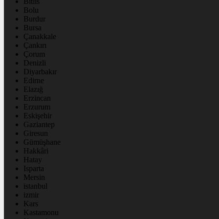
Bitlis
Bolu
Burdur
Bursa
Çanakkale
Çankırı
Çorum
Denizli
Diyarbakır
Edirne
Elazığ
Erzincan
Erzurum
Eskişehir
Gaziantep
Giresun
Gümüşhane
Hakkâri
Hatay
Isparta
Mersin
istanbul
izmir
Kars
Kastamonu