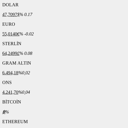
DOLAR
47,7097
$
% 0.17
EURO
55,0140
€
% -0.02
STERLİN
64,2499
£
% 0.08
GRAM ALTIN
6.494,18
%0,02
ONS
4.241,70
%0,04
BİTCOİN
฿
%
ETHEREUM