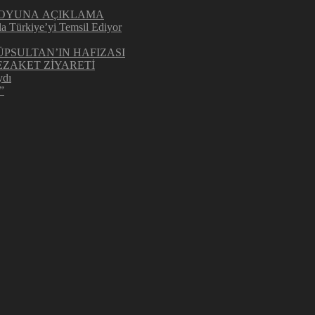
UOYUNA AÇIKLAMA
la Türkiye’yi Temsil Ediyor
ÜPSULTAN’IN HAFIZASI
ZAKET ZİYARETİ
ydı
”