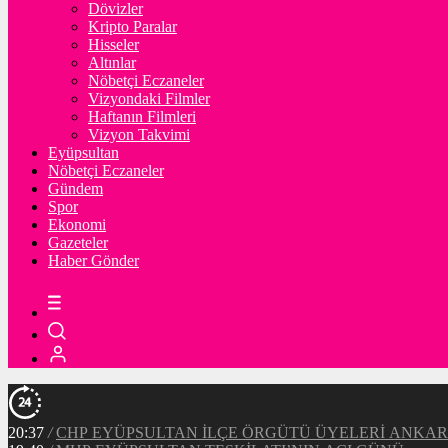
Dövizler
Kripto Paralar
Hisseler
Altınlar
Nöbetçi Eczaneler
Vizyondaki Filmler
Haftanın Filmleri
Vizyon Takvimi
Eyüpsultan
Nöbetçi Eczaneler
Gündem
Spor
Ekonomi
Gazeteler
Haber Gönder
20:37
/
CHP EYÜPSULTAN İLÇE ÖRGÜTÜ ÜYELERİ ANKA