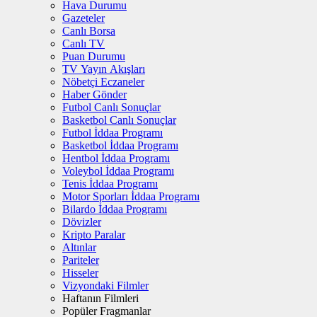
Hava Durumu
Gazeteler
Canlı Borsa
Canlı TV
Puan Durumu
TV Yayın Akışları
Nöbetçi Eczaneler
Haber Gönder
Futbol Canlı Sonuçlar
Basketbol Canlı Sonuçlar
Futbol İddaa Programı
Basketbol İddaa Programı
Hentbol İddaa Programı
Voleybol İddaa Programı
Tenis İddaa Programı
Motor Sporları İddaa Programı
Bilardo İddaa Programı
Dövizler
Kripto Paralar
Altınlar
Pariteler
Hisseler
Vizyondaki Filmler
Haftanın Filmleri
Popüler Fragmanlar