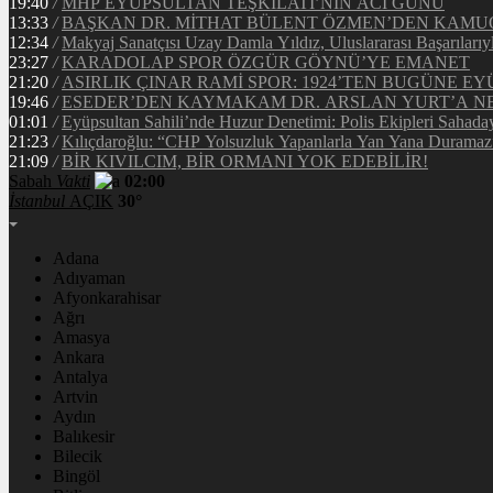
19:40
/
MHP EYÜPSULTAN TEŞKİLATI’NIN ACI GÜNÜ
13:33
/
BAŞKAN DR. MİTHAT BÜLENT ÖZMEN’DEN KAM
12:34
/
Makyaj Sanatçısı Uzay Damla Yıldız, Uluslararası Başarılarıy
23:27
/
KARADOLAP SPOR ÖZGÜR GÖYNÜ’YE EMANET
21:20
/
ASIRLIK ÇINAR RAMİ SPOR: 1924’TEN BUGÜNE EY
19:46
/
ESEDER’DEN KAYMAKAM DR. ARSLAN YURT’A NE
01:01
/
Eyüpsultan Sahili’nde Huzur Denetimi: Polis Ekipleri Sahada
21:23
/
Kılıçdaroğlu: “CHP Yolsuzluk Yapanlarla Yan Yana Duramaz
21:09
/
BİR KIVILCIM, BİR ORMANI YOK EDEBİLİR!
Sabah
Vakti
02:00
İstanbul
AÇIK
30°
Adana
Adıyaman
Afyonkarahisar
Ağrı
Amasya
Ankara
Antalya
Artvin
Aydın
Balıkesir
Bilecik
Bingöl