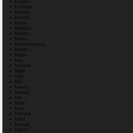
Kayseri
Kırklareli
Kırşehir
Kocaeli
Konya
Kütahya
Malatya
Manisa
Kahramanmaraş
Mardin
Muğla
Muş
Nevşehir
Niğde
Ordu
Rize
Sakarya
Samsun
Siirt
Sinop
Sivas
Tekirdağ
Tokat
Trabzon
Tunceli