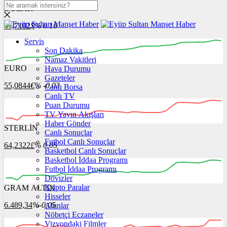
DOLAR
47,7102
$
% 0.16
Servis
Son Dakika
Namaz Vakitleri
EURO
Hava Durumu
Gazeteler
55,0844
€
% -0.03
Canlı Borsa
Canlı TV
Puan Durumu
TV Yayın Akışları
Haber Gönder
STERLİN
Canlı Sonuçlar
Futbol Canlı Sonuçlar
64,2322
£
% 0.05
Basketbol Canlı Sonuçlar
Basketbol İddaa Programı
Futbol İddaa Programı
Dövizler
Kripto Paralar
GRAM ALTIN
Hisseler
6.489,34
%-0,05
Altınlar
Nöbetçi Eczaneler
Vizyondaki Filmler