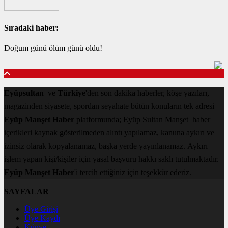
Sıradaki haber:
Doğum günü ölüm günü oldu!
Eyüpsultan
ve
Türkiye
'den son dakika haberler, köşe yazıları,
magazinden siyasete, spordan seyahate bütün konuların tek adresi
Eyüp Manşet Haber
platformunda; Eyüp Sultan Manşet haber
içerikleri kaynak gösterilmeden alıntı yapılamaz, kanuna aykırı ve
izinsiz olarak kopyalanamaz, başka yerde yayınlanamaz. Aykırı
işlem yapan kişi/kişiler için yasal başvuru hakkı saklı tutulmaktadır.
Eyüp Manşet Haber
'i tercih ettiğiniz için teşekkür ederiz.
SAYFALAR
Üye Girişi
Üye Kaydı
Künye