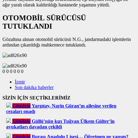
ağır yaralı olarak kaldırıldığı hastanede yaşamını yitirdi.
OTOMOBİL SÜRÜCÜSÜ
TUTUKLANDI
Gözaltına alınan otomobil sürücüsü N.G., jandarmadaki işlemlerin
ardından çıkarıldığı mahkemece tutuklandı.
0
0
0
0
0
0
İzmir
Son dakika haberler
SİZİN İÇİN SEÇTİKLERİMİZ
Gündem
Yargıtay, Narin Güran’ın ailesine verilen
cezaları onadı
Gündem
Güllü’nün kızı Tuğyan Ülkem Gülter’in
avukatları davadan çekildi
Gündem
Burası Anadolu Lisesi… Öğretmen ne yapsın?