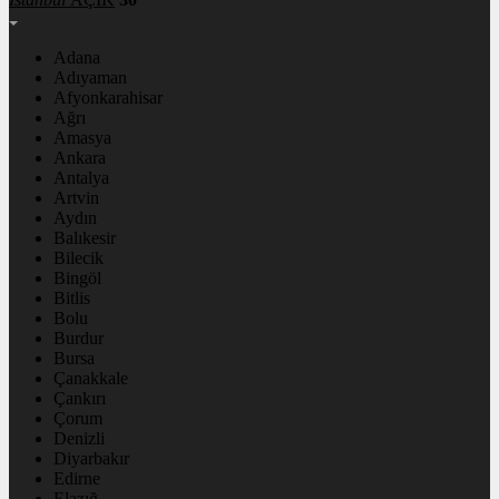
Adana
Adıyaman
Afyonkarahisar
Ağrı
Amasya
Ankara
Antalya
Artvin
Aydın
Balıkesir
Bilecik
Bingöl
Bitlis
Bolu
Burdur
Bursa
Çanakkale
Çankırı
Çorum
Denizli
Diyarbakır
Edirne
Elazığ