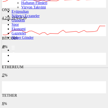
Haftanın Filmleri
Vizyon Takvimi
ONS
Eyüpsultan
Nöbetçi Eczaneler
4.231,31
%-0,20
Gündem
Spor
Ekonomi
Gazeteler
Haber Gönder
BİTCOİN
฿
%
ETHEREUM
Ξ
%
TETHER
$
%