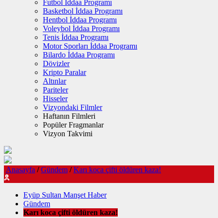
Futbol İddaa Programı
Basketbol İddaa Programı
Hentbol İddaa Programı
Voleybol İddaa Programı
Tenis İddaa Programı
Motor Sporları İddaa Programı
Bilardo İddaa Programı
Dövizler
Kripto Paralar
Altınlar
Pariteler
Hisseler
Vizyondaki Filmler
Haftanın Filmleri
Popüler Fragmanlar
Vizyon Takvimi
Anasayfa
/
Gündem
/
Karı koca çifti öldüren kaza!
Eyüp Sultan Manşet Haber
Gündem
Karı koca çifti öldüren kaza!