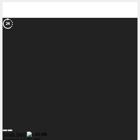
Sabah
Vakti
02:00
İstanbul
AÇIK
30°