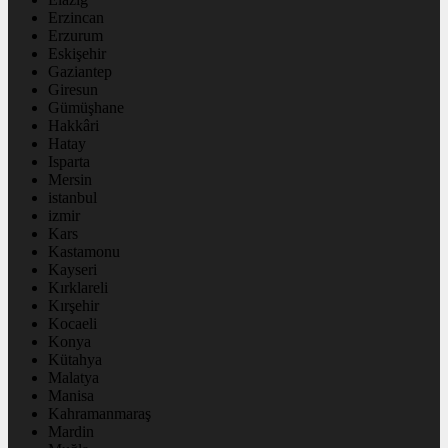
Erzincan
Erzurum
Eskişehir
Gaziantep
Giresun
Gümüşhane
Hakkâri
Hatay
Isparta
Mersin
istanbul
izmir
Kars
Kastamonu
Kayseri
Kırklareli
Kırşehir
Kocaeli
Konya
Kütahya
Malatya
Manisa
Kahramanmaraş
Mardin