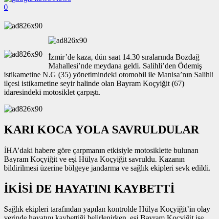
0
İzmir’de kaza, dün saat 14.30 sıralarında Bozdağ
Mahallesi’nde meydana geldi. Salihli’den Ödemiş
istikametine N.G (35) yönetimindeki otomobil ile Manisa’nın Salihli
ilçesi istikametine seyir halinde olan Bayram Koçyiğit (67)
idaresindeki motosiklet çarpıştı.
KARI KOCA YOLA SAVRULDULAR
İHA’daki habere göre çarpmanın etkisiyle motosiklette bulunan
Bayram Koçyiğit ve eşi Hülya Koçyiğit savruldu. Kazanın
bildirilmesi üzerine bölgeye jandarma ve sağlık ekipleri sevk edildi.
İKİSİ DE HAYATINI KAYBETTİ
Sağlık ekipleri tarafından yapılan kontrolde Hülya Koçyiğit’in olay
yerinde hayatını kaybettiği belirlenirken, eşi Bayram Koçyiğit ise