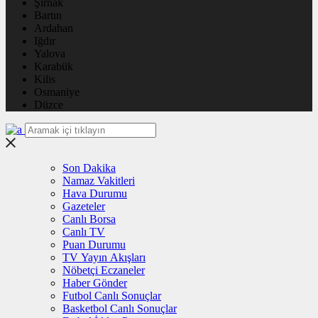
Şırnak
Bartın
Ardahan
Iğdır
Yalova
Karabük
Kilis
Osmaniye
Düzce
Son Dakika
Namaz Vakitleri
Hava Durumu
Gazeteler
Canlı Borsa
Canlı TV
Puan Durumu
TV Yayın Akışları
Nöbetçi Eczaneler
Haber Gönder
Futbol Canlı Sonuçlar
Basketbol Canlı Sonuçlar