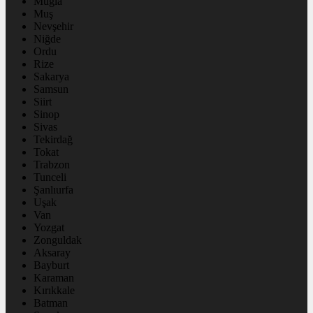
Muğla
Muş
Nevşehir
Niğde
Ordu
Rize
Sakarya
Samsun
Siirt
Sinop
Sivas
Tekirdağ
Tokat
Trabzon
Tunceli
Şanlıurfa
Uşak
Van
Yozgat
Zonguldak
Aksaray
Bayburt
Karaman
Kırıkkale
Batman