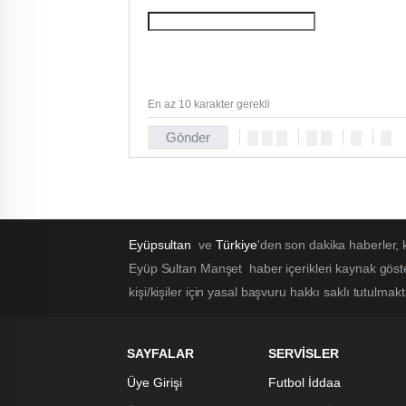
En az 10 karakter gerekli
Gönder
Eyüpsultan
ve
Türkiye
'den son dakika haberler,
Eyüp Sultan Manşet haber içerikleri kaynak göst
kişi/kişiler için yasal başvuru hakkı saklı tutulmak
SAYFALAR
SERVİSLER
Üye Girişi
Futbol İddaa