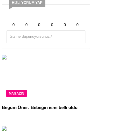
HIZLI YORUM YAP
0
0
0
0
0
0
MAGAZIN
Begüm Öner: Bebeğin ismi belli oldu