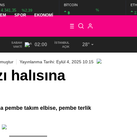
NS
BİTCOİN
ET
4.341,35
%
%2,39
฿
Ξ
DEM
SPOR
EKONOMI
SABAH
İSTANBUL
02:00
28°
VAKTI
AÇIK
nmuştur
Yayınlanma Tarihi: Eylül 4, 2025 10:15
 halısına
da pembe takım elbise, pembe terlik