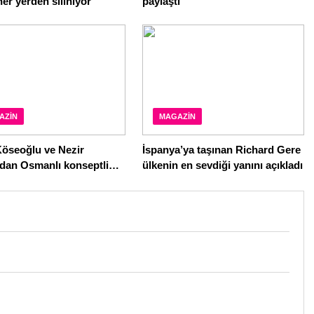
her yerden siliniyor
paylaştı
AZIN
MAGAZIN
Köseoğlu ve Nezir
İspanya’ya taşınan Richard Gere
’dan Osmanlı konseptli
ülkenin en sevdiği yanını açıkladı
ları