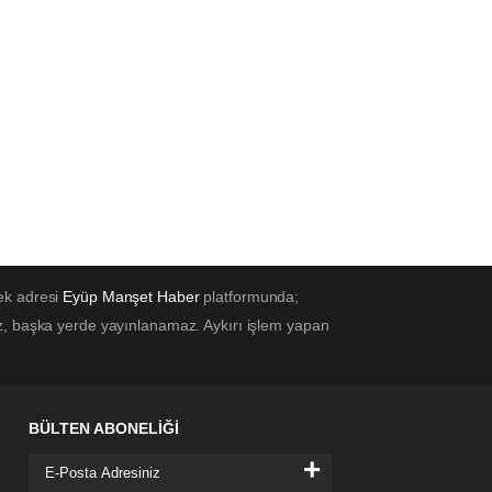
ek adresi
Eyüp Manşet Haber
platformunda;
z, başka yerde yayınlanamaz. Aykırı işlem yapan
BÜLTEN ABONELİĞİ
+