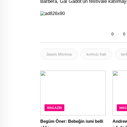
Barbera, Gal Gadot’un festivale katılmay
0
0
Jason Momoa
kırmızı halı
terl
MAGAZIN
MAG
Begüm Öner: Bebeğin ismi belli
Andrew