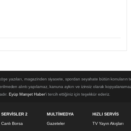
 köşe yazıları, magazinden siyasete, spordan seyahate bütün konuların t
erilmeden alıntı yapılamaz, kanuna aykırı ve izinsiz olarak kopyalanama
tadır.
Eyüp Manşet Haber
'i tercih ettiğiniz için teşekkür ederiz.
SERVİSLER 2
MULTİMEDYA
HIZLI SERVİS
Canlı Borsa
Gazeteler
TV Yayın Akışları