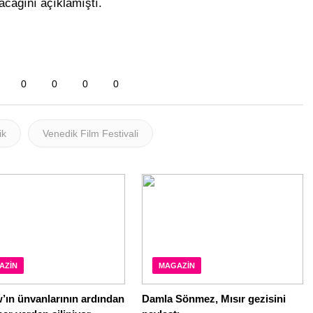
acağını açıklamıştı.
0
0
0
0
ik
Venedik Film Festivali
AZIN
MAGAZIN
’ın ünvanlarının ardından
Damla Sönmez, Mısır gezisini