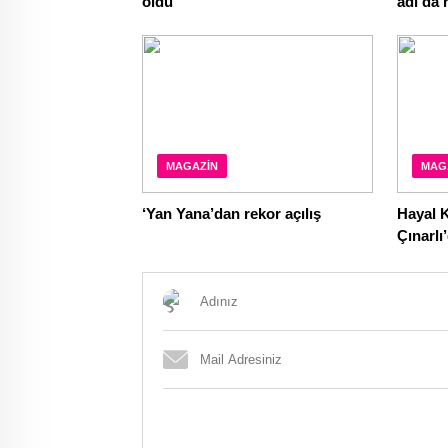
oldu
adı da 
MAGAZIN
MAG
‘Yan Yana’dan rekor açılış
Hayal 
Çınarlı
aşk poz