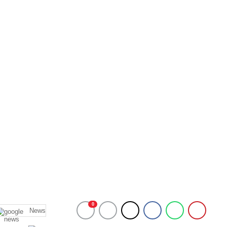
0
News