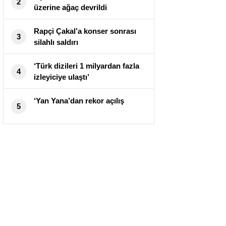
2
üzerine ağaç devrildi
Rapçi Çakal’a konser sonrası
3
silahlı saldırı
‘Türk dizileri 1 milyardan fazla
4
izleyiciye ulaştı’
‘Yan Yana’dan rekor açılış
5