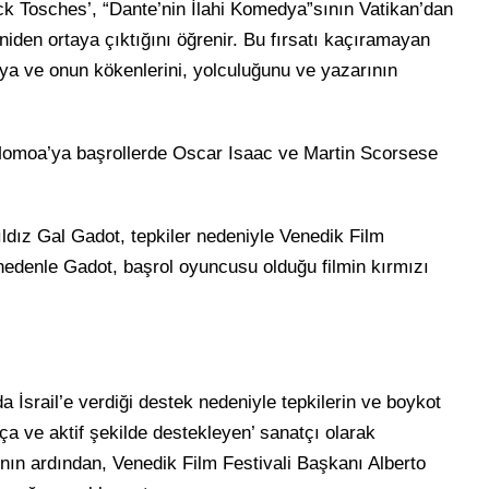
ick Tosches’, “Dante’nin İlahi Komedya”sının Vatikan’dan
iden ortaya çıktığını öğrenir. Bu fırsatı kaçıramayan
maya ve onun kökenlerini, yolculuğunu ve yazarının
 Momoa’ya başrollerde Oscar Isaac ve Martin Scorsese
yıldız Gal Gadot, tepkiler nedeniyle Venedik Film
 nedenle Gadot, başrol oyuncusu olduğu filmin kırmızı
a İsrail’e verdiği destek nedeniyle tepkilerin ve boykot
ça ve aktif şekilde destekleyen’ sanatçı olarak
rının ardından, Venedik Film Festivali Başkanı Alberto