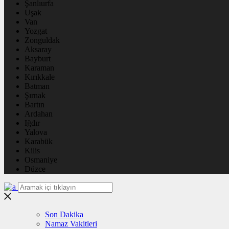
Şanlıurfa
Uşak
Van
Yozgat
Zonguldak
Aksaray
Bayburt
Karaman
Kırıkkale
Batman
Şırnak
Bartın
Ardahan
Iğdır
Yalova
Karabük
Kilis
Osmaniye
Düzce
Son Dakika
Namaz Vakitleri