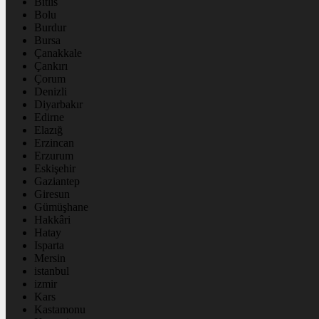
Bitlis
Bolu
Burdur
Bursa
Çanakkale
Çankırı
Çorum
Denizli
Diyarbakır
Edirne
Elazığ
Erzincan
Erzurum
Eskişehir
Gaziantep
Giresun
Gümüşhane
Hakkâri
Hatay
Isparta
Mersin
istanbul
izmir
Kars
Kastamonu