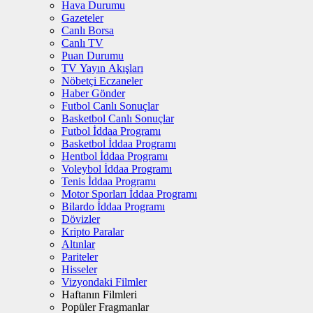
Hava Durumu
Gazeteler
Canlı Borsa
Canlı TV
Puan Durumu
TV Yayın Akışları
Nöbetçi Eczaneler
Haber Gönder
Futbol Canlı Sonuçlar
Basketbol Canlı Sonuçlar
Futbol İddaa Programı
Basketbol İddaa Programı
Hentbol İddaa Programı
Voleybol İddaa Programı
Tenis İddaa Programı
Motor Sporları İddaa Programı
Bilardo İddaa Programı
Dövizler
Kripto Paralar
Altınlar
Pariteler
Hisseler
Vizyondaki Filmler
Haftanın Filmleri
Popüler Fragmanlar