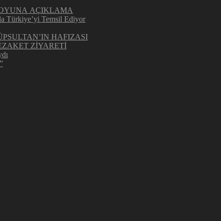
UOYUNA AÇIKLAMA
la Türkiye’yi Temsil Ediyor
ÜPSULTAN’IN HAFIZASI
ZAKET ZİYARETİ
ydı
”