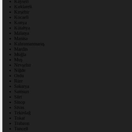
Kayseri
Kırklareli
Kırşehir
Kocaeli
Konya
Kütahya
Malatya
Manisa
Kahramanmaraş
Mardin
Muğla
Muş
Nevşehir
Niğde
Ordu
Rize
Sakarya
Samsun
Siirt
Sinop
Sivas
Tekirdağ
Tokat
Trabzon
Tunceli