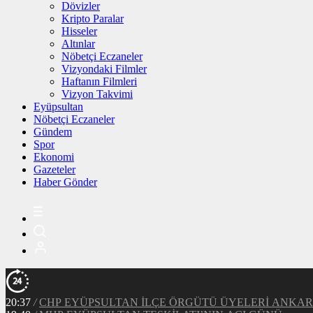
Dövizler
Kripto Paralar
Hisseler
Altınlar
Nöbetçi Eczaneler
Vizyondaki Filmler
Haftanın Filmleri
Vizyon Takvimi
Eyüpsultan
Nöbetçi Eczaneler
Gündem
Spor
Ekonomi
Gazeteler
Haber Gönder
20:37
/
CHP EYÜPSULTAN İLÇE ÖRGÜTÜ ÜYELERİ ANKA