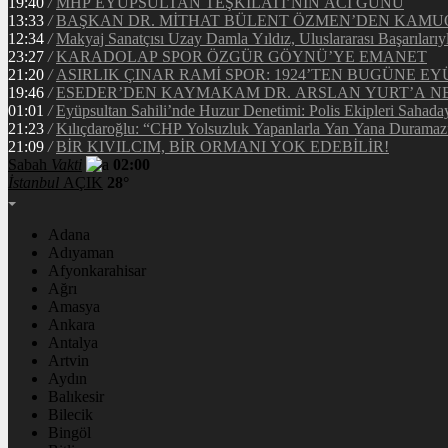
19:40
/
MHP EYÜPSULTAN TEŞKİLATI’NIN ACI GÜNÜ
13:33
/
BAŞKAN DR. MİTHAT BÜLENT ÖZMEN’DEN KAM
12:34
/
Makyaj Sanatçısı Uzay Damla Yıldız, Uluslararası Başarılarıy
23:27
/
KARADOLAP SPOR ÖZGÜR GÖYNÜ’YE EMANET
21:20
/
ASIRLIK ÇINAR RAMİ SPOR: 1924’TEN BUGÜNE EY
19:46
/
ESEDER’DEN KAYMAKAM DR. ARSLAN YURT’A NE
01:01
/
Eyüpsultan Sahili’nde Huzur Denetimi: Polis Ekipleri Sahada
21:23
/
Kılıçdaroğlu: “CHP Yolsuzluk Yapanlarla Yan Yana Duramaz
21:09
/
BİR KIVILCIM, BİR ORMANI YOK EDEBİLİR!
Sabah
Vakti
02:00
İstanbul
AÇIK
28°
Adana
Adıyaman
Afyonkarahisar
Ağrı
Amasya
Ankara
Antalya
Artvin
Aydın
Balıkesir
Bilecik
Bingöl