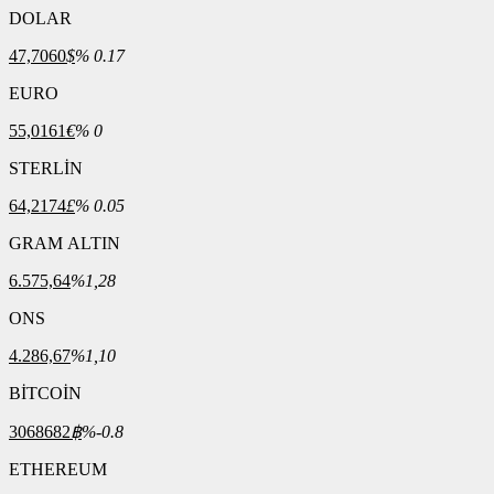
DOLAR
47,7060
$
% 0.17
EURO
55,0161
€
% 0
STERLİN
64,2174
£
% 0.05
GRAM ALTIN
6.575,64
%1,28
ONS
4.286,67
%1,10
BİTCOİN
3068682
฿
%-0.8
ETHEREUM