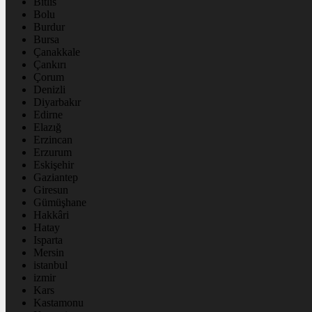
Bitlis
Bolu
Burdur
Bursa
Çanakkale
Çankırı
Çorum
Denizli
Diyarbakır
Edirne
Elazığ
Erzincan
Erzurum
Eskişehir
Gaziantep
Giresun
Gümüşhane
Hakkâri
Hatay
Isparta
Mersin
istanbul
izmir
Kars
Kastamonu