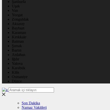
Şanlıurfa
Uşak
Van
Yozgat
Zonguldak
Aksaray
Bayburt
Karaman
Kırıkkale
Batman
Şırnak
Bartın
Ardahan
Iğdır
Yalova
Karabük
Kilis
Osmaniye
Düzce
Son Dakika
Namaz Vakitleri