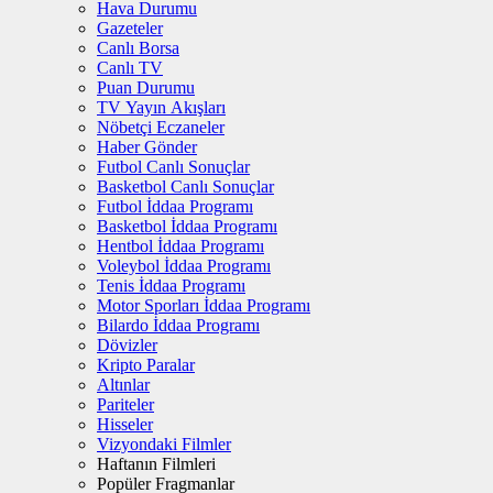
Hava Durumu
Gazeteler
Canlı Borsa
Canlı TV
Puan Durumu
TV Yayın Akışları
Nöbetçi Eczaneler
Haber Gönder
Futbol Canlı Sonuçlar
Basketbol Canlı Sonuçlar
Futbol İddaa Programı
Basketbol İddaa Programı
Hentbol İddaa Programı
Voleybol İddaa Programı
Tenis İddaa Programı
Motor Sporları İddaa Programı
Bilardo İddaa Programı
Dövizler
Kripto Paralar
Altınlar
Pariteler
Hisseler
Vizyondaki Filmler
Haftanın Filmleri
Popüler Fragmanlar