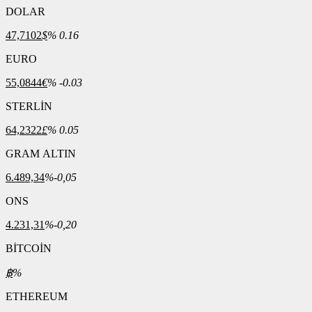
DOLAR
47,7102
$
% 0.16
EURO
55,0844
€
% -0.03
STERLİN
64,2322
£
% 0.05
GRAM ALTIN
6.489,34
%-0,05
ONS
4.231,31
%-0,20
BİTCOİN
฿
%
ETHEREUM