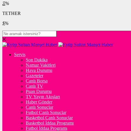
Ξ
%
TETHER
$
%
Servis
Son Dakika
Namaz Vakitleri
Hava Durumu
Gazeteler
Canlı Borsa
Canlı TV
Puan Durumu
TV Yayın Akışları
Haber Gönder
Canlı Sonuçlar
Futbol Canlı Sonuçlar
Basketbol Canlı Sonuçlar
Basketbol İddaa Programı
Futbol İddaa Programı