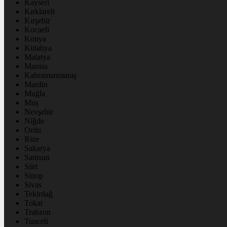
Kayseri
Kırklareli
Kırşehir
Kocaeli
Konya
Kütahya
Malatya
Manisa
Kahramanmaraş
Mardin
Muğla
Muş
Nevşehir
Niğde
Ordu
Rize
Sakarya
Samsun
Siirt
Sinop
Sivas
Tekirdağ
Tokat
Trabzon
Tunceli