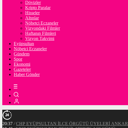
Dövizler
Kripto Paralar
Hisseler
Altınlar
Nöbetçi Eczaneler
Vizyondaki Filmler
Haftanın Filmleri
Vizyon Takvimi
Eyüpsultan
Nöbetçi Eczaneler
Gündem
Spor
Ekonomi
Gazeteler
Haber Gönder
20:37
/
CHP EYÜPSULTAN İLÇE ÖRGÜTÜ ÜYELERİ ANKA