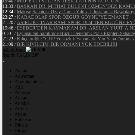
19:40
/
MHP EYÜPSULTAN TEŞKİLATI’NIN ACI GÜNÜ
13:33
/
BAŞKAN DR. MİTHAT BÜLENT ÖZMEN’DEN KAM
12:34
/
Makyaj Sanatçısı Uzay Damla Yıldız, Uluslararası Başarılarıy
23:27
/
KARADOLAP SPOR ÖZGÜR GÖYNÜ’YE EMANET
21:20
/
ASIRLIK ÇINAR RAMİ SPOR: 1924’TEN BUGÜNE EY
19:46
/
ESEDER’DEN KAYMAKAM DR. ARSLAN YURT’A NE
01:01
/
Eyüpsultan Sahili’nde Huzur Denetimi: Polis Ekipleri Sahada
21:23
/
Kılıçdaroğlu: “CHP Yolsuzluk Yapanlarla Yan Yana Duramaz
21:09
/
BİR KIVILCIM, BİR ORMANI YOK EDEBİLİR!
Sabah
Vakti
02:00
İstanbul
AÇIK
30°
Adana
Adıyaman
Afyonkarahisar
Ağrı
Amasya
Ankara
Antalya
Artvin
Aydın
Balıkesir
Bilecik
Bingöl