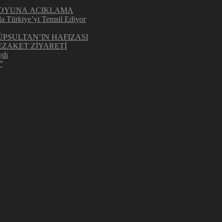
UOYUNA AÇIKLAMA
la Türkiye’yi Temsil Ediyor
ÜPSULTAN’IN HAFIZASI
ZAKET ZİYARETİ
ydı
”