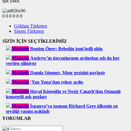
ışık yaktı.
0
0
0
0
0
0
Gökhan Türkmen
Sinem Türkmen
SİZİN İÇİN SEÇTİKLERİMİZ
Magazin
Begüm Öner: Bebeğin ismi belli oldu
Magazin
Andrew’ın ünvanlarının ardından adı da her
yerden siliniyor
Magazin
Damla Sönmez, Mısır gezisini paylaştı
Magazin
‘Yan Yana’dan rekor açılış
Magazin
Hayal Köseoğlu ve Nezir Çınarlı’dan Osmanlı
konseptli aşk pozları
Magazin
İspanya’ya taşınan Richard Gere ülkenin en
sevdiği yanını açıkladı
YORUMLAR