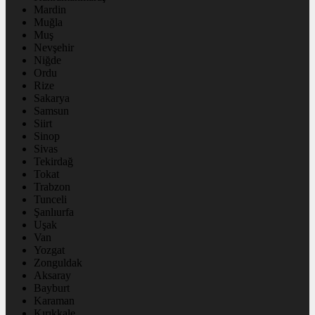
Mardin
Muğla
Muş
Nevşehir
Niğde
Ordu
Rize
Sakarya
Samsun
Siirt
Sinop
Sivas
Tekirdağ
Tokat
Trabzon
Tunceli
Şanlıurfa
Uşak
Van
Yozgat
Zonguldak
Aksaray
Bayburt
Karaman
Kırıkkale