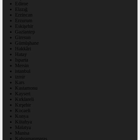
Edirne
Elazığ
Erzincan
Erzurum
Eskişehir
Gaziantep
Giresun
Gümüşhane
Hakkâri
Hatay
Isparta
Mersin
istanbul
izmir
Kars
Kastamonu
Kayseri
Kırklareli
Kırşehir
Kocaeli
Konya
Kütahya
Malatya
Manisa
Kahramanmaraş