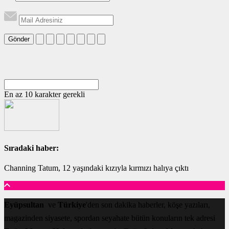
Gönder
En az 10 karakter gerekli
Sıradaki haber:
Channing Tatum, 12 yaşındaki kızıyla kırmızı halıya çıktı
Eyüpsultan
ve
Türkiye
'den son dakika haberler, köşe yazıları,
magazinden siyasete, spordan seyahate bütün konuların tek adresi