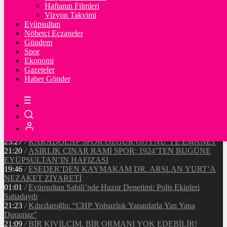
Ξ
%
Haftanın Filmleri
Vizyon Takvimi
TETHER
Eyüpsultan
Nöbetçi Eczaneler
$
%
Gündem
Spor
Ekonomi
Gazeteler
20:37
/
CHP EYÜPSULTAN İLÇE ÖRGÜTÜ ÜYELERİ
Haber Gönder
ANKARA’DA TEMASLARDA BULUNDU
19:40
/
MHP EYÜPSULTAN TEŞKİLATI’NIN ACI GÜNÜ
13:33
/
BAŞKAN DR. MİTHAT BÜLENT ÖZMEN’DEN
KAMUOYUNA AÇIKLAMA
12:34
/
Makyaj Sanatçısı Uzay Damla Yıldız, Uluslararası
Başarılarıyla Türkiye’yi Temsil Ediyor
23:27
/
KARADOLAP SPOR ÖZGÜR GÖYNÜ’YE EMANET
21:20
/
ASIRLIK ÇINAR RAMİ SPOR: 1924’TEN BUGÜNE
EYÜPSULTAN’IN HAFIZASI
19:46
/
ESEDER’DEN KAYMAKAM DR. ARSLAN YURT’A
NEZAKET ZİYARETİ
01:01
/
Eyüpsultan Sahili’nde Huzur Denetimi: Polis Ekipleri
Sahadaydı
21:23
/
Kılıçdaroğlu: “CHP Yolsuzluk Yapanlarla Yan Yana
Duramaz”
21:09
/
BİR KIVILCIM, BİR ORMANI YOK EDEBİLİR!