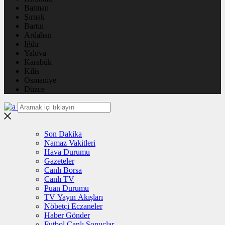
Batman
Şırnak
Bartın
Ardahan
Iğdır
Yalova
Karabük
Kilis
Osmaniye
Düzce
Son Dakika
Namaz Vakitleri
Hava Durumu
Gazeteler
Canlı Borsa
Canlı TV
Puan Durumu
TV Yayın Akışları
Nöbetçi Eczaneler
Haber Gönder
Futbol Canlı Sonuçlar