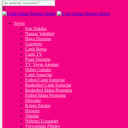
DOLAR
47,6841
$
% 0.11
Servis
EURO
Son Dakika
Namaz Vakitleri
55,0313
€
% -0.02
Hava Durumu
STERLİN
Gazeteler
Canlı Borsa
64,2466
£
% 0.07
Canlı TV
Puan Durumu
GRAM ALTIN
TV Yayın Akışları
Haber Gönder
6.529,00
%0,56
Canlı Sonuçlar
Futbol Canlı Sonuçlar
ONS
Basketbol Canlı Sonuçlar
Basketbol İddaa Programı
4.260,94
%0,49
Futbol İddaa Programı
Dövizler
BİTCOİN
Kripto Paralar
Hisseler
฿
%
Altınlar
Nöbetçi Eczaneler
ETHEREUM
Vizyondaki Filmler