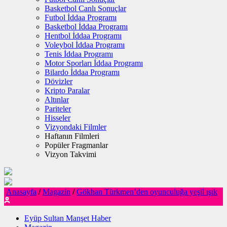
Basketbol Canlı Sonuçlar
Futbol İddaa Programı
Basketbol İddaa Programı
Hentbol İddaa Programı
Voleybol İddaa Programı
Tenis İddaa Programı
Motor Sporları İddaa Programı
Bilardo İddaa Programı
Dövizler
Kripto Paralar
Altınlar
Pariteler
Hisseler
Vizyondaki Filmler
Haftanın Filmleri
Popüler Fragmanlar
Vizyon Takvimi
Anasayfa
/
Magazin
/
Gökhan Türkmen’den oyunculuğa yeşil ışık
Eyüp Sultan Manşet Haber