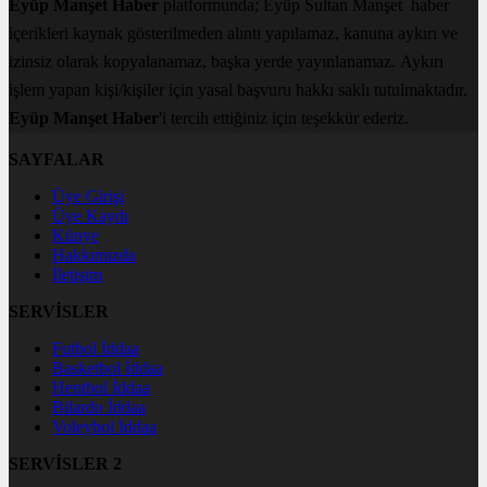
Eyüp Manşet Haber
platformunda; Eyüp Sultan Manşet haber
içerikleri kaynak gösterilmeden alıntı yapılamaz, kanuna aykırı ve
izinsiz olarak kopyalanamaz, başka yerde yayınlanamaz. Aykırı
işlem yapan kişi/kişiler için yasal başvuru hakkı saklı tutulmaktadır.
Eyüp Manşet Haber
'i tercih ettiğiniz için teşekkür ederiz.
SAYFALAR
Üye Girişi
Üye Kaydı
Künye
Hakkımızda
İletişim
SERVİSLER
Futbol İddaa
Basketbol İddaa
Hentbol İddaa
Bilardo İddaa
Voleybol İddaa
SERVİSLER 2