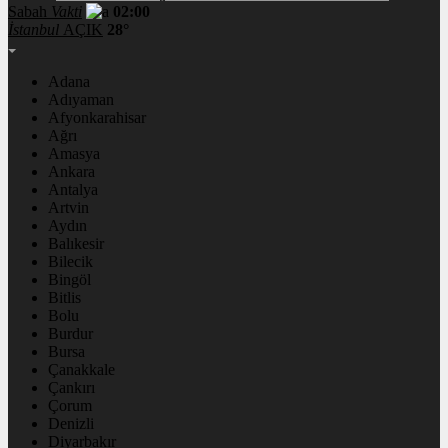
Sabah
Vakti
02:00
İstanbul
AÇIK
28°
Adana
Adıyaman
Afyonkarahisar
Ağrı
Amasya
Ankara
Antalya
Artvin
Aydın
Balıkesir
Bilecik
Bingöl
Bitlis
Bolu
Burdur
Bursa
Çanakkale
Çankırı
Çorum
Denizli
Diyarbakır