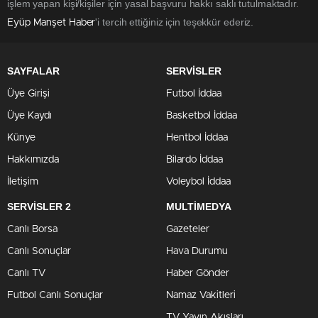
işlem yapan kişi/kişiler için yasal başvuru hakkı saklı tutulmaktadır.
'i tercih ettiğiniz için teşekkür ederiz.
Eyüp Manşet Haber
SAYFALAR
SERVİSLER
Üye Girişi
Futbol İddaa
Üye Kaydı
Basketbol İddaa
Künye
Hentbol İddaa
Hakkımızda
Bilardo İddaa
İletişim
Voleybol İddaa
SERVİSLER 2
MULTİMEDYA
Canlı Borsa
Gazeteler
Canlı Sonuçlar
Hava Durumu
Canlı TV
Haber Gönder
Futbol Canlı Sonuçlar
Namaz Vakitleri
TV Yayın Akışları