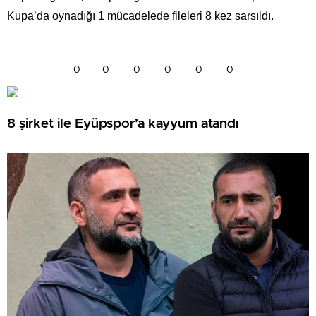
Kupa’da oynadığı 1 mücadelede fileleri 8 kez sarsıldı.
0
0
0
0
0
0
8 şirket ile Eyüpspor’a kayyum atandı