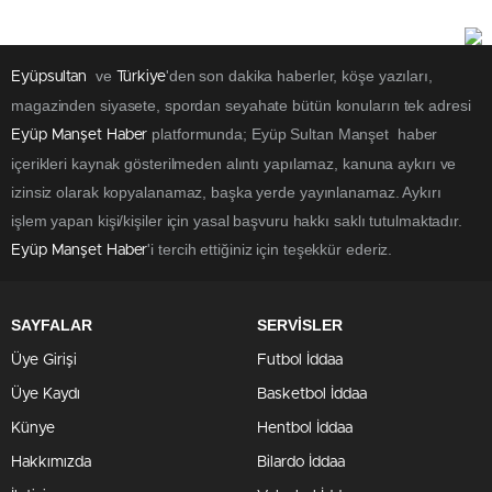
ve
'den son dakika haberler, köşe yazıları,
Eyüpsultan
Türkiye
magazinden siyasete, spordan seyahate bütün konuların tek adresi
platformunda; Eyüp Sultan Manşet haber
Eyüp Manşet Haber
içerikleri kaynak gösterilmeden alıntı yapılamaz, kanuna aykırı ve
izinsiz olarak kopyalanamaz, başka yerde yayınlanamaz. Aykırı
işlem yapan kişi/kişiler için yasal başvuru hakkı saklı tutulmaktadır.
'i tercih ettiğiniz için teşekkür ederiz.
Eyüp Manşet Haber
SAYFALAR
SERVİSLER
Üye Girişi
Futbol İddaa
Üye Kaydı
Basketbol İddaa
Künye
Hentbol İddaa
Hakkımızda
Bilardo İddaa