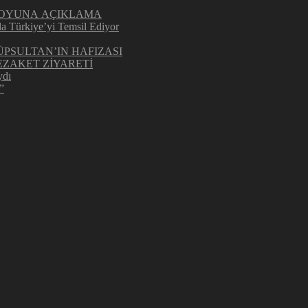
UOYUNA AÇIKLAMA
la Türkiye’yi Temsil Ediyor
ÜPSULTAN’IN HAFIZASI
ZAKET ZİYARETİ
ydı
”