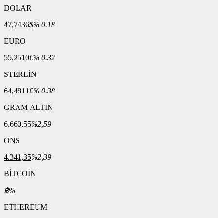
DOLAR
47,7436
$
% 0.18
EURO
55,2510
€
% 0.32
STERLİN
64,4811
£
% 0.38
GRAM ALTIN
6.660,55
%2,59
ONS
4.341,35
%2,39
BİTCOİN
฿
%
ETHEREUM