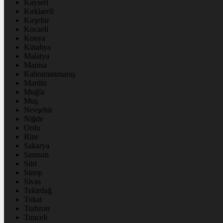
Kayseri
Kırklareli
Kırşehir
Kocaeli
Konya
Kütahya
Malatya
Manisa
Kahramanmaraş
Mardin
Muğla
Muş
Nevşehir
Niğde
Ordu
Rize
Sakarya
Samsun
Siirt
Sinop
Sivas
Tekirdağ
Tokat
Trabzon
Tunceli