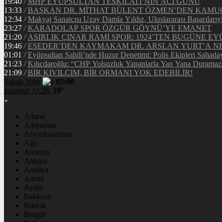
19:40
/
MHP EYÜPSULTAN TEŞKİLATI’NIN ACI GÜNÜ
13:33
/
BAŞKAN DR. MİTHAT BÜLENT ÖZMEN’DEN KAM
12:34
/
Makyaj Sanatçısı Uzay Damla Yıldız, Uluslararası Başarılarıy
23:27
/
KARADOLAP SPOR ÖZGÜR GÖYNÜ’YE EMANET
21:20
/
ASIRLIK ÇINAR RAMİ SPOR: 1924’TEN BUGÜNE EY
19:46
/
ESEDER’DEN KAYMAKAM DR. ARSLAN YURT’A NE
01:01
/
Eyüpsultan Sahili’nde Huzur Denetimi: Polis Ekipleri Sahada
21:23
/
Kılıçdaroğlu: “CHP Yolsuzluk Yapanlarla Yan Yana Duramaz
21:09
/
BİR KIVILCIM, BİR ORMANI YOK EDEBİLİR!
Sabah
Vakti
02:00
İstanbul
AÇIK
28°
Adana
Adıyaman
Afyonkarahisar
Ağrı
Amasya
Ankara
Antalya
Artvin
Aydın
Balıkesir
Bilecik
Bingöl