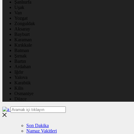
Şanlıurfa
Uşak
Van
Yozgat
Zonguldak
Aksaray
Bayburt
Karaman
Kırıkkale
Batman
Şırnak
Bartın
Ardahan
Iğdır
Yalova
Karabük
Kilis
Osmaniye
Düzce
Son Dakika
Namaz Vakitleri