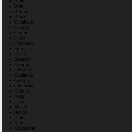
Bitlis
Bolu
Burdur
Bursa
Çanakkale
Çankırı
Çorum
Denizli
Diyarbakır
Edirne
Elazığ
Erzincan
Erzurum
Eskişehir
Gaziantep
Giresun
Gümüşhane
Hakkâri
Hatay
Isparta
Mersin
istanbul
izmir
Kars
Kastamonu