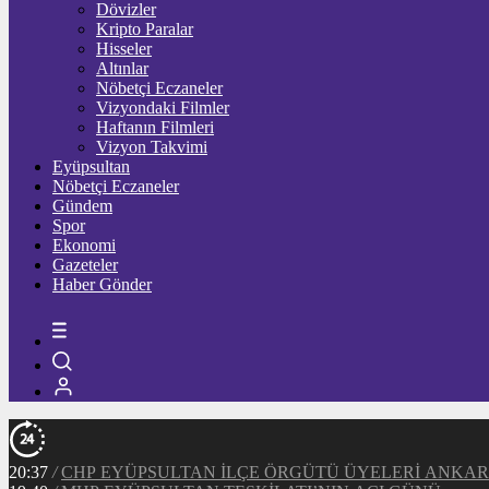
Dövizler
Kripto Paralar
Hisseler
Altınlar
Nöbetçi Eczaneler
Vizyondaki Filmler
Haftanın Filmleri
Vizyon Takvimi
Eyüpsultan
Nöbetçi Eczaneler
Gündem
Spor
Ekonomi
Gazeteler
Haber Gönder
20:37
/
CHP EYÜPSULTAN İLÇE ÖRGÜTÜ ÜYELERİ ANKA