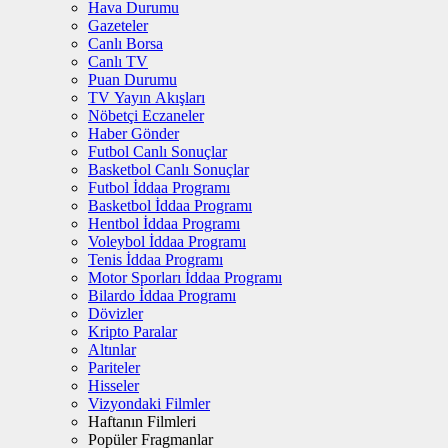
Hava Durumu
Gazeteler
Canlı Borsa
Canlı TV
Puan Durumu
TV Yayın Akışları
Nöbetçi Eczaneler
Haber Gönder
Futbol Canlı Sonuçlar
Basketbol Canlı Sonuçlar
Futbol İddaa Programı
Basketbol İddaa Programı
Hentbol İddaa Programı
Voleybol İddaa Programı
Tenis İddaa Programı
Motor Sporları İddaa Programı
Bilardo İddaa Programı
Dövizler
Kripto Paralar
Altınlar
Pariteler
Hisseler
Vizyondaki Filmler
Haftanın Filmleri
Popüler Fragmanlar