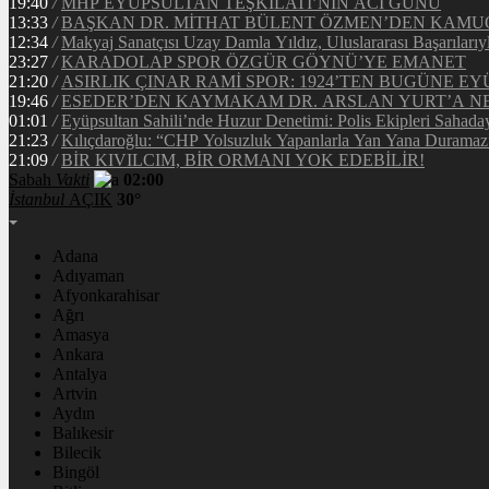
19:40
/
MHP EYÜPSULTAN TEŞKİLATI’NIN ACI GÜNÜ
13:33
/
BAŞKAN DR. MİTHAT BÜLENT ÖZMEN’DEN KAM
12:34
/
Makyaj Sanatçısı Uzay Damla Yıldız, Uluslararası Başarılarıy
23:27
/
KARADOLAP SPOR ÖZGÜR GÖYNÜ’YE EMANET
21:20
/
ASIRLIK ÇINAR RAMİ SPOR: 1924’TEN BUGÜNE EY
19:46
/
ESEDER’DEN KAYMAKAM DR. ARSLAN YURT’A NE
01:01
/
Eyüpsultan Sahili’nde Huzur Denetimi: Polis Ekipleri Sahada
21:23
/
Kılıçdaroğlu: “CHP Yolsuzluk Yapanlarla Yan Yana Duramaz
21:09
/
BİR KIVILCIM, BİR ORMANI YOK EDEBİLİR!
Sabah
Vakti
02:00
İstanbul
AÇIK
30°
Adana
Adıyaman
Afyonkarahisar
Ağrı
Amasya
Ankara
Antalya
Artvin
Aydın
Balıkesir
Bilecik
Bingöl