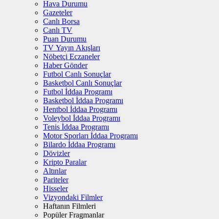
Hava Durumu
Gazeteler
Canlı Borsa
Canlı TV
Puan Durumu
TV Yayın Akışları
Nöbetçi Eczaneler
Haber Gönder
Futbol Canlı Sonuçlar
Basketbol Canlı Sonuçlar
Futbol İddaa Programı
Basketbol İddaa Programı
Hentbol İddaa Programı
Voleybol İddaa Programı
Tenis İddaa Programı
Motor Sporları İddaa Programı
Bilardo İddaa Programı
Dövizler
Kripto Paralar
Altınlar
Pariteler
Hisseler
Vizyondaki Filmler
Haftanın Filmleri
Popüler Fragmanlar