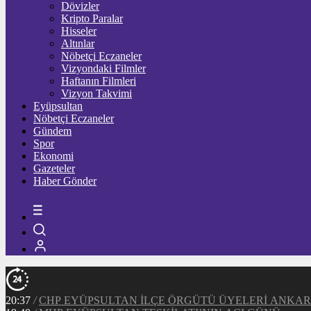
Dövizler
Kripto Paralar
Hisseler
Altınlar
Nöbetçi Eczaneler
Vizyondaki Filmler
Haftanın Filmleri
Vizyon Takvimi
Eyüpsultan
Nöbetçi Eczaneler
Gündem
Spor
Ekonomi
Gazeteler
Haber Gönder
20:37
/
CHP EYÜPSULTAN İLÇE ÖRGÜTÜ ÜYELERİ ANKA