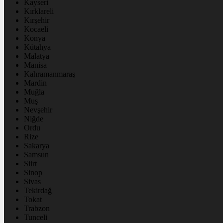
Kayseri
Kırklareli
Kırşehir
Kocaeli
Konya
Kütahya
Malatya
Manisa
Kahramanmaraş
Mardin
Muğla
Muş
Nevşehir
Niğde
Ordu
Rize
Sakarya
Samsun
Siirt
Sinop
Sivas
Tekirdağ
Tokat
Trabzon
Tunceli