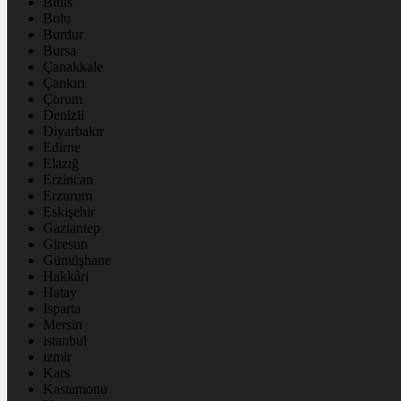
Bitlis
Bolu
Burdur
Bursa
Çanakkale
Çankırı
Çorum
Denizli
Diyarbakır
Edirne
Elazığ
Erzincan
Erzurum
Eskişehir
Gaziantep
Giresun
Gümüşhane
Hakkâri
Hatay
Isparta
Mersin
istanbul
izmir
Kars
Kastamonu