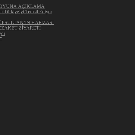
UOYUNA AÇIKLAMA
la Türkiye’yi Temsil Ediyor
ÜPSULTAN’IN HAFIZASI
ZAKET ZİYARETİ
ydı
”