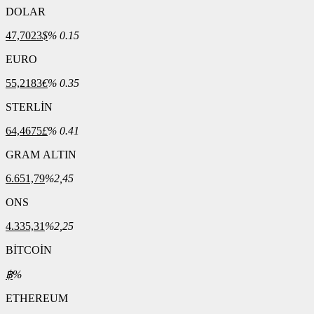
DOLAR
47,7023
$
% 0.15
EURO
55,2183
€
% 0.35
STERLİN
64,4675
£
% 0.41
GRAM ALTIN
6.651,79
%2,45
ONS
4.335,31
%2,25
BİTCOİN
฿
%
ETHEREUM