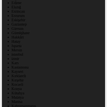
Edirne
Elazığ
Erzincan
Erzurum
Eskişehir
Gaziantep
Giresun
Gümüşhane
Hakkâri
Hatay
Isparta
Mersin
istanbul
izmir
Kars
Kastamonu
Kayseri
Kırklareli
Kırşehir
Kocaeli
Konya
Kütahya
Malatya
Manisa
Kahramanmaraş