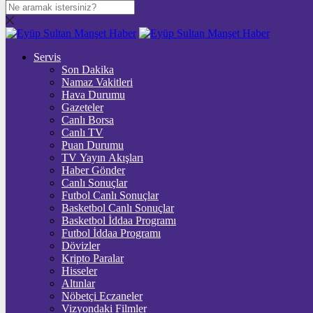
DOLAR
47,6069
$
% 0.05
Servis
EURO
Son Dakika
Namaz Vakitleri
55,1273
€
% 0.19
Hava Durumu
STERLİN
Gazeteler
Canlı Borsa
64,2576
£
% 0.22
Canlı TV
Puan Durumu
GRAM ALTIN
TV Yayın Akışları
Haber Gönder
6.554,00
%0,89
Canlı Sonuçlar
Futbol Canlı Sonuçlar
ONS
Basketbol Canlı Sonuçlar
Basketbol İddaa Programı
4.277,56
%0,71
Futbol İddaa Programı
Dövizler
BİTCOİN
Kripto Paralar
Hisseler
฿
%
Altınlar
Nöbetçi Eczaneler
ETHEREUM
Vizyondaki Filmler