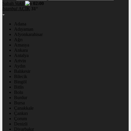
Sabah
Vakti
02:00
İstanbul
AÇIK
31°
Adana
Adıyaman
Afyonkarahisar
Ağrı
Amasya
Ankara
Antalya
Artvin
Aydın
Balıkesir
Bilecik
Bingöl
Bitlis
Bolu
Burdur
Bursa
Çanakkale
Çankırı
Çorum
Denizli
Diyarbakır