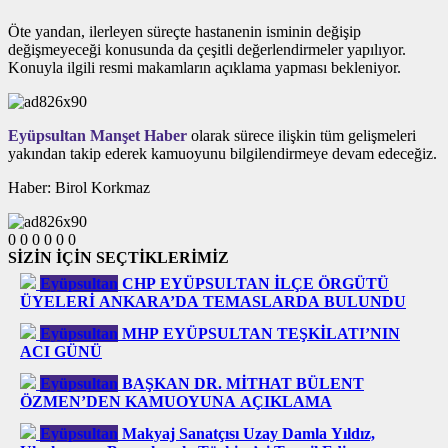
Öte yandan, ilerleyen süreçte hastanenin isminin değişip
değişmeyeceği konusunda da çeşitli değerlendirmeler yapılıyor.
Konuyla ilgili resmi makamların açıklama yapması bekleniyor.
Eyüpsultan Manşet Haber
olarak sürece ilişkin tüm gelişmeleri
yakından takip ederek kamuoyunu bilgilendirmeye devam edeceğiz.
Haber: Birol Korkmaz
0
0
0
0
0
0
SİZİN İÇİN SEÇTİKLERİMİZ
Eyüpsultan
CHP EYÜPSULTAN İLÇE ÖRGÜTÜ
ÜYELERİ ANKARA’DA TEMASLARDA BULUNDU
Eyüpsultan
MHP EYÜPSULTAN TEŞKİLATI’NIN
ACI GÜNÜ
Eyüpsultan
BAŞKAN DR. MİTHAT BÜLENT
ÖZMEN’DEN KAMUOYUNA AÇIKLAMA
Eyüpsultan
Makyaj Sanatçısı Uzay Damla Yıldız,