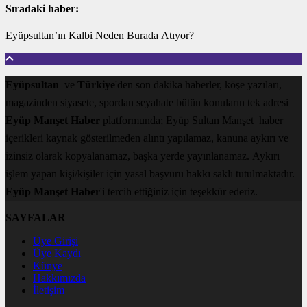
Sıradaki haber:
Eyüpsultan’ın Kalbi Neden Burada Atıyor?
Eyüpsultan
ve
Türkiye
'den son dakika haberler, köşe yazıları,
magazinden siyasete, spordan seyahate bütün konuların tek adresi
Eyüp Manşet Haber
platformunda; Eyüp Sultan Manşet haber
içerikleri kaynak gösterilmeden alıntı yapılamaz, kanuna aykırı ve
izinsiz olarak kopyalanamaz, başka yerde yayınlanamaz. Aykırı
işlem yapan kişi/kişiler için yasal başvuru hakkı saklı tutulmaktadır.
Eyüp Manşet Haber
'i tercih ettiğiniz için teşekkür ederiz.
SAYFALAR
Üye Girişi
Üye Kaydı
Künye
Hakkımızda
İletişim