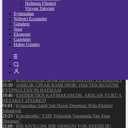
Ξ
%
Haftanın Filmleri
Vizyon Takvimi
TETHER
Eyüpsultan
Nöbetçi Eczaneler
$
%
Gündem
Spor
Ekonomi
Gazeteler
20:37
/
CHP EYÜPSULTAN İLÇE ÖRGÜTÜ ÜYELERİ
Haber Gönder
ANKARA’DA TEMASLARDA BULUNDU
19:40
/
MHP EYÜPSULTAN TEŞKİLATI’NIN ACI GÜNÜ
13:33
/
BAŞKAN DR. MİTHAT BÜLENT ÖZMEN’DEN
KAMUOYUNA AÇIKLAMA
12:34
/
Makyaj Sanatçısı Uzay Damla Yıldız, Uluslararası
Başarılarıyla Türkiye’yi Temsil Ediyor
23:27
/
KARADOLAP SPOR ÖZGÜR GÖYNÜ’YE EMANET
21:20
/
ASIRLIK ÇINAR RAMİ SPOR: 1924’TEN BUGÜNE
EYÜPSULTAN’IN HAFIZASI
19:46
/
ESEDER’DEN KAYMAKAM DR. ARSLAN YURT’A
NEZAKET ZİYARETİ
01:01
/
Eyüpsultan Sahili’nde Huzur Denetimi: Polis Ekipleri
Sahadaydı
21:23
/
Kılıçdaroğlu: “CHP Yolsuzluk Yapanlarla Yan Yana
Duramaz”
21:09
/
BİR KIVILCIM, BİR ORMANI YOK EDEBİLİR!