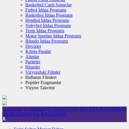
Basketbol Canlı Sonuçlar
Futbol İddaa Programı
Basketbol İddaa Programı
Hentbol İddaa Programı
Voleybol İddaa Programı
Tenis İddaa Programı
Motor Sporları İddaa Programı
Bilardo İddaa Programı
Dövizler
Kripto Paralar
Altınlar
Pariteler
Hisseler
Vizyondaki Filmler
Haftanın Filmleri
Popüler Fragmanlar
Vizyon Takvimi
Anasayfa
/
Eyüpsultan
/
EYÜPSULTAN DEVLET HASTANESİ
OKMEYDANI’NA BAĞLANDI