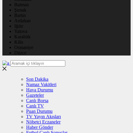
Batman
Şırnak
Bartın
Ardahan
Iğdır
Yalova
Karabük
Kilis
Osmaniye
Düzce
Son Dakika
Namaz Vakitleri
Hava Durumu
Gazeteler
Canlı Borsa
Canlı TV
Puan Durumu
TV Yayın Akışları
Nöbetçi Eczaneler
Haber Gönder
Futbol Canlı Sonuçlar