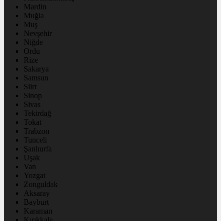
Mardin
Muğla
Muş
Nevşehir
Niğde
Ordu
Rize
Sakarya
Samsun
Siirt
Sinop
Sivas
Tekirdağ
Tokat
Trabzon
Tunceli
Şanlıurfa
Uşak
Van
Yozgat
Zonguldak
Aksaray
Bayburt
Karaman
Kırıkkale