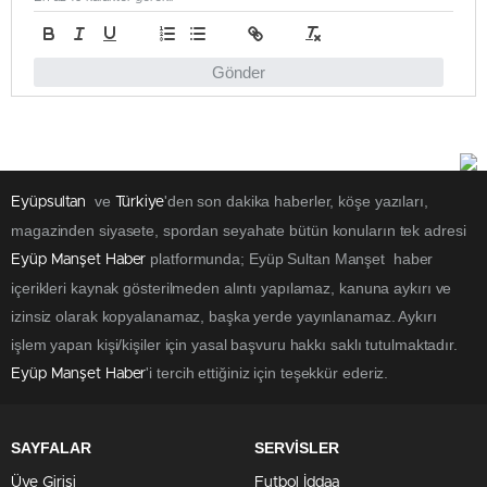
Gönder
ve
'den son dakika haberler, köşe yazıları,
Eyüpsultan
Türkiye
magazinden siyasete, spordan seyahate bütün konuların tek adresi
platformunda; Eyüp Sultan Manşet haber
Eyüp Manşet Haber
içerikleri kaynak gösterilmeden alıntı yapılamaz, kanuna aykırı ve
izinsiz olarak kopyalanamaz, başka yerde yayınlanamaz. Aykırı
işlem yapan kişi/kişiler için yasal başvuru hakkı saklı tutulmaktadır.
'i tercih ettiğiniz için teşekkür ederiz.
Eyüp Manşet Haber
SAYFALAR
SERVİSLER
Üye Girişi
Futbol İddaa