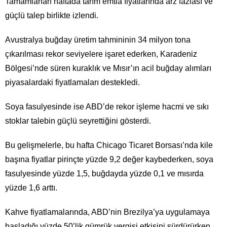
Tamamlanan haftada tarım emtia fiyatlarında arz fazlası ve
güçlü talep birlikte izlendi.
Avustralya buğday üretim tahmininin 34 milyon tona
çıkarılması rekor seviyelere işaret ederken, Karadeniz
Bölgesi’nde süren kuraklık ve Mısır’ın acil buğday alımları
piyasalardaki fiyatlamaları destekledi.
Soya fasulyesinde ise ABD’de rekor işleme hacmi ve sıkı
stoklar talebin güçlü seyrettiğini gösterdi.
Bu gelişmelerle, bu hafta Chicago Ticaret Borsası’nda kile
başına fiyatlar pirinçte yüzde 9,2 değer kaybederken, soya
fasulyesinde yüzde 1,5, buğdayda yüzde 0,1 ve mısırda
yüzde 1,6 arttı.
Kahve fiyatlamalarında, ABD’nin Brezilya’ya uygulamaya
başladığı yüzde 50’lik gümrük vergisi etkisini sürdürürken,