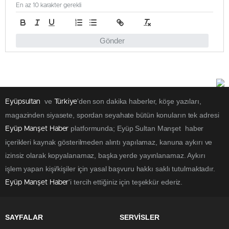
En az 10 karakter gerekli
Gönder
ve
'den son dakika haberler, köşe yazıları,
Eyüpsultan
Türkiye
magazinden siyasete, spordan seyahate bütün konuların tek adresi
platformunda; Eyüp Sultan Manşet haber
Eyüp Manşet Haber
içerikleri kaynak gösterilmeden alıntı yapılamaz, kanuna aykırı ve
izinsiz olarak kopyalanamaz, başka yerde yayınlanamaz. Aykırı
işlem yapan kişi/kişiler için yasal başvuru hakkı saklı tutulmaktadır.
'i tercih ettiğiniz için teşekkür ederiz.
Eyüp Manşet Haber
SAYFALAR
SERVİSLER