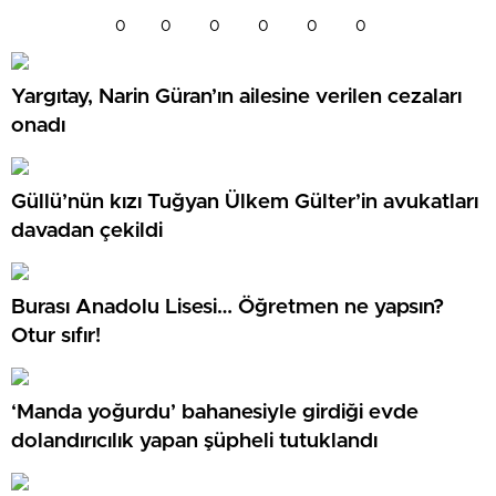
0
0
0
0
0
0
Yargıtay, Narin Güran’ın ailesine verilen cezaları
onadı
Güllü’nün kızı Tuğyan Ülkem Gülter’in avukatları
davadan çekildi
Burası Anadolu Lisesi… Öğretmen ne yapsın?
Otur sıfır!
‘Manda yoğurdu’ bahanesiyle girdiği evde
dolandırıcılık yapan şüpheli tutuklandı