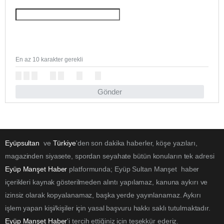
En az 10 karakter gerekli
Gönder
Eyüpsultan
ve
Türkiye
'den son dakika haberler, köşe yazıları,
magazinden siyasete, spordan seyahate bütün konuların tek adresi
Eyüp Manşet Haber
platformunda; Eyüp Sultan Manşet haber
içerikleri kaynak gösterilmeden alıntı yapılamaz, kanuna aykırı ve
izinsiz olarak kopyalanamaz, başka yerde yayınlanamaz. Aykırı
işlem yapan kişi/kişiler için yasal başvuru hakkı saklı tutulmaktadır.
Eyüp Manşet Haber
'i tercih ettiğiniz için teşekkür ederiz.