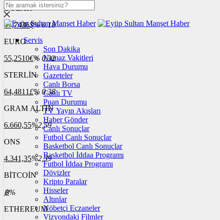
DOLAR
47,7436
$
% 0.18
Servis
EURO
Son Dakika
Namaz Vakitleri
55,2510
€
% 0.32
Hava Durumu
STERLİN
Gazeteler
Canlı Borsa
64,4811
£
% 0.38
Canlı TV
Puan Durumu
GRAM ALTIN
TV Yayın Akışları
Haber Gönder
6.660,55
%2,59
Canlı Sonuçlar
Futbol Canlı Sonuçlar
ONS
Basketbol Canlı Sonuçlar
Basketbol İddaa Programı
4.341,35
%2,39
Futbol İddaa Programı
Dövizler
BİTCOİN
Kripto Paralar
Hisseler
฿
%
Altınlar
Nöbetçi Eczaneler
ETHEREUM
Vizyondaki Filmler