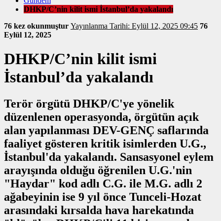
Gündem
DHKP/C’nin kilit ismi İstanbul’da yakalandı
76 kez okunmuştur
Yayınlanma Tarihi: Eylül 12, 2025 09:45
76
Eylül 12, 2025
DHKP/C’nin kilit ismi
İstanbul’da yakalandı
Terör örgütü DHKP/C'ye yönelik
düzenlenen operasyonda, örgütün açık
alan yapılanması DEV-GENÇ saflarında
faaliyet gösteren kritik isimlerden U.G.,
İstanbul'da yakalandı. Sansasyonel eylem
arayışında olduğu öğrenilen U.G.'nin
"Haydar" kod adlı C.G. ile M.G. adlı 2
ağabeyinin ise 9 yıl önce Tunceli-Hozat
arasındaki kırsalda hava harekatında