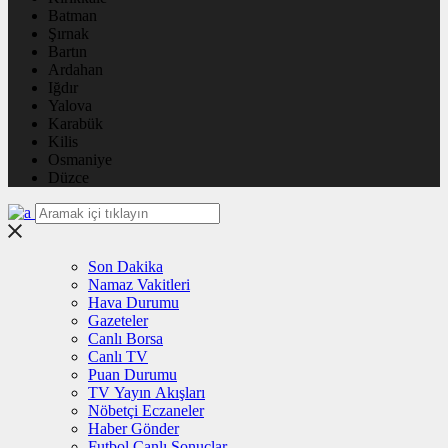
Batman
Şırnak
Bartın
Ardahan
Iğdır
Yalova
Karabük
Kilis
Osmaniye
Düzce
Son Dakika
Namaz Vakitleri
Hava Durumu
Gazeteler
Canlı Borsa
Canlı TV
Puan Durumu
TV Yayın Akışları
Nöbetçi Eczaneler
Haber Gönder
Futbol Canlı Sonuçlar