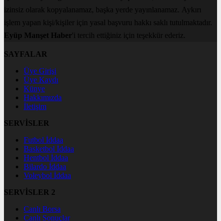
izinsiz olarak kopyalanamaz, başka yerde yayınlanamaz. Aykırı
işlem yapan kişi/kişiler için yasal başvuru hakkı saklı tutulmaktadır.
Eyüp Manşet Haber
'i tercih ettiğiniz için teşekkür ederiz.
SAYFALAR
Üye Girişi
Üye Kaydı
Künye
Hakkımızda
İletişim
SERVİSLER
Futbol İddaa
Basketbol İddaa
Hentbol İddaa
Bilardo İddaa
Voleybol İddaa
SERVİSLER 2
Canlı Borsa
Canlı Sonuçlar