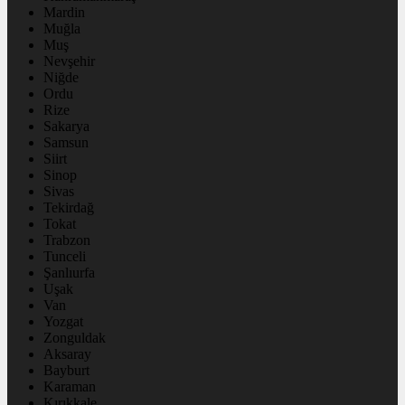
Mardin
Muğla
Muş
Nevşehir
Niğde
Ordu
Rize
Sakarya
Samsun
Siirt
Sinop
Sivas
Tekirdağ
Tokat
Trabzon
Tunceli
Şanlıurfa
Uşak
Van
Yozgat
Zonguldak
Aksaray
Bayburt
Karaman
Kırıkkale