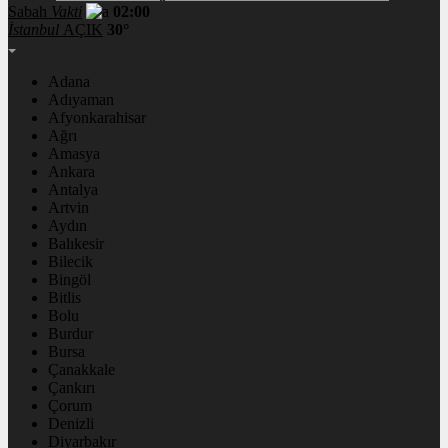
Sabah
Vakti
02:00
İstanbul
AÇIK
30°
Adana
Adıyaman
Afyonkarahisar
Ağrı
Amasya
Ankara
Antalya
Artvin
Aydın
Balıkesir
Bilecik
Bingöl
Bitlis
Bolu
Burdur
Bursa
Çanakkale
Çankırı
Çorum
Denizli
Diyarbakır