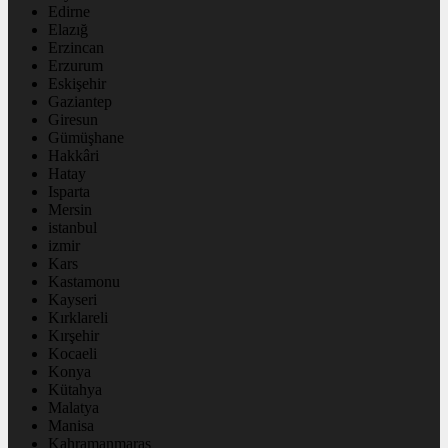
Edirne
Elazığ
Erzincan
Erzurum
Eskişehir
Gaziantep
Giresun
Gümüşhane
Hakkâri
Hatay
Isparta
Mersin
istanbul
izmir
Kars
Kastamonu
Kayseri
Kırklareli
Kırşehir
Kocaeli
Konya
Kütahya
Malatya
Manisa
Kahramanmaraş