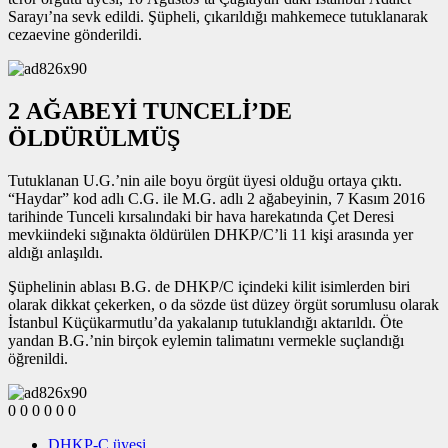
Sarayı’na sevk edildi. Şüpheli, çıkarıldığı mahkemece tutuklanarak
cezaevine gönderildi.
2 AĞABEYİ TUNCELİ’DE
ÖLDÜRÜLMÜŞ
Tutuklanan U.G.’nin aile boyu örgüt üyesi olduğu ortaya çıktı.
“Haydar” kod adlı C.G. ile M.G. adlı 2 ağabeyinin, 7 Kasım 2016
tarihinde Tunceli kırsalındaki bir hava harekatında Çet Deresi
mevkiindeki sığınakta öldürülen DHKP/C’li 11 kişi arasında yer
aldığı anlaşıldı.
Şüphelinin ablası B.G. de DHKP/C içindeki kilit isimlerden biri
olarak dikkat çekerken, o da sözde üst düzey örgüt sorumlusu olarak
İstanbul Küçükarmutlu’da yakalanıp tutuklandığı aktarıldı. Öte
yandan B.G.’nin birçok eylemin talimatını vermekle suçlandığı
öğrenildi.
0
0
0
0
0
0
DHKP-C üyesi