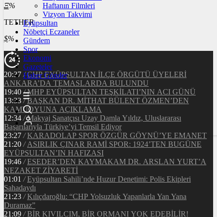
Ξ
%
Haftanın Filmleri
Vizyon Takvimi
TETHER
Eyüpsultan
Nöbetçi Eczaneler
$
%
Gündem
Spor
Ekonomi
Gazeteler
20:37
/
CHP EYÜPSULTAN İLÇE ÖRGÜTÜ ÜYELERİ
Haber Gönder
ANKARA’DA TEMASLARDA BULUNDU
19:40
/
MHP EYÜPSULTAN TEŞKİLATI’NIN ACI GÜNÜ
13:33
/
BAŞKAN DR. MİTHAT BÜLENT ÖZMEN’DEN
KAMUOYUNA AÇIKLAMA
12:34
/
Makyaj Sanatçısı Uzay Damla Yıldız, Uluslararası
Başarılarıyla Türkiye’yi Temsil Ediyor
23:27
/
KARADOLAP SPOR ÖZGÜR GÖYNÜ’YE EMANET
21:20
/
ASIRLIK ÇINAR RAMİ SPOR: 1924’TEN BUGÜNE
EYÜPSULTAN’IN HAFIZASI
19:46
/
ESEDER’DEN KAYMAKAM DR. ARSLAN YURT’A
NEZAKET ZİYARETİ
01:01
/
Eyüpsultan Sahili’nde Huzur Denetimi: Polis Ekipleri
Sahadaydı
21:23
/
Kılıçdaroğlu: “CHP Yolsuzluk Yapanlarla Yan Yana
Duramaz”
21:09
/
BİR KIVILCIM, BİR ORMANI YOK EDEBİLİR!