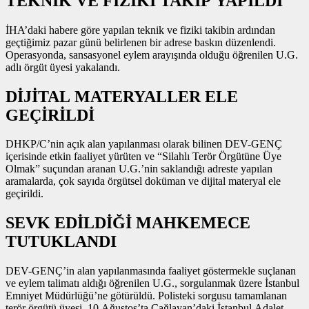
TEKNİK VE FİZİKİ TAKİP YAPILDI
İHA’daki habere göre yapılan teknik ve fiziki takibin ardından
geçtiğimiz pazar günü belirlenen bir adrese baskın düzenlendi.
Operasyonda, sansasyonel eylem arayışında olduğu öğrenilen U.G.
adlı örgüt üyesi yakalandı.
DİJİTAL MATERYALLER ELE
GEÇİRİLDİ
DHKP/C’nin açık alan yapılanması olarak bilinen DEV-GENÇ
içerisinde etkin faaliyet yürüten ve “Silahlı Terör Örgütüne Üye
Olmak” suçundan aranan U.G.’nin saklandığı adreste yapılan
aramalarda, çok sayıda örgütsel doküman ve dijital materyal ele
geçirildi.
SEVK EDİLDİĞİ MAHKEMECE
TUTUKLANDI
DEV-GENÇ’in alan yapılanmasında faaliyet göstermekle suçlanan
ve eylem talimatı aldığı öğrenilen U.G., sorgulanmak üzere İstanbul
Emniyet Müdürlüğü’ne götürüldü. Polisteki sorgusu tamamlanan
terör örgütü üyesi, 10 Ağustos’ta Çağlayan’daki İstanbul Adalet