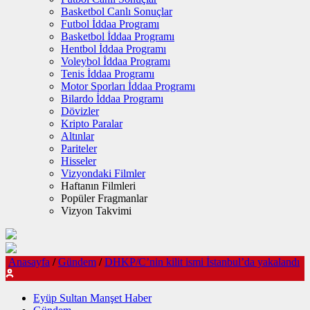
Basketbol Canlı Sonuçlar
Futbol İddaa Programı
Basketbol İddaa Programı
Hentbol İddaa Programı
Voleybol İddaa Programı
Tenis İddaa Programı
Motor Sporları İddaa Programı
Bilardo İddaa Programı
Dövizler
Kripto Paralar
Altınlar
Pariteler
Hisseler
Vizyondaki Filmler
Haftanın Filmleri
Popüler Fragmanlar
Vizyon Takvimi
Anasayfa
/
Gündem
/
DHKP/C’nin kilit ismi İstanbul’da yakalandı
Eyüp Sultan Manşet Haber