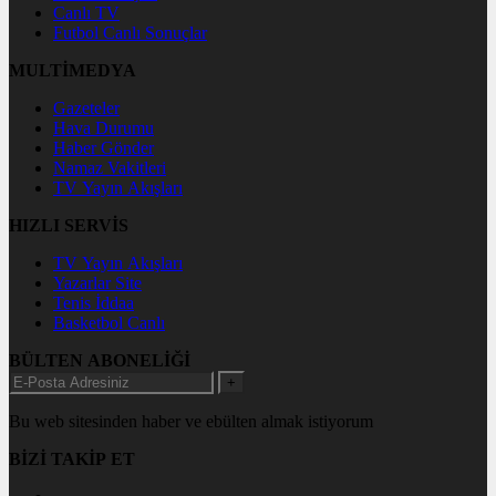
Canlı TV
Futbol Canlı Sonuçlar
MULTİMEDYA
Gazeteler
Hava Durumu
Haber Gönder
Namaz Vakitleri
TV Yayın Akışları
HIZLI SERVİS
TV Yayın Akışları
Yazarlar Site
Tenis İddaa
Basketbol Canlı
BÜLTEN ABONELİĞİ
+
Bu web sitesinden haber ve ebülten almak istiyorum
BİZİ TAKİP ET