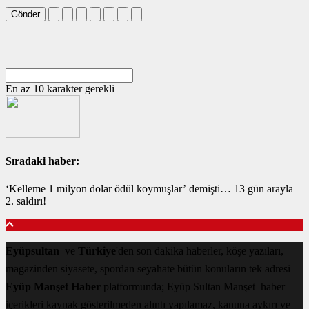
Gönder
En az 10 karakter gerekli
Sıradaki haber:
‘Kelleme 1 milyon dolar ödül koymuşlar’ demişti… 13 gün arayla
2. saldırı!
Eyüpsultan
ve
Türkiye
'den son dakika haberler, köşe yazıları,
magazinden siyasete, spordan seyahate bütün konuların tek adresi
Eyüp Manşet Haber
platformunda; Eyüp Sultan Manşet haber
içerikleri kaynak gösterilmeden alıntı yapılamaz, kanuna aykırı ve