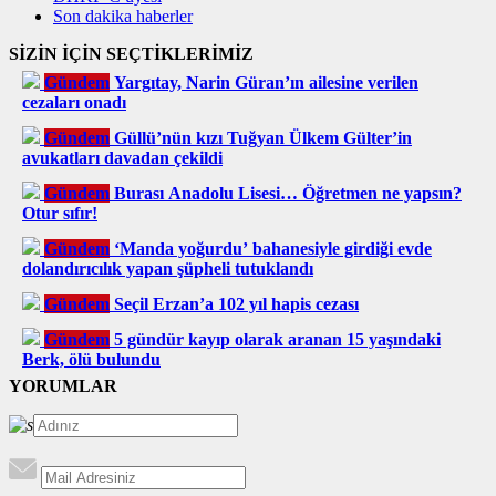
Son dakika haberler
SİZİN İÇİN SEÇTİKLERİMİZ
Gündem
Yargıtay, Narin Güran’ın ailesine verilen
cezaları onadı
Gündem
Güllü’nün kızı Tuğyan Ülkem Gülter’in
avukatları davadan çekildi
Gündem
Burası Anadolu Lisesi… Öğretmen ne yapsın?
Otur sıfır!
Gündem
‘Manda yoğurdu’ bahanesiyle girdiği evde
dolandırıcılık yapan şüpheli tutuklandı
Gündem
Seçil Erzan’a 102 yıl hapis cezası
Gündem
5 gündür kayıp olarak aranan 15 yaşındaki
Berk, ölü bulundu
YORUMLAR