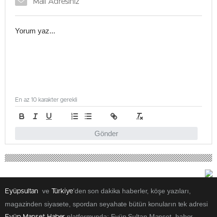
En az 10 karakter gerekli
Gönder
ve
'den son dakika haberler, köşe yazıları,
Eyüpsultan
Türkiye
magazinden siyasete, spordan seyahate bütün konuların tek adresi
platformunda; Eyüp Sultan Manşet haber