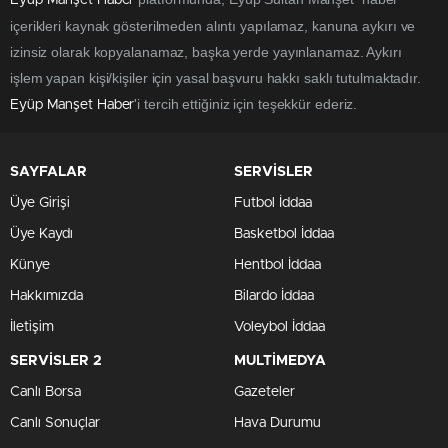
Eyüp Manşet Haber
içerikleri kaynak gösterilmeden alıntı yapılamaz, kanuna aykırı ve
izinsiz olarak kopyalanamaz, başka yerde yayınlanamaz. Aykırı
işlem yapan kişi/kişiler için yasal başvuru hakkı saklı tutulmaktadır.
'i tercih ettiğiniz için teşekkür ederiz.
Eyüp Manşet Haber
SAYFALAR
SERVİSLER
Üye Girişi
Futbol İddaa
Üye Kaydı
Basketbol İddaa
Künye
Hentbol İddaa
Hakkımızda
Bilardo İddaa
İletişim
Voleybol İddaa
SERVİSLER 2
MULTİMEDYA
Canlı Borsa
Gazeteler
Canlı Sonuçlar
Hava Durumu