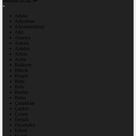
Adana
Adıyaman
Afyonkarahisar
Ağrı
Amasya
Ankara
Antalya
Artvin
Aydın
Balıkesir
Bilecik
Bingöl
Bitlis
Bolu
Burdur
Bursa
Çanakkale
Çankırı
Çorum
Denizli
Diyarbakır
Edirne
Elazığ