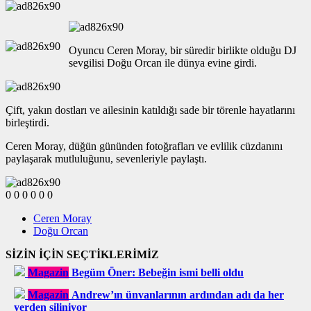
Oyuncu Ceren Moray, bir süredir birlikte olduğu DJ
sevgilisi Doğu Orcan ile dünya evine girdi.
Çift, yakın dostları ve ailesinin katıldığı sade bir törenle hayatlarını
birleştirdi.
Ceren Moray, düğün gününden fotoğrafları ve evlilik cüzdanını
paylaşarak mutluluğunu, sevenleriyle paylaştı.
0
0
0
0
0
0
Ceren Moray
Doğu Orcan
SİZİN İÇİN SEÇTİKLERİMİZ
Magazin
Begüm Öner: Bebeğin ismi belli oldu
Magazin
Andrew’ın ünvanlarının ardından adı da her
yerden siliniyor