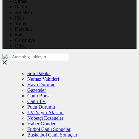
Şırnak
Bartın
Ardahan
Iğdır
Yalova
Karabük
Kilis
Osmaniye
Düzce
Son Dakika
Namaz Vakitleri
Hava Durumu
Gazeteler
Canlı Borsa
Canlı TV
Puan Durumu
TV Yayın Akışları
Nöbetçi Eczaneler
Haber Gönder
Futbol Canlı Sonuçlar
Basketbol Canlı Sonuçlar