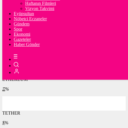
Haftanın Filmleri
Vizyon Takvimi
ONS
Eyüpsultan
Nöbetçi Eczaneler
4.237,35
%-0,06
Gündem
Spor
Ekonomi
Gazeteler
Haber Gönder
BİTCOİN
฿
%
ETHEREUM
Ξ
%
TETHER
$
%