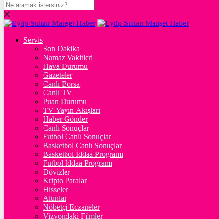
DOLAR
47,6942
$
% 0.05
Servis
Son Dakika
Namaz Vakitleri
EURO
Hava Durumu
Gazeteler
55,0619
€
% -0.13
Canlı Borsa
Canlı TV
Puan Durumu
TV Yayın Akışları
Haber Gönder
STERLİN
Canlı Sonuçlar
Futbol Canlı Sonuçlar
64,3357
£
% -0.04
Basketbol Canlı Sonuçlar
Basketbol İddaa Programı
Futbol İddaa Programı
Dövizler
Kripto Paralar
GRAM ALTIN
Hisseler
6.495,28
%0,04
Altınlar
Nöbetçi Eczaneler
Vizyondaki Filmler