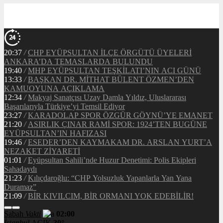
Sabah
Vakti
02:00
İstanbul
AÇIK
30°