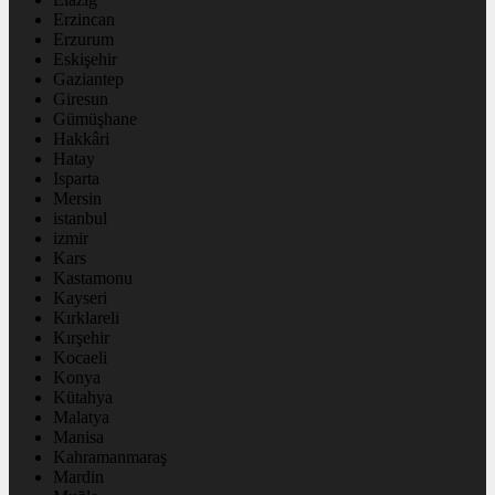
Erzincan
Erzurum
Eskişehir
Gaziantep
Giresun
Gümüşhane
Hakkâri
Hatay
Isparta
Mersin
istanbul
izmir
Kars
Kastamonu
Kayseri
Kırklareli
Kırşehir
Kocaeli
Konya
Kütahya
Malatya
Manisa
Kahramanmaraş
Mardin