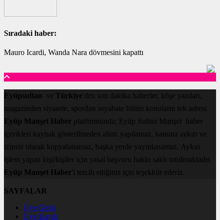
Sıradaki haber:
Mauro Icardi, Wanda Nara dövmesini kapattı
Eyüpsultan
ve
Türkiye
'den son dakika haberler, köşe yazıları,
magazinden siyasete, spordan seyahate bütün konuların tek adresi
Eyüp Manşet Haber
platformunda; Eyüp Sultan Manşet haber
içerikleri kaynak gösterilmeden alıntı yapılamaz, kanuna aykırı ve
izinsiz olarak kopyalanamaz, başka yerde yayınlanamaz. Aykırı
işlem yapan kişi/kişiler için yasal başvuru hakkı saklı tutulmaktadır.
Eyüp Manşet Haber
'i tercih ettiğiniz için teşekkür ederiz.
SAYFALAR
Üye Girişi
Üye Kaydı