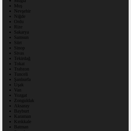
Muğla
Muş
Nevşehir
Niğde
Ordu
Rize
Sakarya
Samsun
Siirt
Sinop
Sivas
Tekirdağ
Tokat
Trabzon
Tunceli
Şanlıurfa
Uşak
Van
Yozgat
Zonguldak
Aksaray
Bayburt
Karaman
Kırıkkale
Batman