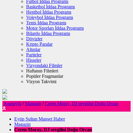
Futbol İddaa Programı
Basketbol İddaa Programı
Hentbol İddaa Programı
Voleybol İddaa Programı
Tenis İddaa Programı
Motor Sporları İddaa Programı
Bilardo İddaa Programı
Dövizler
Kripto Paralar
Altınlar
Pariteler
Hisseler
Vizyondaki Filmler
Haftanın Filmleri
Popüler Fragmanlar
Vizyon Takvimi
Anasayfa
/
Magazin
/
Ceren Moray, DJ sevgilisi Doğu Orcan
Eyüp Sultan Manşet Haber
Magazin
Ceren Moray, DJ sevgilisi Doğu Orcan