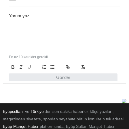
En az 10 karakter gerekli
Gönder
Eyüpsultan
ve
Türkiye
'den son dakika haberler, köşe yazıları,
magazinden siyasete, spordan seyahate bütün konuların tek adresi
Eyüp Manşet Haber
platformunda; Eyüp Sultan Manşet haber