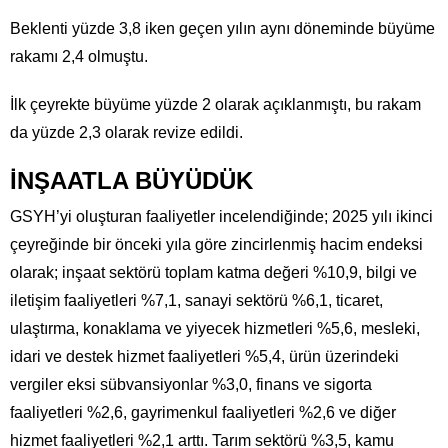
Beklenti yüzde 3,8 iken geçen yılın aynı döneminde büyüme
rakamı 2,4 olmuştu.
İlk çeyrekte büyüme yüzde 2 olarak açıklanmıştı, bu rakam
da yüzde 2,3 olarak revize edildi.
İNŞAATLA BÜYÜDÜK
GSYH’yi oluşturan faaliyetler incelendiğinde; 2025 yılı ikinci
çeyreğinde bir önceki yıla göre zincirlenmiş hacim endeksi
olarak; inşaat sektörü toplam katma değeri %10,9, bilgi ve
iletişim faaliyetleri %7,1, sanayi sektörü %6,1, ticaret,
ulaştırma, konaklama ve yiyecek hizmetleri %5,6, mesleki,
idari ve destek hizmet faaliyetleri %5,4, ürün üzerindeki
vergiler eksi sübvansiyonlar %3,0, finans ve sigorta
faaliyetleri %2,6, gayrimenkul faaliyetleri %2,6 ve diğer
hizmet faaliyetleri %2,1 arttı. Tarım sektörü %3,5, kamu