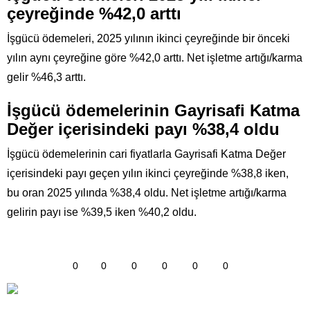
çeyreğinde %42,0 arttı
İşgücü ödemeleri, 2025 yılının ikinci çeyreğinde bir önceki
yılın aynı çeyreğine göre %42,0 arttı. Net işletme artığı/karma
gelir %46,3 arttı.
İşgücü ödemelerinin Gayrisafi Katma
Değer içerisindeki payı %38,4 oldu
İşgücü ödemelerinin cari fiyatlarla Gayrisafi Katma Değer
içerisindeki payı geçen yılın ikinci çeyreğinde %38,8 iken,
bu oran 2025 yılında %38,4 oldu. Net işletme artığı/karma
gelirin payı ise %39,5 iken %40,2 oldu.
0
0
0
0
0
0