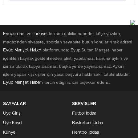
ve
'den son dakika haberler, köşe yazıları,
Eyüpsultan
Türkiye
magazinden siyasete, spordan seyahate bütün konuların tek adresi
platformunda; Eyüp Sultan Manşet haber
Eyüp Manşet Haber
içerikleri kaynak gösterilmeden alıntı yapılamaz, kanuna aykırı ve
izinsiz olarak kopyalanamaz, başka yerde yayınlanamaz. Aykırı
işlem yapan kişi/kişiler için yasal başvuru hakkı saklı tutulmaktadır.
'i tercih ettiğiniz için teşekkür ederiz.
Eyüp Manşet Haber
SAYFALAR
SERVİSLER
Üye Girişi
Futbol İddaa
Üye Kaydı
Basketbol İddaa
Künye
Hentbol İddaa