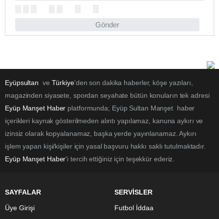
Gönder
Eyüpsultan
ve
Türkiye
'den son dakika haberler, köşe yazıları,
magazinden siyasete, spordan seyahate bütün konuların tek adresi
Eyüp Manşet Haber
platformunda; Eyüp Sultan Manşet haber
içerikleri kaynak gösterilmeden alıntı yapılamaz, kanuna aykırı ve
izinsiz olarak kopyalanamaz, başka yerde yayınlanamaz. Aykırı
işlem yapan kişi/kişiler için yasal başvuru hakkı saklı tutulmaktadır.
Eyüp Manşet Haber
'i tercih ettiğiniz için teşekkür ederiz.
SAYFALAR
SERVİSLER
Üye Girişi
Futbol İddaa