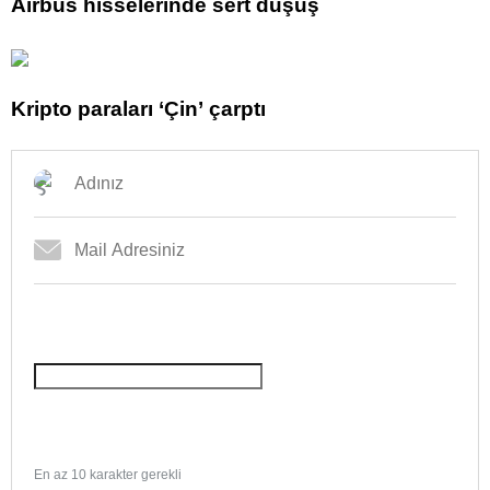
Airbus hisselerinde sert düşüş
Kripto paraları ‘Çin’ çarptı
En az 10 karakter gerekli