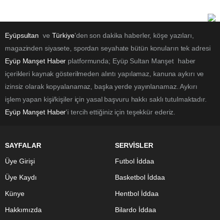
Eyüpsultan
ve
Türkiye
'den son dakika haberler, köşe yazıları,
magazinden siyasete, spordan seyahate bütün konuların tek adresi
Eyüp Manşet Haber
platformunda; Eyüp Sultan Manşet haber
içerikleri kaynak gösterilmeden alıntı yapılamaz, kanuna aykırı ve
izinsiz olarak kopyalanamaz, başka yerde yayınlanamaz. Aykırı
işlem yapan kişi/kişiler için yasal başvuru hakkı saklı tutulmaktadır.
Eyüp Manşet Haber
'i tercih ettiğiniz için teşekkür ederiz.
SAYFALAR
SERVİSLER
Üye Girişi
Futbol İddaa
Üye Kaydı
Basketbol İddaa
Künye
Hentbol İddaa
Hakkımızda
Bilardo İddaa